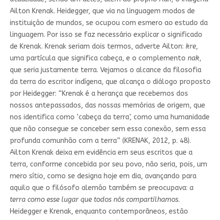
Ailton Krenak. Heidegger, que via na linguagem modos de
instituição de mundos, se ocupou com esmero ao estudo da
linguagem. Por isso se faz necessário explicar o significado
de Krenak. Krenak seriam dois termos, adverte Ailton:
kre
,
uma partícula que significa cabeça, e o complemento
nak
,
que seria justamente terra. Vejamos o alcance da filosofia
da terra do escritor indígena, que alcança o diálogo proposto
por Heidegger: “Krenak é a herança que recebemos dos
nossos antepassados, das nossas memórias de origem, que
nos identifica como ‘cabeça da terra’, como uma humanidade
que não consegue se conceber sem essa conexão, sem essa
profunda comunhão com a terra” (KRENAK, 2012, p. 48).
Ailton Krenak deixa em evidência em seus escritos que a
terra, conforme concebida por seu povo, não seria, pois, um
mero sítio, como se designa hoje em dia, avançando para
aquilo que o filósofo alemão também se preocupava:
a
terra como esse lugar que todos nós compartilhamos
.
Heidegger e Krenak, enquanto contemporâneos, estão