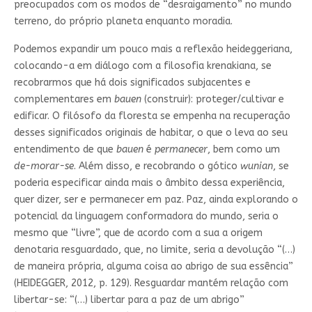
preocupados com os modos de “desraigamento” no mundo
terreno, do próprio planeta enquanto moradia.
Podemos expandir um pouco mais a reflexão heideggeriana,
colocando-a em diálogo com a filosofia krenakiana, se
recobrarmos que há dois significados subjacentes e
complementares em
bauen
(construir): proteger/cultivar e
edificar. O filósofo da floresta se empenha na recuperação
desses significados originais de habitar, o que o leva ao seu
entendimento de que
bauen
é
permanecer
, bem como um
de-morar-se
. Além disso, e recobrando o gótico
wunian
, se
poderia especificar ainda mais o âmbito dessa experiência,
quer dizer, ser e permanecer em paz. Paz, ainda explorando o
potencial da linguagem conformadora do mundo, seria o
mesmo que “livre”, que de acordo com a sua a origem
denotaria resguardado, que, no limite, seria a devolução “(…)
de maneira própria, alguma coisa ao abrigo de sua essência”
(HEIDEGGER, 2012, p. 129). Resguardar mantém relação com
libertar-se: “(…) libertar para a paz de um abrigo”