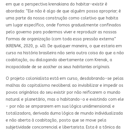
em que a perspectiva krenakiana do habitar-existir é
abordada: “Ele não é algo de que alguém possa apropriar; é
uma parte da nossa construção como coletivo que habita
um lugar específico, onde fomos gradualmente confinados
pelo governo para podermos viver e reproduzir as nossas
formas de organização (com toda essa pressão externa”
(KRENAK, 2020, p. 40). De qualquer maneira, o que estaria em
curso na história brasileira não seria outra coisa do que a não
coabitação, ou dialogando abertamente com Krenak, a
incapacidade de se
acolher os seus habitantes originais
.
O projeto colonialista está em curso, desdobrando-se pelas
malhas do capitalismo neoliberal ao invisibilizar e impedir os
povos originários do seu existir por não reificarem o mundo
natural e planetário, mas o habitando-o e existindo com ele
– por não se ampararem em sua lógica unidimensional e
totalizadora, derivada duma lógica de mundo individualizada
e não aberta à coabitação, posto que se move pela
subjetividade concorrencial e libertarista. Esta é a tônica da