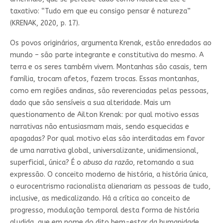
taxativo: “Tudo em que eu consigo pensar é natureza”
(KRENAK, 2020, p. 17).
Os povos originários, argumenta Krenak, estão enredados ao
mundo – são parte integrante e constitutiva do mesmo. A
terra e os seres também vivem. Montanhas são casais, tem
família, trocam afetos, fazem trocas. Essas montanhas,
como em regiões andinas, são reverenciadas pelas pessoas,
dado que são sensíveis a sua alteridade. Mais um
questionamento de Ailton Krenak: por qual motivo essas
narrativas não entusiasmam mais, sendo esquecidas e
apagadas? Por qual motivo elas são interditadas em favor
de uma narrativa global, universalizante, unidimensional,
superficial, única? É o
abuso da razão
, retomando a sua
expressão. O conceito moderno de história, a história única,
o eurocentrismo racionalista alienariam as pessoas de tudo,
inclusive, as medicalizando. Há a crítica ao conceito de
progresso, modulação temporal desta forma de história
aludida, que em nome do dito bem-estar da humanidade