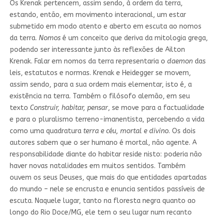
Os Krenak pertencem, assim sendo, à ordem da terra,
estando, então, em movimento interacional, um estar
submetido em modo atento e aberto em escuta ao nomos
da terra.
Nomos
é um conceito que deriva da mitologia grega,
podendo ser interessante junto às reflexões de Ailton
Krenak. Falar em nomos da terra representaria o
daemon
das
leis, estatutos e normas. Krenak e Heidegger se movem,
assim sendo, para a sua ordem mais elementar, isto é, a
existência na terra. Também o filósofo alemão, em seu
texto
Construir, habitar, pensar
, se move para a factualidade
e para o pluralismo terreno-imanentista, percebendo a vida
como uma quadratura
terra e céu, mortal e divino
. Os dois
autores sabem que o ser humano é mortal, não agente. A
responsabilidade diante do habitar reside nisto: poderia não
haver novas natalidades em muitos sentidos. Também
ouvem os seus Deuses, que mais do que entidades apartadas
do mundo – nele se encrusta e enuncia sentidos passíveis de
escuta. Naquele lugar, tanto na floresta negra quanto ao
longo do Rio Doce/MG, ele tem o seu lugar num recanto