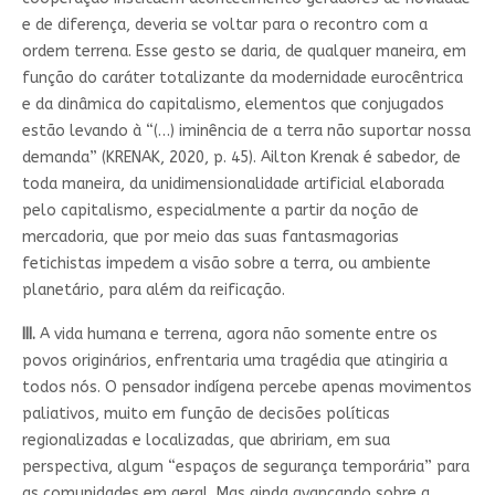
e de diferença, deveria se voltar para o recontro com a
ordem terrena. Esse gesto se daria, de qualquer maneira, em
função do caráter totalizante da modernidade eurocêntrica
e da dinâmica do capitalismo, elementos que conjugados
estão levando à “(…) iminência de a terra não suportar nossa
demanda” (KRENAK, 2020, p. 45). Ailton Krenak é sabedor, de
toda maneira, da unidimensionalidade artificial elaborada
pelo capitalismo, especialmente a partir da noção de
mercadoria, que por meio das suas fantasmagorias
fetichistas impedem a visão sobre a terra, ou ambiente
planetário, para além da reificação.
III.
A vida humana e terrena, agora não somente entre os
povos originários, enfrentaria uma tragédia que atingiria a
todos nós. O pensador indígena percebe apenas movimentos
paliativos, muito em função de decisões políticas
regionalizadas e localizadas, que abririam, em sua
perspectiva, algum “espaços de segurança temporária” para
as comunidades em geral. Mas ainda avançando sobre a