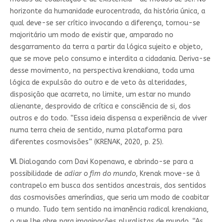
horizonte da humanidade eurocentrada, da história única, a
qual deve-se ser crítico invocando a diferença, tornou-se
majoritário um modo de existir que, amparado no
desgarramento da terra a partir da lógica sujeito e objeto,
que se move pelo consumo e interdita a cidadania. Deriva-se
desse movimento, na perspectiva krenakiana, toda uma
lógica de expulsão do outro e de veto às alteridades,
disposição que acarreta, no limite, um estar no mundo
alienante, desprovido de crítica e consciência de si, dos
outros e do todo. “Essa ideia dispensa a experiência de viver
numa terra cheia de sentido, numa plataforma para
diferentes cosmovisões” (KRENAK, 2020, p. 25).
VI.
Dialogando com Davi Kopenawa, e abrindo-se para a
possibilidade de
adiar o fim do mundo
, Krenak move-se à
contrapelo em busca dos sentidos ancestrais, dos sentidos
das cosmovisões ameríndias, que seria um modo de coabitar
o mundo. Tudo tem sentido na imanência radical krenakiana,
o que lhe abre para imaginações pluralistas de mundo. “As