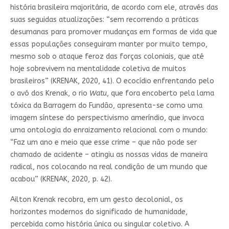
história brasileira majoritária, de acordo com ele, através das
suas seguidas atualizações: “sem recorrendo a práticas
desumanas para promover mudanças em formas de vida que
essas populações conseguiram manter por muito tempo,
mesmo sob o ataque feroz das forças coloniais, que até
hoje sobrevivem na mentalidade coletiva de muitos
brasileiros” (KRENAK, 2020, 41). O ecocídio enfrentando pelo
o avó dos Krenak, o rio
Watu
, que fora encoberto pela lama
tóxica da Barragem do Fundão, apresenta-se como uma
imagem síntese do perspectivismo ameríndio, que invoca
uma ontologia do enraizamento relacional com o mundo:
“Faz um ano e meio que esse crime – que não pode ser
chamado de acidente – atingiu as nossas vidas de maneira
radical, nos colocando na real condição de um mundo que
acabou” (KRENAK, 2020, p. 42).
Ailton Krenak recobra, em um gesto decolonial, os
horizontes modernos do significado de humanidade,
percebida como história única ou singular coletivo. A