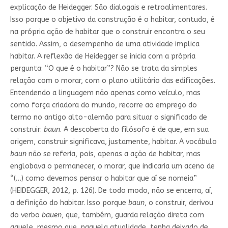
explicação de Heidegger. São dialogais e retroalimentares.
Isso porque o objetivo da construção é o habitar, contudo, é
na própria ação de habitar que o construir encontra o seu
sentido. Assim, o desempenho de uma atividade implica
habitar. A reflexão de Heidegger se inicia com a própria
pergunta: “O que é o habitar”? Não se trata da simples
relação com o morar, com o plano utilitário das edificações.
Entendendo a linguagem não apenas como veículo, mas
como força criadora do mundo, recorre ao emprego do
termo no antigo alto-alemão para situar o significado de
construir:
baun
. A descoberta do filósofo é de que, em sua
origem, construir significava, justamente, habitar. A vocábulo
baun
não se referia, pois, apenas a ação de habitar, mas
englobava o permanecer, o morar, que indicaria um aceno de
“(…) como devemos pensar o habitar que aí se nomeia”
(HEIDEGGER, 2012, p. 126). De todo modo, não se encerra, aí,
a definição do habitar. Isso porque
baun
, o construir, derivou
do verbo
bauen
, que, também, guarda relação direta com
aquele, mesmo que, naquela atualidade, tenha deixado de