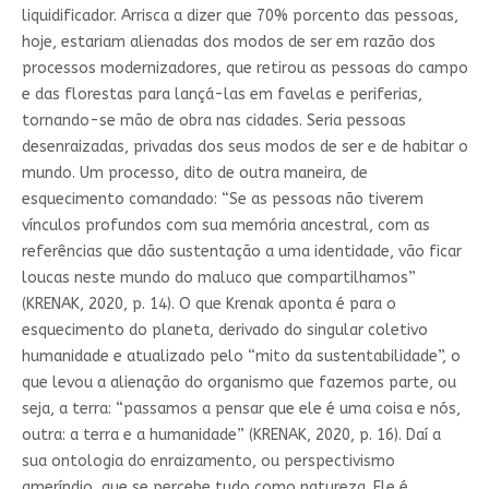
liquidificador. Arrisca a dizer que 70% porcento das pessoas,
hoje, estariam alienadas dos modos de ser em razão dos
processos modernizadores, que retirou as pessoas do campo
e das florestas para lançá-las em favelas e periferias,
tornando-se mão de obra nas cidades. Seria pessoas
desenraizadas, privadas dos seus modos de ser e de habitar o
mundo. Um processo, dito de outra maneira, de
esquecimento comandado: “Se as pessoas não tiverem
vínculos profundos com sua memória ancestral, com as
referências que dão sustentação a uma identidade, vão ficar
loucas neste mundo do maluco que compartilhamos”
(KRENAK, 2020, p. 14). O que Krenak aponta é para o
esquecimento do planeta, derivado do singular coletivo
humanidade e atualizado pelo “mito da sustentabilidade”, o
que levou a alienação do organismo que fazemos parte, ou
seja, a terra: “passamos a pensar que ele é uma coisa e nós,
outra: a terra e a humanidade” (KRENAK, 2020, p. 16). Daí a
sua ontologia do enraizamento, ou perspectivismo
ameríndio, que se percebe tudo como natureza. Ele é