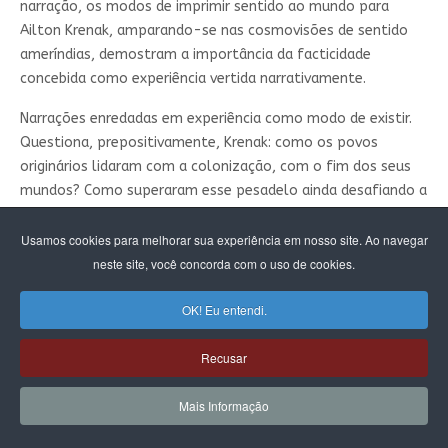
narração, os modos de imprimir sentido ao mundo para
Ailton Krenak, amparando-se nas cosmovisões de sentido
ameríndias, demostram a importância da facticidade
concebida como experiência vertida narrativamente.
Narrações enredadas em experiência como modo de existir.
Questiona, prepositivamente, Krenak: como os povos
originários lidaram com a colonização, com o fim dos seus
mundos? Como superaram esse pesadelo ainda desafiando a
hegemonia da humanidade singularizada e excludente? Ele
voltou-se às narrativas experienciais antigas, ativando um
Usamos cookies para melhorar sua experiência em nosso site. Ao navegar
recordar de resistência pela criatividade, pela poesia, pela
neste site, você concorda com o uso de cookies.
disposição de enfrentamento. Cosmovisões cheias de
OK! Eu entendi.
sentido e de experiência foram lidas, imprimindo um imaginar
plural. “Muitas dessas pessoas não são indivíduos, mas
Recusar
‘pessoas coletivas’, células que conseguem transmitir
através do tempo suas visões de mundo” (KRENAK, 2020, p.
Mais Informação
28). Krenak leu, recordou, aprendeu, institui sentidos,
entendeu o virtual dos antepassados para resistir no