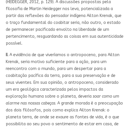
(HEIDEGGER, 2012, p. 129). A discussões propostas pela
filosofia de Martin Heidegger nos leva, potencializada a
partir das reflexões do pensador indígena Ailton Krenak, que
o traço fundamental do coabitar seria, não outro, o estado
de permanecer pacificado envolto na liberdade de um
pertencimento, resguardando as coisas em sua autenticidade
possível.
II.
A evidência de que viveríamos o antropoceno, para Ailton
Krenak, seria motivo suficiente para a ação, para um
reencontro com o mundo, para um despertar para a
coabitação pacífica da terra, para a sua preservação e de
seus viventes. Em sua opinião, o antropoceno, considerado
um era geológica caracterizada pelos impactos da
exploração humana sobre o planeta, deveria
soar como um
alarme nas nossas cabeças
. A grande morada é a preocupação
dos dois filósofos, pois como explica Ailton Krenak: o
planeta terra, de onde se exaure as fontes de vida, é o que
possibilita ao seu povo o sentimento de estar em casa, de