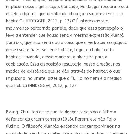
implicar nessa significação. Contudo, Heidegger recobra o seu
esteio original: “que amplitude alcança o vigor essencial do
habitar” (HEIDEGGER, 2012, p. 127)? É interessante o
movimento percorrido por ele, dado que essa percepção o
leva a entender que
bauen
seria a mesma expressão alemã
para
bin
, que não seria outra coisa que o verbo
ser
conjugado
em
eu sou
e
tu és
. Se ser é habitar, logo, eu habito e tu
habitas. Havendo, dessa maneira, a abertura para a
coabitação. Essa disposição resultaria, nessa direção, nos
modos de existência que se dão através do habitar, o que
implicaria, no limite, dizer que o “(…) o homem é a medida
que habita (HEIDEGGER, 2012, p. 127).
Byung-Chul Han disse que Heidegger teria sido o último
defensor da ordem terrena (2018). Porém, ele não foi o
último. O filósofo alemão encontra contemporâneos na
atualidade, sendo um deles, além do próprio Han, o indígena