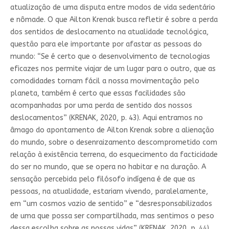
atualização de uma disputa entre modos de vida sedentário
e nômade. O que Ailton Krenak busca refletir é sobre a perda
dos sentidos de deslocamento na atualidade tecnológica,
questão para ele importante por afastar as pessoas do
mundo: “Se é certo que o desenvolvimento de tecnologias
eficazes nos permite viajar de um lugar para o outro, que as
comodidades tornam fácil a nossa movimentação pelo
planeta, também é certo que essas facilidades são
acompanhadas por uma perda de sentido dos nossos
deslocamentos” (KRENAK, 2020, p. 43). Aqui entramos no
âmago do apontamento de Ailton Krenak sobre a alienação
do mundo, sobre o desenraizamento descomprometido com
relação à existência terrena, do esquecimento da facticidade
do ser no mundo, que se opera no habitar e na duração. A
sensação percebida pelo filósofo indígena é de que as
pessoas, na atualidade, estariam vivendo, paralelamente,
em “um cosmos vazio de sentido” e “desresponsabilizados
de uma que possa ser compartilhada, mas sentimos o peso
dessa escolha sobre as nossas vidas” (KRENAK, 2020, p. 44).