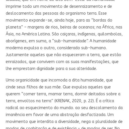
imprime todo um movimento de desenraizamento e de
deslocamento das pessoas do organismo terra. Esse
movimento expande-se, ainda hoje, para as “bordas do
planeta” – margens de rios, beiras de oceanos; na África, nas
Ásia, na América Latina. São caiçaras, indígenas, quilombolas,
aborígenes, em suma, a “sub-humanidade”. A humanidade
moderna expulsa o outro, considerado sub-humano.
Justamente aqueles que não esqueceram a terra, que estão
enraizados, que convivem com as suas manifestações, que
lhe emprestam dignidade para a sua alteridade.
Uma organicidade que incomoda a dita humanidade, que
cinde seus filhos de sua mãe. Que expulsa aqueles que
querem “comer terra, mamar terra, dormir deitados sobre a
terra, envoltos na terra” (KRENAK, 2020, p. 22). É a crítica
radical ao esquecimento do mundo. ao seu descolamento da
imanência em favor de uma abstração desfactizada. Um
movimento que interdita a diversidade, nega a pluralidade de
modos de coabitação e de existência – de modos de ser. No