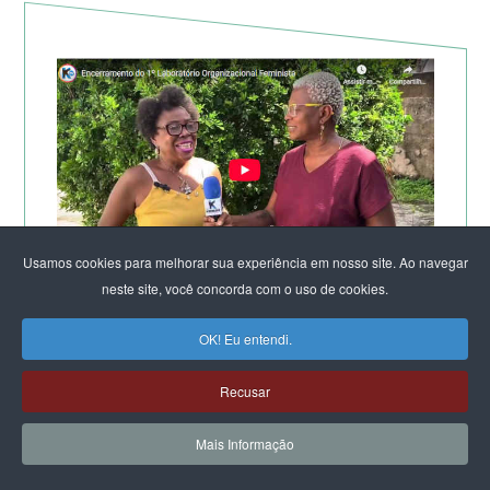
Usamos cookies para melhorar sua experiência em nosso site. Ao navegar
neste site, você concorda com o uso de cookies.
TV KIRIMURÊ NO ENCERRAMENTO DO LABORATÓRIO
DE SALVADOR
OK! Eu entendi.
Recusar
Mais Informação