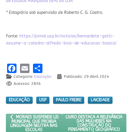
de Estudos Avançados (IEA) da USP
.
* Estagiária sob supervisão de Roberto C. G. Castro.
fonte:
https://jornal.usp.br/noticias/bernardete-gatti-
assume-a-catedra-alfredo-bosi-de-educacao-basica/
Facebook
Email
Share
Categoria:
Educação
Publicado: 29 Abril 2024
Acessos: 2836
EDUCAÇÃO
USP
PAULO FREIRE
LAICIDADE
ARTIGO ANTERIOR: MORAES SUSPENDE LEI MUNICIPAL QUE PROI
PRÓXIMO ARTIGO: LIVRO DESTAC
LIVRO DESTACA A RELEVÂNCIA
MORAES SUSPENDE LEI
DAS MULHERES NA
MUNICIPAL QUE PROIBIA
CONSTRUÇÃO DO
LINGUAGEM NEUTRA NAS
PENSAMENTO GEOGRÁFICO
ESCOLAS