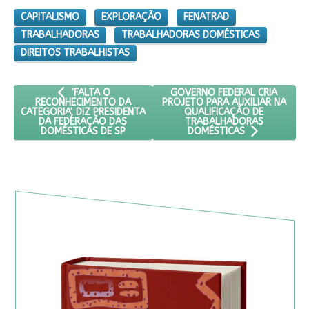
CAPITALISMO
EXPLORAÇÃO
FENATRAD
TRABALHADORAS
TRABALHADORAS DOMÉSTICAS
DIREITOS TRABALHISTAS
ARTIGO ANTERIOR: 'FALTA O RECONHECIMENTO DA CATEG
PRÓXIMO ARTIGO: GOVERNO FE
GOVERNO FEDERAL CRIA
'FALTA O
PROJETO PARA AUXILIAR NA
RECONHECIMENTO DA
QUALIFICAÇÃO DE
CATEGORIA', DIZ PRESIDENTA
TRABALHADORAS
DA FEDERAÇÃO DAS
DOMÉSTICAS DE SP
DOMÉSTICAS