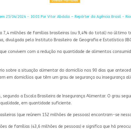
Direitos Humanos
em 25/04/2024 - 10:01 Por Vitor Abdala – Repórter da Agência Brasil - Rio
 7,4 milhões de famílias brasileiras (ou 9,4% do total) no último 
, divulgada pelo Instituto Brasileiro de Geografia e Estatística (IBG
s que convivem com a redução na quantidade de alimentos consumi
o sobre a situação alimentar do domicílio nos 90 dias que anteced
ivem em domicílios que têm um grau de segurança ou insegurança al
is, segundo a Escala Brasileira de Insegurança Alimentar. O grau se
qualidade, em quantidade suficiente.
rasileiras (que reúnem 152 milhões de pessoas) encontram-se nessa
hões de famílias (43,6 milhões de pessoas) e significa que há preo