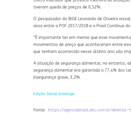
Outro indicador que provoca melhora da situação
tiveram queda de preços de 0,52%.
O pesquisador do IBGE Leonardo de Oliveira ressa
anos entre a POF 2017/2018 e a Pnad Contínua do
“É importante ter em mente que esse movimento 
movimentos de preço que aconteceram entre esses
que tenham acontecido nesse último ano são imp
A situação de segurança alimentar, no entanto, a
segurança alimentar era garantida a 77,4% dos la
insegurança grave, 3,2%.
Edição: Denise Griesinger
fonte:
https://agenciabrasil.ebc.com.br/direit