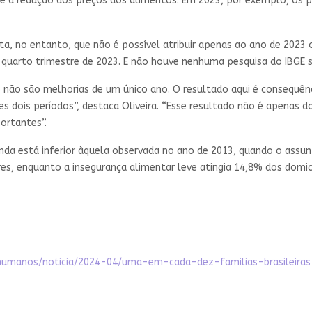
 é a redução dos preços dos alimentos. Em 2023, por exemplo, os 
lta, no entanto, que não é possível atribuir apenas ao ano de 2023
 quarto trimestre de 2023. E não houve nenhuma pesquisa do IBGE s
não são melhorias de um único ano. O resultado aqui é consequên
 dois períodos”, destaca Oliveira. “Esse resultado não é apenas 
ortantes”.
inda está inferior àquela observada no ano de 2013, quando o assun
res, enquanto a insegurança alimentar leve atingia 14,8% dos domic
os-humanos/noticia/2024-04/uma-em-cada-dez-familias-brasileira