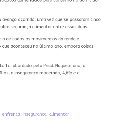
produtos alimentícios para consumo no domicílio
 o avanço ocorrido, uma vez que se passaram cinco
obre segurança alimentar entre essas duas.
cia de todos os movimentos da renda e
do que aconteceu no último ano, embora coisas
to foi abordado pela Pnad. Naquele ano, a
ílios, a insegurança moderada, 4,6% e a
s-enfrenta-inseguranca-alimentar