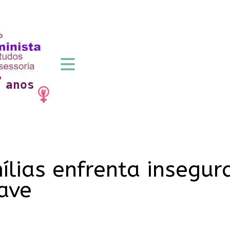
lias enfrenta insegur
ave