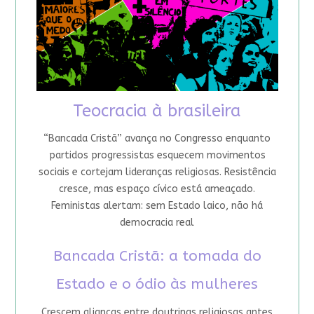
Teocracia à brasileira
“Bancada Cristã” avança no Congresso enquanto
partidos progressistas esquecem movimentos
sociais e cortejam lideranças religiosas. Resistência
cresce, mas espaço cívico está ameaçado.
Feministas alertam: sem Estado laico, não há
democracia real
Bancada Cristã: a tomada do
Estado e o ódio às mulheres
Crescem alianças entre doutrinas religiosas antes