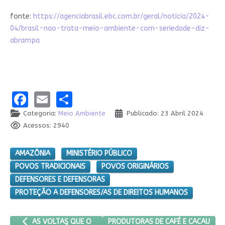
fonte:
https://agenciabrasil.ebc.com.br/geral/noticia/2024-
04/brasil-nao-trata-meio-ambiente-com-seriedade-diz-
abrampa
Facebook
Email
Share
Categoria:
Meio Ambiente
Publicado: 23 Abril 2024
Acessos: 2940
AMAZÔNIA
MINISTÉRIO PÚBLICO
POVOS TRADICIONAIS
POVOS ORIGINÁRIOS
DEFENSORES E DEFENSORAS
PROTEÇÃO A DEFENSORES/AS DE DIREITOS HUMANOS
ARTIGO ANTERIOR: AS VOLTAS QUE O CAPITALISMO DÁ. ARTIG
PRÓXIMO ARTIGO: PRODUTORAS DE
PRODUTORAS DE CAFÉ E CACAU
AS VOLTAS QUE O