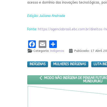
acesso e domínio das inovações tecnológicas, poi
Edição: Juliana Andrade
Fonte:
https://agenciabrasil.ebc.com.br/direito
Facebook
Email
Share
Categoria:
Indígenas
Publicado: 17 Abril 2
INDÍGENAS
MULHERES INDÍGENAS
LUTA IN
ARTIGO ANTERIOR: MODO NÃO INDÍGENA DE 
MODO NÃO INDÍGENA DE PENSAR FUTURO 
MUNDURUKU