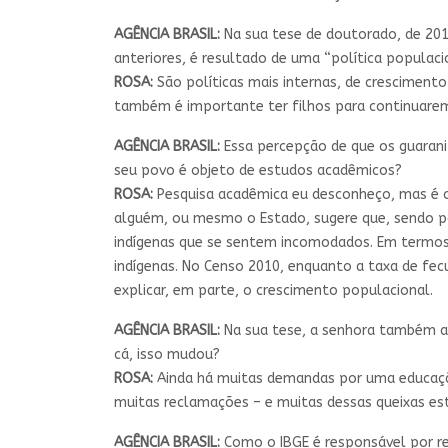
AGÊNCIA BRASIL:
Na sua tese de doutorado, de 2015
anteriores, é resultado de uma “política populacio
ROSA:
São políticas mais internas, de cresciment
também é importante ter filhos para continuarem 
AGÊNCIA BRASIL:
Essa percepção de que os guarani
seu povo é objeto de estudos acadêmicos?
ROSA:
Pesquisa acadêmica eu desconheço, mas é o
alguém, ou mesmo o Estado, sugere que, sendo pob
indígenas que se sentem incomodados. Em termos 
indígenas. No Censo 2010, enquanto a taxa de fecu
explicar, em parte, o crescimento populacional.
AGÊNCIA BRASIL:
Na sua tese, a senhora também a
cá, isso mudou?
ROSA:
Ainda há muitas demandas por uma educação 
muitas reclamações – e muitas dessas queixas est
AGÊNCIA BRASIL:
Como o IBGE é responsável por re