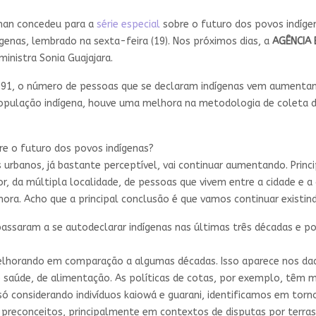
olman concedeu para a
série especial
sobre o futuro dos povos indíge
ígenas, lembrado na sexta-feira (19). Nos próximos dias, a
AGÊNCIA 
ministra Sonia Guajajara.
91, o número de pessoas que se declaram indígenas vem aumentand
opulação indígena, houve uma melhora na metodologia de coleta d
e o futuro dos povos indígenas?
 urbanos, já bastante perceptível, vai continuar aumentando. Prin
, da múltipla localidade, de pessoas que vivem entre a cidade e 
a. Acho que a principal conclusão é que vamos continuar existind
assaram a se autodeclarar indígenas nas últimas três décadas e po
melhorando em comparação a algumas décadas. Isso aparece nos dado
 saúde, de alimentação. As políticas de cotas, por exemplo, têm 
ó considerando indivíduos kaiowá e guarani, identificamos em torn
reconceitos, principalmente em contextos de disputas por terras