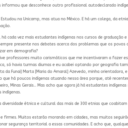
 informou que desconhece outro profissional autodeclarado indíg
. Estudou na Unicamp, mas atua no México. E há um colega, da etn
mação.
á cada vez mais estudantes indígenas nos cursos de graduação 
 sempre presente nos debates acerca dos problemas que os povos o
lizar em demografia?
ive professores muito carismáticos que me incentivaram a fazer es
poca, só havia turmas diurnas e eu acabei optando por geografia ta
a da Funai] Marta [Maria do Amaral] Azevedo, minha orientadora, e
ho que há poucos indígenas atuando nessa área porque, até recente
eiro, Minas Gerais... Mas acho que agora já há estudantes indígena
 indígenas.
 diversidade étnica e cultural das mais de 300 etnias que coabitam 
 e firmes. Muitos estarão morando em cidades, mas muitos seguirão
onar segurança territorial a essas comunidades. E acho que, qualq