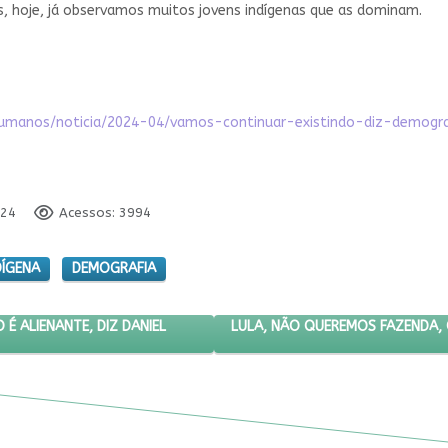
s, hoje, já observamos muitos jovens indígenas que as dominam.
s-humanos/noticia/2024-04/vamos-continuar-existindo-diz-demogr
024
Acessos: 3994
DÍGENA
DEMOGRAFIA
PENSAR FUTURO É ALIENANTE, DIZ DANIEL MUNDURUKU
PRÓXIMO ARTIGO: LULA, NÃO Q
LULA, NÃO QUEREMOS FAZENDA,
É ALIENANTE, DIZ DANIEL