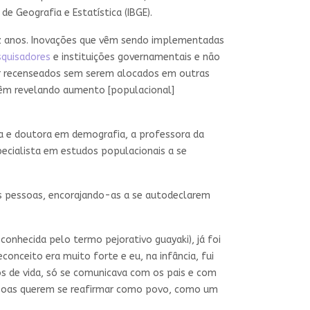
 de Geografia e Estatística (IBGE).
ez anos. Inovações que vêm sendo implementadas
quisadores
e instituições governamentais e não
r recenseados sem serem alocados em outras
vêm revelando aumento [populacional]
ia e doutora em demografia, a professora da
specialista em estudos populacionais a se
as pessoas, encorajando-as a se autodeclarem
conhecida pelo termo pejorativo guayaki), já foi
onceito era muito forte e eu, na infância, fui
os de vida, só se comunicava com os pais e com
pessoas querem se reafirmar como povo, como um