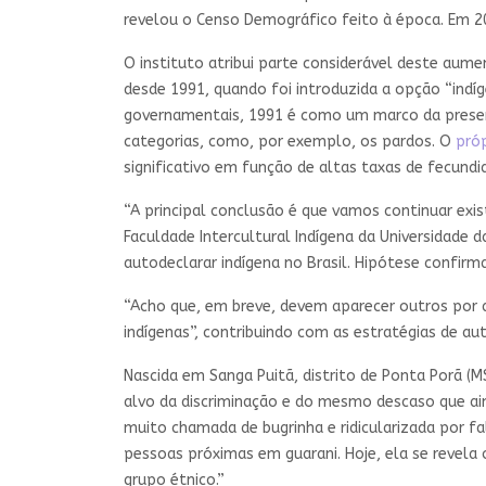
revelou o Censo Demográfico feito à época. Em 
O instituto atribui parte considerável deste a
desde 1991, quando foi introduzida a opção “indíg
governamentais, 1991 é como um marco da presen
categorias, como, por exemplo, os pardos. O
próp
significativo em função de altas taxas de fecundi
“A principal conclusão é que vamos continuar ex
Faculdade Intercultural Indígena da Universidade 
autodeclarar indígena no Brasil. Hipótese confirm
“Acho que, em breve, devem aparecer outros por 
indígenas”, contribuindo com as estratégias de au
Nascida em Sanga Puitã, distrito de Ponta Porã (M
alvo da discriminação e do mesmo descaso que ain
muito chamada de bugrinha e ridicularizada por f
pessoas próximas em guarani. Hoje, ela se revela
grupo étnico.”