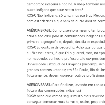
demógrafo indígena e não há. A Abep também nos
outro indígena que atue nesta área?
ROSA:
Não. Indígena, só uma, mas ela é do México
com estatísticas e que vem de outra área de for
AGÊNCIA BRASIL:
Como a senhora mesmo lembrou, h
atua é tão caro para as comunidades indígenas e
primeiro a geografia e, depois, decidiu se especia
ROSA:
Eu gostava de geografia. Acho que porque t
eu fizesse letras, já que falo guarani, mas, na é
no mestrado, conheci a professora [e ex-president
Universidade Estadual de Campinas [Unicamp]. Ac
grandes centros urbanos; em São Paulo, Rio de Jan
futuramente, devem aparecer outros profissionais
AGÊNCIA BRASIL:
Para finalizar, levando em conta a
futuro das comunidades indígenas?
ROSA:
Acho que vamos seguir muito mais diversos
conseguir demarcar mais terras e, assim, proporci