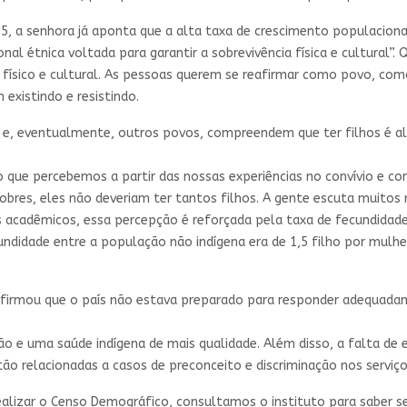
, a senhora já aponta que a alta taxa de crescimento populacional
nal étnica voltada para garantir a sobrevivência física e cultural”. 
o físico e cultural. As pessoas querem se reafirmar como povo, co
existindo e resistindo.
 e, eventualmente, outros povos, compreendem que ter filhos é alg
 que percebemos a partir das nossas experiências no convívio e c
res, eles não deveriam ter tantos filhos. A gente escuta muitos re
acadêmicos, essa percepção é reforçada pela taxa de fecundidade i
ndidade entre a população não indígena era de 1,5 filho por mulher
firmou que o país não estava preparado para responder adequadam
e uma saúde indígena de mais qualidade. Além disso, a falta de es
ão relacionadas a casos de preconceito e discriminação nos serviço
alizar o Censo Demográfico, consultamos o instituto para saber s