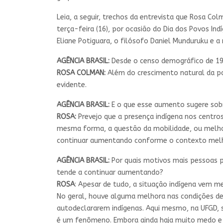
Leia, a seguir, trechos da entrevista que Rosa C
terça-feira (16), por ocasião do Dia dos Povos Ind
Eliane Potiguara, o filósofo Daniel Munduruku e a 
AGÊNCIA BRASIL:
Desde o censo demográfico de 19
ROSA COLMAN:
Além do crescimento natural da p
evidente.
AGÊNCIA BRASIL:
E o que esse aumento sugere sobr
ROSA:
Prevejo que a presença indígena nos centros
mesma forma, a questão da mobilidade, ou melhor
continuar aumentando conforme o contexto melhor
AGÊNCIA BRASIL:
Por quais motivos mais pessoas p
tende a continuar aumentando?
ROSA
: Apesar de tudo, a situação indígena vem 
No geral, houve alguma melhora nas condições de
autodeclararem indígenas. Aqui mesmo, na UFGD, s
é um fenômeno. Embora ainda haja muito medo e p