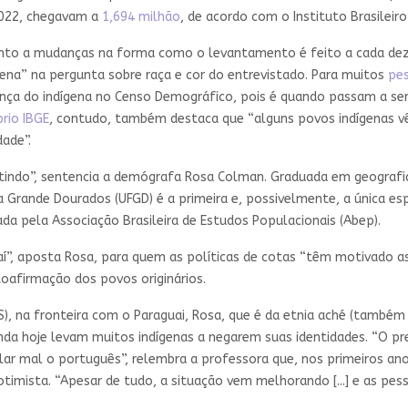
2022, chegavam a
1,694 milhão
, de acordo com o Instituto Brasileiro
umento a mudanças na forma como o levantamento é feito a cada d
ena” na pergunta sobre raça e cor do entrevistado. Para muitos
pes
ça do indígena no Censo Demográfico, pois é quando passam a se
rio IBGE
, contudo, também destaca que “alguns povos indígenas 
dade”.
istindo”, sentencia a demógrafa Rosa Colman. Graduada em geograf
da Grande Dourados (UFGD) é a primeira e, possivelmente, a única e
ada pela Associação Brasileira de Estudos Populacionais (Abep).
aí”, aposta Rosa, para quem as políticas de cotas “têm motivado 
toafirmação dos povos originários.
S), na fronteira com o Paraguai, Rosa, que é da etnia aché (também 
da hoje levam muitos indígenas a negarem suas identidades. “O prec
alar mal o português”, relembra a professora que, nos primeiros an
 otimista. “Apesar de tudo, a situação vem melhorando [...] e as 