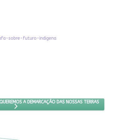
afa-sobre-futuro-indigena
UEREMOS FAZENDA, QUEREMOS A DEMARCAÇÃO DAS NOSSAS TERRAS
 QUEREMOS A DEMARCAÇÃO DAS NOSSAS TERRAS