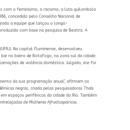
s com o feminismo, o racismo, a luta quilombola
1986, concedido pelo Conselho Nacional de
grado a equipe que lançou o longa-
produzido com base na pesquisa de Beatriz. A
(UFRJ). Na capital fluminense, desenvolveu
 bar no bairro de Botafogo, na zona sul da cidade.
amações de violência doméstica. Julgado, ele foi
mento da sua programação anual", afirmam os
micas negras, criada pelas pesquisadoras Thaís
o em espaços periféricos da cidade do Rio. Também
 Entrelaçadas de Mulheres Afrodiaspóricas
.