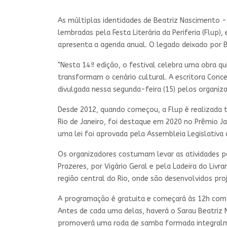
As múltiplas identidades de Beatriz Nascimento - 
lembradas pela Festa Literária da Periferia (Flup)
apresenta a agenda anual. O legado deixado por B
"Nesta 14ª edição, o festival celebra uma obra qu
transformam o cenário cultural. A escritora Conc
divulgada nessa segunda-feira (15) pelos organiz
Desde 2012, quando começou, a Flup é realizada to
Rio de Janeiro, foi destaque em 2020 no Prêmio Ja
uma lei foi aprovada pela Assembleia Legislativa d
Os organizadores costumam levar as atividades pa
Prazeres, por Vigário Geral e pela Ladeira do Liv
região central do Rio, onde são desenvolvidos pr
A programação é gratuita e começará às 12h com u
Antes de cada uma delas, haverá o Sarau Beatriz 
promoverá uma roda de samba formada integralm