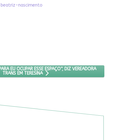
a-beatriz-nascimento
M VIOLÊNCIA
UITAS MORRERAM PARA EU OCUPAR ESSE ESPAÇO”, DIZ VEREADORA T
ARA EU OCUPAR ESSE ESPAÇO”, DIZ VEREADORA
TRANS EM TERESINA