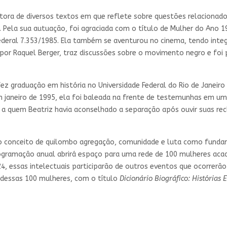
ora de diversos textos em que reflete sobre questões relacionado
s. Pela sua autuação, foi agraciada com o título de Mulher do Ano 
 Federal 7.353/1985. Ela também se aventurou no cinema, tendo inte
por Raquel Berger, traz discussões sobre o movimento negro e foi 
z graduação em história no Universidade Federal do Rio de Janeiro 
Em janeiro de 1995, ela foi baleada na frente de testemunhas em um
 quem Beatriz havia aconselhado a separação após ouvir suas recl
 o conceito de quilombo agregação, comunidade e luta como funda
gramação anual abrirá espaço para uma rede de 100 mulheres acadê
24, essas intelectuais participarão de outros eventos que ocorrerã
 dessas 100 mulheres, com o título
Dicionário Biográfico: Histórias