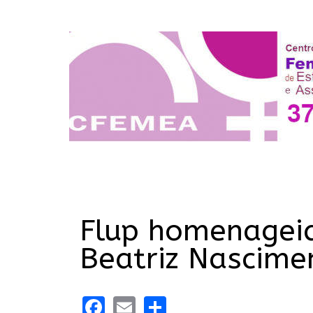
Flup homenageia 
Beatriz Nascime
Facebook
Email
Share