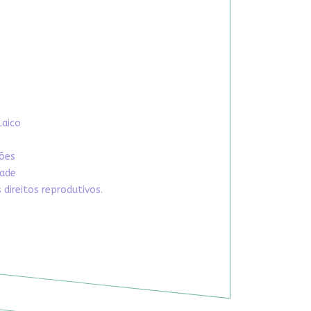
Laico
xões
dade
direitos reprodutivos.