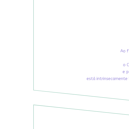
Ao f
o C
e p
está intrinsecamente 