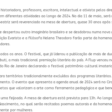
historiadora, professora, escritora, intelectual e ativista pelos d
, em diferentes atividades ao longo de 2024. No dia 11 de maio, será
eatriz será reverenciado na mesa de abertura, quase 30 anos após
e despertou outro imaginário brasileiro e se desdobrou numa nova g
eição Evaristo e a filósofa Helena Theodoro farão parte da homena
adores.
dos os anos. O festival, que já liderou a publicação de mais de dua
buti, a mais tradicional premiação literária do país. A Flup venceu
o Rio de Janeiro declarando o festival patrimônio cultural imateria
ra territórios tradicionalmente excluídos dos programas literários
ramento. O evento que apresenta a agenda anual de 2024 será no Cir
ojetos que valorizam a arte como ferramenta pedagógica e que bene
ma feijoada. A mesa de abertura está prevista para 13h. Ao longo
Nascimento, no qual serão recitados poemas autorais e da homenage
ente por mulheres.