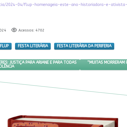
oticia/2024-04/flup-homenageia-este-ano-historiadora-e-ativist
2024
Acessos: 4702
FLUP
FESTA LITERÁRIA
FESTA LITERÁRIA DA PERIFERIA
DIAL DE MULHERES: JUSTIÇA PARA ARIANE E PARA TODAS QUE SOFRE
PRÓXIMO ARTIGO: “M
“MUITAS MORRERAM P
RES: JUSTIÇA PARA ARIANE E PARA TODAS
OLÊNCIA