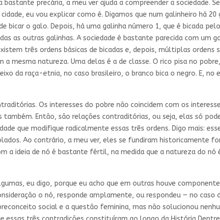
bastante precária, a meu ver ajuda a compreender a sociedade. S
dade, eu vou explicar como é. Digamos que num galinheiro há 20 ga
 de bicar o galo. Depois, há uma galinha número 1, que é bicada pel
odas as outras galinhas. A sociedade é bastante parecida com um ga
xistem três ordens básicas de bicadas e, depois, múltiplas ordens 
a mesma natureza. Uma delas é a de classe. O rico pisa no pobre, 
xo da raça-etnia, no caso brasileiro, o branco bica o negro. E, no 
raditórias. Os interesses do pobre não coincidem com os interesses
os também. Então, são relações contraditórias, ou seja, elas só po
e que modifique radicalmente essas três ordens. Digo mais: esses
ados. Ao contrário, a meu ver, eles se fundiram historicamente f
com a ideia de nó é bastante fértil, na medida que a natureza do n
 algumas, eu digo, porque eu acho que em outras houve componente
nsideração o nó, responde amplamente, ou respondeu — no caso de
 preconceito social e a questão feminina, mas não solucionou nenh
 essas três contradições constituíram ao longo da História Dentre 