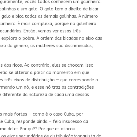
eguramente, vocês todos conhecem um galinheiro.
linhas e um galo. O galo tem o direito de bicar
o galo e bica todas as demais galinhas. A número
linheiro. É mais complexa, porque no galinheiro
secundárias. Então, vamos ver essas três
explora o pobre. A ordem das bicadas no eixo das
eixo do gênero, as mulheres são discriminadas,
 dos ricos. Ao contrário, eles se chocam. Isso
derão se alterar a partir do momento em que
 três eixos de distribuição — que corresponde a
ormando um nó, e esse nó traz as contradições
ó é diferente da natureza de cada uma dessas
s mais fortes — como é o caso Cuba, por
 Cuba, responde ainda — feio insucesso da
uma delas Por quê? Por que as atacou
os eixos secundários de distribuição/conquista do