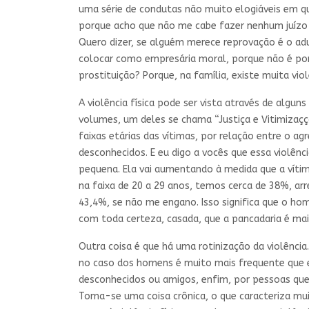
uma série de condutas não muito elogiáveis em q
porque acho que não me cabe fazer nenhum juízo 
Quero dizer, se alguém merece reprovação é o ad
colocar como empresária moral, porque não é por 
prostituição? Porque, na família, existe muita viol
A violência física pode ser vista através de algu
volumes, um deles se chama “Justiça e Vitimizaç
faixas etárias das vítimas, por relação entre o agr
desconhecidos. E eu digo a vocês que essa violência
pequena. Ela vai aumentando à medida que a vítim
na faixa de 20 a 29 anos, temos cerca de 38%, arr
43,4%, se não me engano. Isso significa que o ho
com toda certeza, casada, que a pancadaria é mai
Outra coisa é que há uma rotinização da violência
no caso dos homens é muito mais frequente que e
desconhecidos ou amigos, enfim, por pessoas que
Toma-se uma coisa crônica, o que caracteriza mu