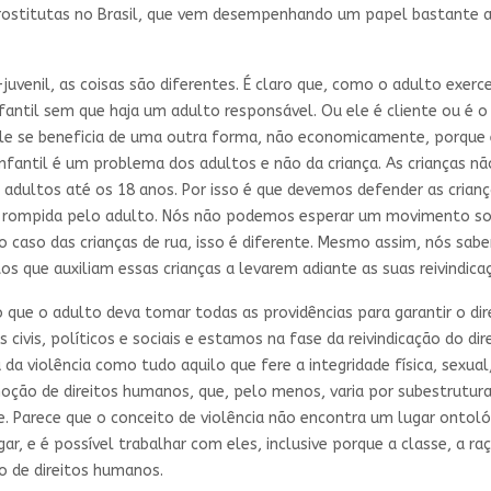
 Prostitutas no Brasil, que vem desempenhando um papel bastante 
juvenil, as coisas são diferentes. É claro que, como o adulto exerc
fantil sem que haja um adulto responsável. Ou ele é cliente ou é o
le se beneficia de uma outra forma, não economicamente, porque é 
infantil é um problema dos adultos e não da criança. As crianças n
s adultos até os 18 anos. Por isso é que devemos defender as crian
r rompida pelo adulto. Nós não podemos esperar um movimento soc
No caso das crianças de rua, isso é diferente. Mesmo assim, nós s
que auxiliam essas crianças a levarem adiante as suas reivindica
 que o adulto deva tomar todas as providências para garantir o dire
 civis, políticos e sociais e estamos na fase da reivindicação do dir
 da violência como tudo aquilo que fere a integridade física, sexua
noção de direitos humanos, que, pelo menos, varia por subestruturas
. Parece que o conceito de violência não encontra um lugar ontológic
r, e é possível trabalhar com eles, inclusive porque a classe, a 
 de direitos humanos.