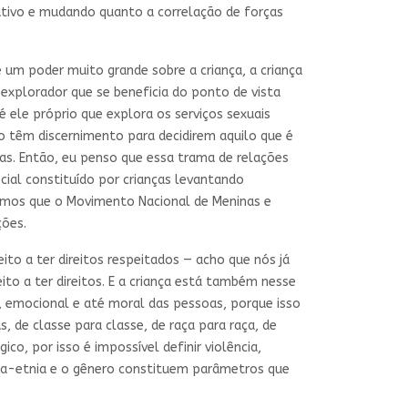
ativo e mudando quanto a correlação de forças
e um poder muito grande sobre a criança, a criança
 explorador que se beneficia do ponto de vista
ele próprio que explora os serviços sexuais
ão têm discernimento para decidirem aquilo que é
ças. Então, eu penso que essa trama de relações
ial constituído por crianças levantando
abemos que o Movimento Nacional de Meninas e
ções.
ito a ter direitos respeitados — acho que nós já
eito a ter direitos. E a criança está também nesse
l, emocional e até moral das pessoas, porque isso
, de classe para classe, de raça para raça, de
o, por isso é impossível definir violência,
raça-etnia e o gênero constituem parâmetros que