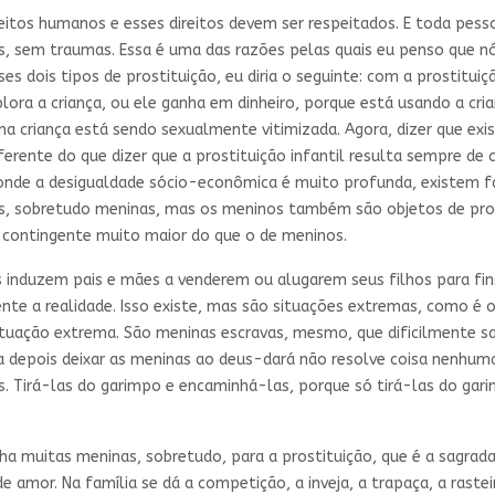
ireitos humanos e esses direitos devem ser respeitados. E toda pes
s, sem traumas. Essa é uma das razões pelas quais eu penso que n
ses dois tipos de prostituição, eu diria o seguinte: com a prostitu
lora a criança, ou ele ganha em dinheiro, porque está usando a crian
 criança está sendo sexualmente vitimizada. Agora, dizer que exi
iferente do que dizer que a prostituição infantil resulta sempre de
 onde a desigualdade sócio-econômica é muito profunda, existem f
as, sobretudo meninas, mas os meninos também são objetos de pros
contingente muito maior do que o de meninos.
 induzem pais e mães a venderem ou alugarem seus filhos para fin
nte a realidade. Isso existe, mas são situações extremas, como é o
tuação extrema. São meninas escravas, mesmo, que dificilmente sairã
 depois deixar as meninas ao deus-dará não resolve coisa nenhuma
. Tirá-las do garimpo e encaminhá-las, porque só tirá-las do gari
muitas meninas, sobretudo, para a prostituição, que é a sagrada i
e amor. Na família se dá a competição, a inveja, a trapaça, a raste