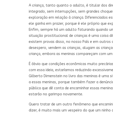
A criança, tanto quanto o adulto, é titular dos d
integrado, sem interrupções, sem grandes choque
exploração em relação à criança. Diferenciados es
ele ganha em prazer, porque é ele próprio que exp
Enfim, sempre há um adulto faturando quando uma
situação prostitucional de crianças é uma coisa d
existem provas disso, no nosso País e em outros
desespero, vendem as crianças, alugam as crianç
criança, embora as meninas compareçam com um 
É óbvio que condições econômicas muito precárias
com essa ideia, estaríamos reduzindo excessivame
Gilberto Dimenstein no livro das meninas é uma si
a essas meninas, porque também fazer a denúncia
pública que dê conta de encaminhar essas meninas
estarão no garimpo novamente.
Quero tratar de um outro fenômeno que encaminha 
dizer, é muito mais um vespeiro do que um ninho d