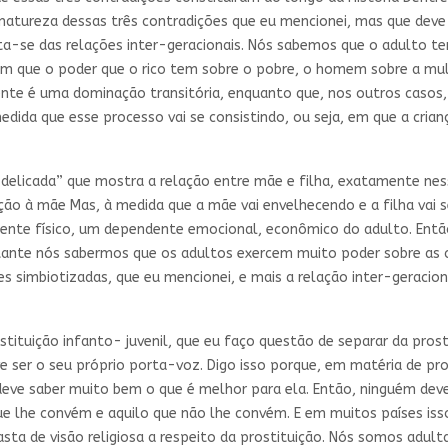
atureza dessas três contradições que eu mencionei, mas que deve
ta-se das relações inter-geracionais. Nós sabemos que o adulto te
 que o poder que o rico tem sobre o pobre, o homem sobre a mulh
nte é uma dominação transitória, enquanto que, nos outros casos, 
dida que esse processo vai se consistindo, ou seja, em que a cria
elicada” que mostra a relação entre mãe e filha, exatamente ness
o à mãe Mas, à medida que a mãe vai envelhecendo e a filha vai s
ente físico, um dependente emocional, econômico do adulto. Então
rtante nós sabermos que os adultos exercem muito poder sobre as c
simbiotizadas, que eu mencionei, e mais a relação inter-geracion
tituição infanto- juvenil, que eu faço questão de separar da prost
ve ser o seu próprio porta-voz. Digo isso porque, em matéria de pr
deve saber muito bem o que é melhor para ela. Então, ninguém deve 
que lhe convém e aquilo que não lhe convém. E em muitos países is
sta de visão religiosa a respeito da prostituição. Nós somos adu