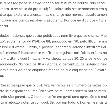
ue a pessoa pode se empenhar no seu futuro de adulto. Não estou 
moral a respeito da prostituição, sobretudo nesse momento em qu
ulto que explora a criança, mas a criança não merece, absolutame
aí que nós vamos resolver o problema. Por que eu digo que a famí
ência.
ns dados nacionais que estão publicados num livro que se chama “A p
ção”, suplemento da PNAD de 88, publicado em 90, pelo IBGE. Temos
essor e a vítima... Então, é possível separar a violência intrafamili
 é imensa. É interessante verificar o seguinte: nas faixas etárias ma
a — a vítima aqui é mulher — vai chegando aos 20, 25 anos, e ating
edondando. Na faixa de 30 a 49 anos, o percentual de violência físi
mem é mais violento enquanto marido do que enquanto pai. É exata
or.
. Nessa pesquisa que o IBGE fez, verificou-se o número de vezes qu
le seja espancado uma única vez. As mulheres sofrem muito mais a
 não são parentes. O homem sofre em geral uma agressão e a mulhe
ito a relação violenta conjugal. Se, por um lado, o homem é mais