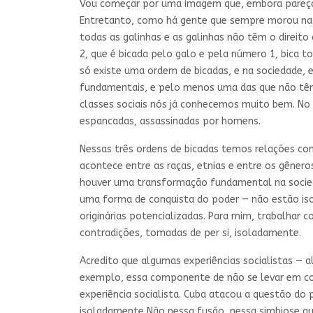
Vou começar por uma imagem que, embora pareça 
Entretanto, como há gente que sempre morou na ci
todas as galinhas e as galinhas não têm o direito
2, que é bicada pelo galo e pela número 1, bica t
só existe uma ordem de bicadas, e na sociedade, e
fundamentais, e pelo menos uma das que não têm 
classes sociais nós já conhecemos muito bem. No ei
espancadas, assassinadas por homens.
Nessas três ordens de bicadas temos relações cont
acontece entre as raças, etnias e entre os gêner
houver uma transformação fundamental na sociedad
uma forma de conquista do poder — não estão isol
originárias potencializadas. Para mim, trabalhar 
contradições, tomadas de per si, isoladamente.
Acredito que algumas experiências socialistas —
exemplo, essa componente de não se levar em co
experiência socialista. Cuba atacou a questão do
isoladamente Não nessa fusão, nessa simbiose que