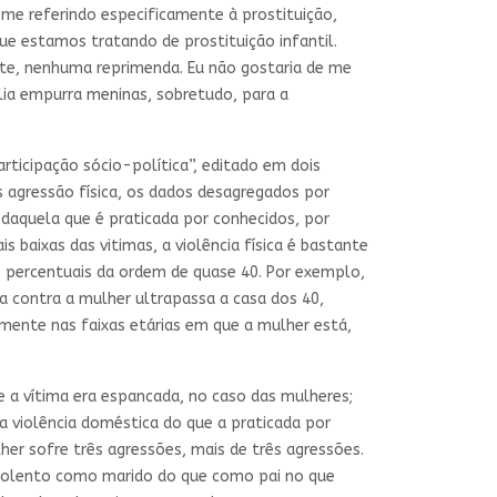
me referindo especificamente à prostituição,
e estamos tratando de prostituição infantil.
nte, nenhuma reprimenda. Eu não gostaria de me
lia empurra meninas, sobretudo, para a
articipação sócio-política”, editado em dois
 agressão física, os dados desagregados por
ar daquela que é praticada por conhecidos, por
is baixas das vitimas, a violência física é bastante
e percentuais da ordem de quase 40. Por exemplo,
ca contra a mulher ultrapassa a casa dos 40,
mente nas faixas etárias em que a mulher está,
e a vítima era espancada, no caso das mulheres;
 violência doméstica do que a praticada por
r sofre três agressões, mais de três agressões.
 violento como marido do que como pai no que