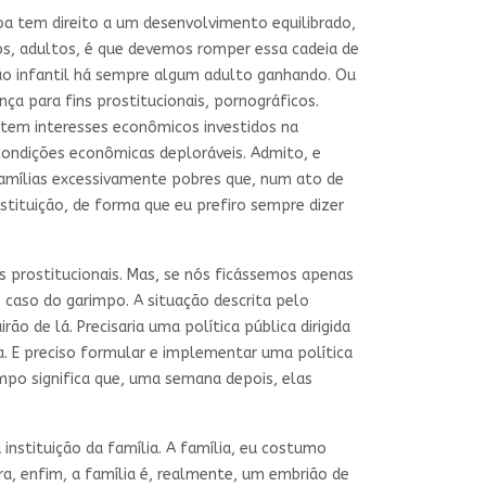
soa tem direito a um desenvolvimento equilibrado,
ós, adultos, é que devemos romper essa cadeia de
ição infantil há sempre algum adulto ganhando. Ou
ça para fins prostitucionais, pornográficos.
stem interesses econômicos investidos na
 condições econômicas deploráveis. Admito, e
amílias excessivamente pobres que, num ato de
tituição, de forma que eu prefiro sempre dizer
s prostitucionais. Mas, se nós ficássemos apenas
 caso do garimpo. A situação descrita pelo
o de lá. Precisaria uma política pública dirigida
. E preciso formular e implementar uma política
mpo significa que, uma semana depois, elas
nstituição da família. A família, eu costumo
ira, enfim, a família é, realmente, um embrião de