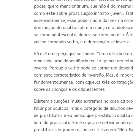
poder, quero mencionar um, que não é da mesma n
como este sobre prostituição ínfanto-juvenil Tra
essencialmente, esse poder não é da mesma ordem
dominação do adulto sobre a criança e o adolesce
se toma adolescente, depois se toma adulta. À me
vai-se tomando velho, e a dominação se inverte.
Há até uma peça que se chama “Uma relação tão d
mantinha uma dependência muito grande em relaçã
inverte. Porque o velho pode se tomar um depend
com esta característica de inversão. Mas, é impo
fundamentalmente, com aquelas três contradições 
sobre as crianças e os adolescentes.
Existem situações muito extremas no caso da pros
falar por adultos, mas a categoria de adultos de
de prostitutas e eu penso que prostituta adulta 
bem da prostituta. Ela é capaz de definir aquilo 
prostitutas imporem a sua voz e dizerem “Não. Ba