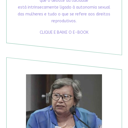
que o debate da laicidade
está intrinsecamente ligado à autonomia sexual
das mulheres e tudo o que se refere aos direitos
reprodutivos.
CLIQUE E BAIXE O E-BOOK