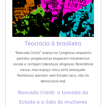
Teocracia à brasileira
“Bancada Cristã” avança no Congresso enquanto
partidos progressistas esquecem movimentos
sociais e cortejam lideranças religiosas. Resistência
cresce, mas espaço cívico está ameaçado.
Feministas alertam: sem Estado laico, não há
democracia real
Bancada Cristã: a tomada do
Estado e o ódio às mulheres