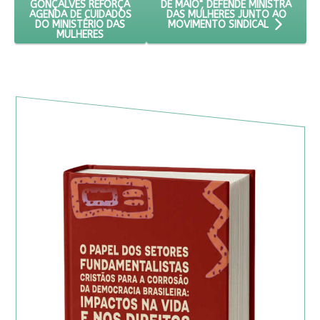
DE MAIO", DEFENDE MINISTRA
GONÇALVES REFORÇA
DAS MULHERES JUNTO AO
AGENDA DE CUIDADOS
DO MINISTÉRIO DAS
MOVIMENTO SINDICAL
MULHERES