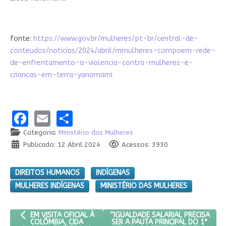
fonte:
https://www.gov.br/mulheres/pt-br/central-de-
conteudos/noticias/2024/abril/mmulheres-compoem-rede-
de-enfrentamento-a-violencia-contra-mulheres-e-
criancas-em-terra-yanomami
Facebook
Email
Share
Categoria:
Ministério das Mulheres
Publicado: 12 Abril 2024
Acessos: 3930
DIREITOS HUMANOS
INDÍGENAS
MULHERES INDÍGENAS
MINISTÉRIO DAS MULHERES
ARTIGO ANTERIOR: EM VISITA OFICIAL À COLÔMBIA, CIDA GON
PRÓXIMO ARTIGO: “IGUALDADE SALA
“IGUALDADE SALARIAL PRECISA
EM VISITA OFICIAL À
SER A PAUTA PRINCIPAL DO 1°
COLÔMBIA, CIDA