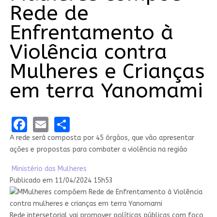
Rede de
Enfrentamento à
Violência contra
Mulheres e Crianças
em terra Yanomami
Facebook
Email
Share
A rede será composta por 45 órgãos, que vão apresentar
ações e propostas para combater a violência na região
Ministério das
Compartilhe por Twitter
Compartilhe por LinkedInMi
Ministério das Mulheres
Compartilhe por WhatsApp
link para Copiar para área de transferência
Publicado em
11/04/2024 15h53
Rede intersetorial vai promover políticas públicas com foco