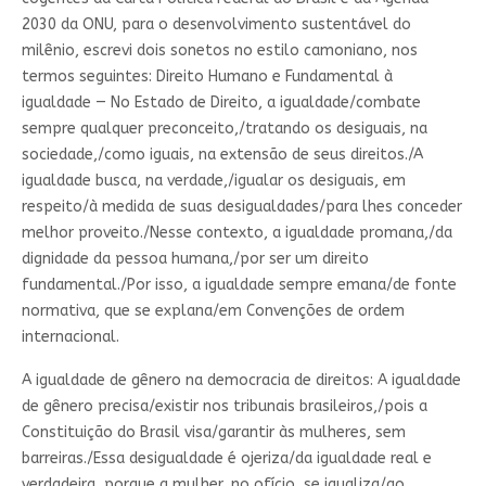
2030 da ONU, para o desenvolvimento sustentável do
milênio, escrevi dois sonetos no estilo camoniano, nos
termos seguintes: Direito Humano e Fundamental à
igualdade — No Estado de Direito, a igualdade/combate
sempre qualquer preconceito,/tratando os desiguais, na
sociedade,/como iguais, na extensão de seus direitos./A
igualdade busca, na verdade,/igualar os desiguais, em
respeito/à medida de suas desigualdades/para lhes conceder
melhor proveito./Nesse contexto, a igualdade promana,/da
dignidade da pessoa humana,/por ser um direito
fundamental./Por isso, a igualdade sempre emana/de fonte
normativa, que se explana/em Convenções de ordem
internacional.
A igualdade de gênero na democracia de direitos: A igualdade
de gênero precisa/existir nos tribunais brasileiros,/pois a
Constituição do Brasil visa/garantir às mulheres, sem
barreiras./Essa desigualdade é ojeriza/da igualdade real e
verdadeira, porque a mulher, no ofício, se igualiza/ao