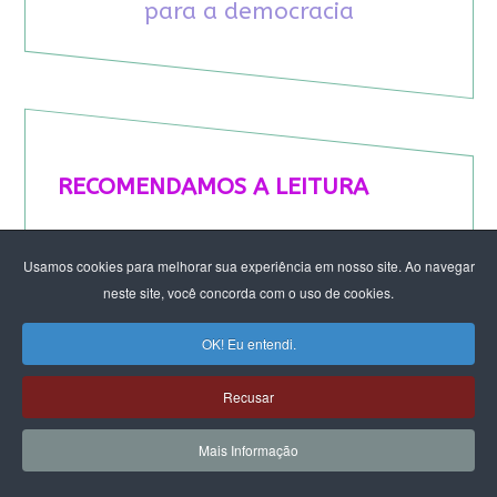
para a democracia
RECOMENDAMOS A LEITURA
August Nimtz prova que marxismo e
Usamos cookies para melhorar sua experiência em nosso site. Ao navegar
antirracismo são indissociáveis na luta
neste site, você concorda com o uso de cookies.
anticapitalista
Rap transfeminista radical argentino na FLIPEI
OK! Eu entendi.
Quem tem medo dos corpos trans?
Projetos de proteção às mulheres travados no
Recusar
Congresso ameaçam a democracia
A revolução de Milton Santos
Mais Informação