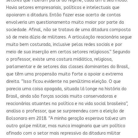
setores que fizeram parte do regime, cada um a seu modo.
Havia setores empresariais, políticos e intelectuais que
apoiaram a ditadura. Então fazer esse acerto de contas
envolveria um questionamento muito maior por parte da
sociedade. Afinal, não se tratava de uma ditadura composta
só de meia dúzia de militares. A articulação reacionária segue
muito bem costurada, inclusive pelas redes sociais e por
meio de sua inserção em certos setores religiosos.” Segundo
o professor, existe uma costura midiática, religiosa,
parlamentar e de setores das classes dominantes do Brasil,
que têm uma propensão muito forte a apoiar a extrema
direita. “Isso ficou evidente na penúltima eleição. O que
parecia uma coisa apagada, situada lá longe na história do
Brasil, ainda são forças sociais muito conservadoras e
reacionárias atuantes na política e na vida social brasileira”,
analisa o professor, que se surpreendeu com a eleição de
Bolsonaro em 2018. “A minha geração esperava talvez um
outro golpe militar, mas nunca imaginaria que um político
afinado com o setor mais repressivo da ditadura militar