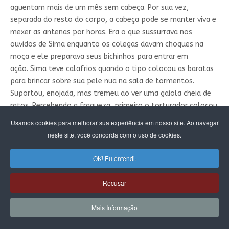
aguentam mais de um mês sem cabeça. Por sua vez,
separada do resto do corpo, a cabeça pode se manter viva e
mexer as antenas por horas. Era o que sussurrava nos
ouvidos de Sima enquanto os colegas davam choques na
moça e ele preparava seus bichinhos para entrar em
ação. Sima teve calafrios quando o tipo colocou as baratas
para brincar sobre sua pele nua na sala de tormentos.
Suportou, enojada, mas tremeu ao ver uma gaiola cheia de
ratos. Percebendo a fraqueza, primeiro o torturador colocou
delicadamente um camundongo para passear em busca de
Usamos cookies para melhorar sua experiência em nosso site. Ao navegar
esconderijo nas cavidades do corpo da moça. Passado que
neste site, você concorda com o uso de cookies.
voltava em pesadelos e delírios da exilada.
OK! Eu entendi.
Secretaria Executiva de Comunicação
Recusar
Avenida Albert Einstein, n° 901 - Cidade Universitária
"Zeferino Vaz"
Mais Informação
Barão Geraldo - Campinas, SP - CEP: 13083-852