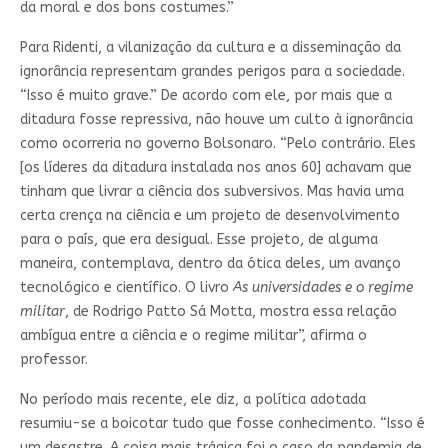
da moral e dos bons costumes.”
Para Ridenti, a vilanização da cultura e a disseminação da
ignorância representam grandes perigos para a sociedade.
“Isso é muito grave.” De acordo com ele, por mais que a
ditadura fosse repressiva, não houve um culto à ignorância
como ocorreria no governo Bolsonaro. “Pelo contrário. Eles
[os líderes da ditadura instalada nos anos 60] achavam que
tinham que livrar a ciência dos subversivos. Mas havia uma
certa crença na ciência e um projeto de desenvolvimento
para o país, que era desigual. Esse projeto, de alguma
maneira, contemplava, dentro da ótica deles, um avanço
tecnológico e científico. O livro
As universidades e o regime
militar
, de Rodrigo Patto Sá Motta, mostra essa relação
ambígua entre a ciência e o regime militar”, afirma o
professor.
No período mais recente, ele diz, a política adotada
resumiu-se a boicotar tudo que fosse conhecimento. “Isso é
um desastre. A coisa mais trágica foi o caso da pandemia de