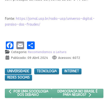
fonte:
https://jornal.usp.br/radio-usp/universo-digital-
paraiso-das-fraudes/
Facebook
Email
Share
Categoria:
Recomendamos a Leitura
Publicado: 09 Abril 2024
Acessos: 6072
UNIVERSIDADE
TECNOLOGIA
INTERNET
REDES SOCIAIS
ARTIGO ANTERIOR: POR UMA SOCIOLOGIA DOS DEBAIXO
PRÓXIMO ARTIGO: DEMOCRACIA 
DEMOCRACIA NO BRASIL É
POR UMA SOCIOLOGIA
DOS DEBAIXO
PARA NEGROS?