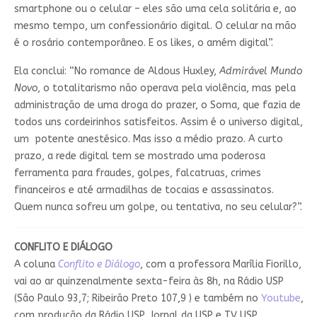
smartphone ou o celular – eles são uma cela solitária e, ao
mesmo tempo, um confessionário digital. O celular na mão
é o rosário contemporâneo. E os likes, o amém digital”.
Ela conclui: “No romance de Aldous Huxley,
Admirável Mundo
Novo
, o totalitarismo não operava pela violência, mas pela
administração de uma droga do prazer, o Soma, que fazia de
todos uns cordeirinhos satisfeitos. Assim é o universo digital,
um potente anestésico. Mas isso a médio prazo. A curto
prazo, a rede digital tem se mostrado uma poderosa
ferramenta para fraudes, golpes, falcatruas, crimes
financeiros e até armadilhas de tocaias e assassinatos.
Quem nunca sofreu um golpe, ou tentativa, no seu celular?”.
CONFLITO E DIÁLOGO
A coluna
Conflito e Diálogo
, com a professora Marília Fiorillo,
vai ao ar quinzenalmente sexta-feira às 8h, na Rádio USP
(São Paulo 93,7; Ribeirão Preto 107,9 ) e também no
Youtube
,
com produção da Rádio USP, Jornal da USP e TV USP.