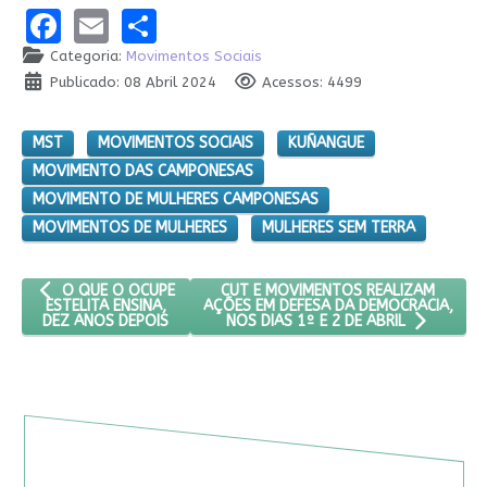
Facebook
Email
Share
Categoria:
Movimentos Sociais
Publicado: 08 Abril 2024
Acessos: 4499
MST
MOVIMENTOS SOCIAIS
KUÑANGUE
MOVIMENTO DAS CAMPONESAS
MOVIMENTO DE MULHERES CAMPONESAS
MOVIMENTOS DE MULHERES
MULHERES SEM TERRA
ARTIGO ANTERIOR: O QUE O OCUPE ESTELITA ENSINA, DEZ ANOS
PRÓXIMO ARTIGO: CUT E MOVIMENTOS 
CUT E MOVIMENTOS REALIZAM
O QUE O OCUPE
AÇÕES EM DEFESA DA DEMOCRACIA,
ESTELITA ENSINA,
DEZ ANOS DEPOIS
NOS DIAS 1º E 2 DE ABRIL