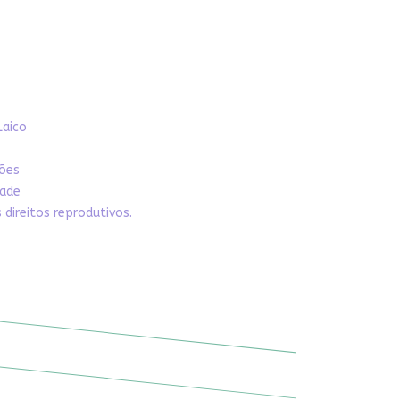
Laico
xões
dade
direitos reprodutivos.