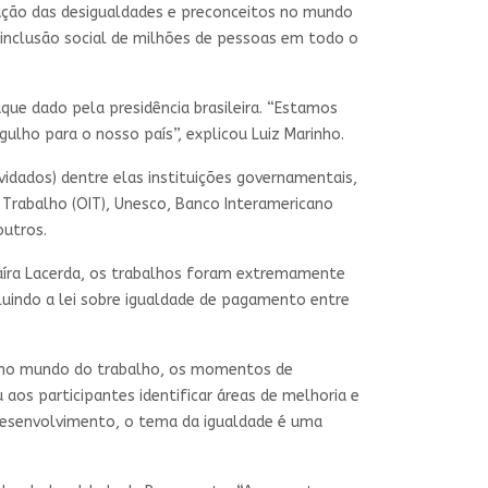
dução das desigualdades e preconceitos no mundo
a inclusão social de milhões de pessoas em todo o
ue dado pela presidência brasileira. “Estamos
lho para o nosso país”, explicou Luiz Marinho.
idados) dentre elas instituições governamentais,
o Trabalho (OIT), Unesco, Banco Interamericano
outros.
Maíra Lacerda, os trabalhos foram extremamente
cluindo a lei sobre igualdade de pagamento entre
de no mundo do trabalho, os momentos de
aos participantes identificar áreas de melhoria e
 desenvolvimento, o tema da igualdade é uma