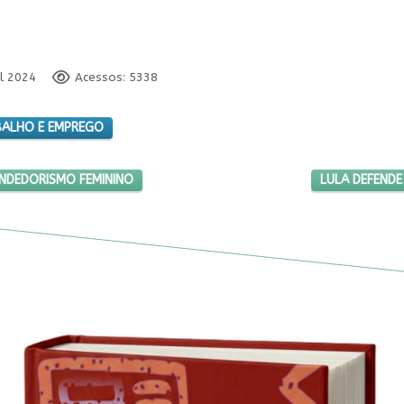
il 2024
Acessos: 5338
BALHO E EMPREGO
ÉGIA DE EMPREENDEDORISMO FEMININO
PRÓXIMO ARTI
ENDEDORISMO FEMININO
LULA DEFENDE