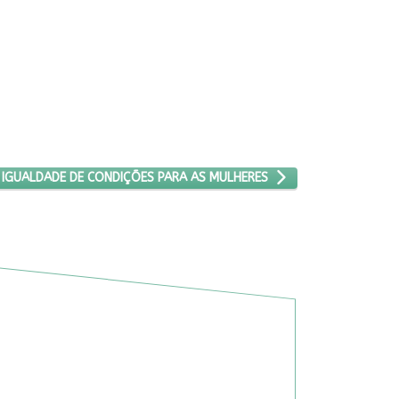
GO: LULA DEFENDE IGUALDADE DE CONDIÇÕES PARA AS MULHERES
 IGUALDADE DE CONDIÇÕES PARA AS MULHERES