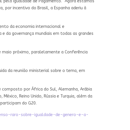
al pela Igualdade de Pagamento. “Agora estamos
, por incentivo do Brasil, a Espanha aderiu à
nto da economia internacional e
a e da governança mundiais em todas as grandes
de maio próximo, paralelamente a Conferência
uida da reunião ministerial sobre o tema, em
o é composto por África do Sul, Alemanha, Arábia
ão, México, Reino Unido, Rússia e Turquia, além da
 participam do G20.
senso-raro-sobre-igualdade-de-genero-e-a-