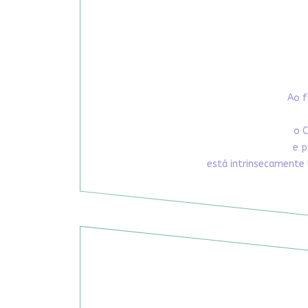
Ao f
o C
e p
está intrinsecamente 