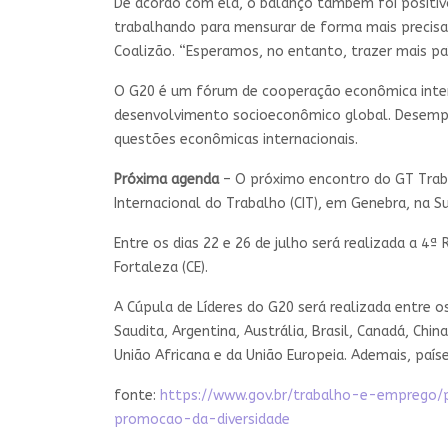
De acordo com ela, o balanço também foi positiv
trabalhando para mensurar de forma mais precisa o 
Coalizão. “Esperamos, no entanto, trazer mais paí
O G20 é um fórum de cooperação econômica inter
desenvolvimento socioeconômico global. Desempe
questões econômicas internacionais.
Próxima agenda
– O próximo encontro do GT Traba
Internacional do Trabalho (CIT), em Genebra, na Su
Entre os dias 22 e 26 de julho será realizada a 4
Fortaleza (CE).
A Cúpula de Líderes do G20 será realizada entre o
Saudita, Argentina, Austrália, Brasil, Canadá, China
União Africana e da União Europeia. Ademais, paí
fonte:
https://www.gov.br/trabalho-e-emprego
promocao-da-diversidade