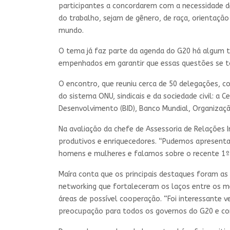
participantes a concordarem com a necessidade d
do trabalho, sejam de gênero, de raça, orientação
mundo.
O tema já faz parte da agenda do G20 há algum t
empenhados em garantir que essas questões se tor
O encontro, que reuniu cerca de 50 delegações, c
do sistema ONU, sindicais e da sociedade civil: a 
Desenvolvimento (BID), Banco Mundial, Organizaç
Na avaliação da chefe de Assessoria de Relações 
produtivos e enriquecedores. “Pudemos apresentar 
homens e mulheres e falamos sobre o recente 1º rel
Maíra conta que os principais destaques foram a
networking que fortaleceram os laços entre os me
áreas de possível cooperação. “Foi interessante
preocupação para todos os governos do G20 e conv