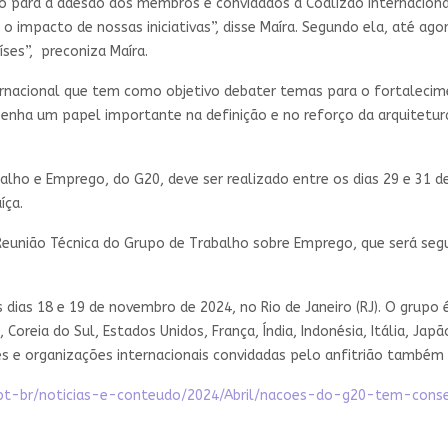
o para a adesão dos membros e convidados à Coalizão Internacion
impacto de nossas iniciativas”, disse Maíra. Segundo ela, até agora
ses”, preconiza Maíra.
nacional que tem como objetivo debater temas para o fortalecime
nha um papel importante na definição e no reforço da arquitetur
lho e Emprego, do G20, deve ser realizado entre os dias 29 e 31 
íça.
ª Reunião Técnica do Grupo de Trabalho sobre Emprego, que será seg
s dias 18 e 19 de novembro de 2024, no Rio de Janeiro (RJ). O grup
, Coreia do Sul, Estados Unidos, França, Índia, Indonésia, Itália, Jap
ses e organizações internacionais convidadas pelo anfitrião também
/pt-br/noticias-e-conteudo/2024/Abril/nacoes-do-g20-tem-con