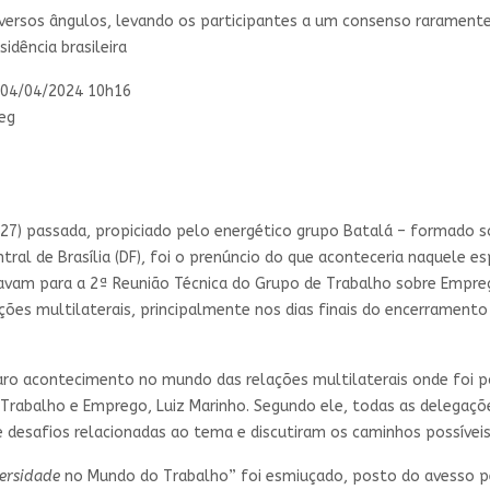
iversos ângulos, levando os participantes a um consenso rarament
idência brasileira
04/04/2024 10h16
(27) passada, propiciado pelo energético grupo Batalá – formado 
ntral de Brasília (DF), foi o prenúncio do que aconteceria naquele 
vam para a 2ª Reunião Técnica do Grupo de Trabalho sobre Emprego,
ções multilaterais, principalmente nos dias finais do encerrament
aro acontecimento no mundo das relações multilaterais onde foi po
 Trabalho e Emprego, Luiz Marinho. Segundo ele, todas as delegaç
e desafios relacionadas ao tema e discutiram os caminhos possíveis
ersidade
no Mundo do Trabalho” foi esmiuçado, posto do avesso pe