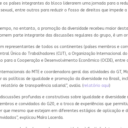
e os países integrantes do bloco liderarem uma jornada para a re
 sexual, entre outros para reduzir o fosso de direitos que impede 
empo, no entanto, a promoção da diversidade recebeu maior destaq
nem parte integrante das discussões regulares do grupo, é um orgu
om representantes de todos os continentes (países membros e conv
Central Única do Trabalhadores (CUT), a Organização Internacional d
ão para a Cooperação e Desenvolvimento Econômico (OCDE), entre 
Internacionais do MTE e coordenadora geral das atividades do GT, 
as políticas de igualdade e promoção da diversidade no Brasil, in
atório de transparência salarial”, avalia. (
relatório aqui
)
s discussões profundas e construtivas sobre igualdade e diversida
mbros e convidados do G20, e a troca de experiências que permitiu 
 ver que mesmo que estejam em diferentes estágios de aplicação e
idados”, explicou Maíra Lacerda.