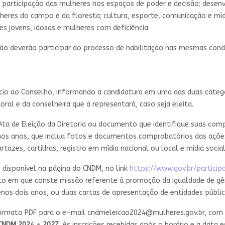
 e participação das mulheres nos espaços de poder e decisão; des
ulheres do campo e da floresta; cultura, esporte, comunicação e m
es jovens, idosas e mulheres com deficiência.
eição deverão participar do processo de habilitação nas mesmas con
 ofício ao Conselho, informando a candidatura em uma das duas cat
ral e da conselheira que a representará, caso seja eleita.
ta de Eleição da Diretoria ou documento que identifique suas co
ltimos anos, que inclua fotos e documentos comprobatórios das aç
azes, cartilhas, registro em mídia nacional ou local e mídia social
o, disponível na página do CNDM, no link
https://www.gov.br/particip
tuto em que conste missão referente à promoção da igualdade de gê
os dois anos, ou duas cartas de apresentação de entidades públic
ormato PDF para o e-mail
cndmeleicao2024@mulheres.gov.br
, com
NDM 2024 - 2027.
As inscrições recebidas após o horário e a data e