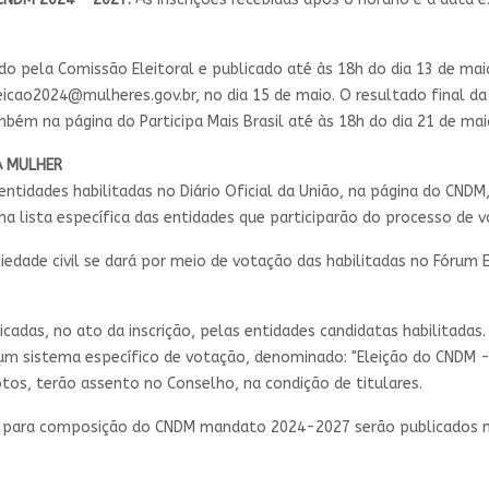
ado pela Comissão Eleitoral e publicado até às 18h do dia 13 de ma
icao2024@mulheres.gov.br
, no dia 15 de maio. O resultado final da
bém na página do Participa Mais Brasil até às 18h do dia 21 de mai
A MULHER
entidades habilitadas no Diário Oficial da União, na página do CNDM,
a lista específica das entidades que participarão do processo de 
edade civil se dará por meio de votação das habilitadas no Fórum El
cadas, no ato da inscrição, pelas entidades candidatas habilitadas
o um sistema específico de votação, denominado: "Eleição do CNDM 
tos, terão assento no Conselho, na condição de titulares.
s para composição do CNDM mandato 2024-2027 serão publicados no 