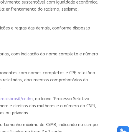
envolvimento sustentável com igualdade econômica
ídia; enfrentamento do racismo, sexismo,
dições e regras das demais, conforme disposto
egorias, com indicação do nome completo e número
mponentes com nomes completos e CPF, relatório
ões relatadas, documentos comprobatórios da
.
amaisbrasil/cndm
, no ícone "Processo Seletivo
nero e direitos das mulheres e o número do CNPJ,
as ou privadas.
 o tamanho máximo de 35MB, indicando no campo
specificados no item 2.4.1 serão