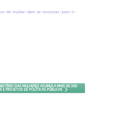
eitos-da-mulher-abre-as-inscricoes-para-o-
A FORMAÇÃO DE MULHERES EM ESPAÇOS DE PODER E DECISÃO
O: RETOMADA: MINISTÉRIO DAS MULHERES ACUMULA MAIS DE 300 INIC
ISTÉRIO DAS MULHERES ACUMULA MAIS DE 300
AS E PROJETOS DE POLÍTICAS PÚBLICAS