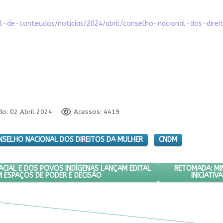
al-de-conteudos/noticias/2024/abril/conselho-nacional-dos-dir
do: 02 Abril 2024
Acessos: 4419
NSELHO NACIONAL DOS DIREITOS DA MULHER
CNDM
 DA IGUALDADE RACIAL E DOS POVOS INDÍGENAS LANÇAM EDITAL PAR
PRÓXIMO ARTIG
RETOMADA: MIN
ACIAL E DOS POVOS INDÍGENAS LANÇAM EDITAL
 ESPAÇOS DE PODER E DECISÃO
INICIATIV