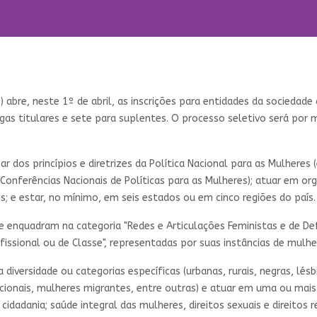
abre, neste 1º de abril, as inscrições para entidades da sociedade 
gas titulares e sete para suplentes. O processo seletivo será por m
ar dos princípios e diretrizes da Política Nacional para as Mulheres
s Conferências Nacionais de Políticas para as Mulheres); atuar em 
; e estar, no mínimo, em seis estados ou em cinco regiões do país.
e enquadram na categoria "Redes e Articulações Feministas e de Def
ofissional ou de Classe", representadas por suas instâncias de mulhe
iversidade ou categorias específicas (urbanas, rurais, negras, lésbi
dicionais, mulheres migrantes, entre outras) e atuar em uma ou ma
idadania; saúde integral das mulheres, direitos sexuais e direitos