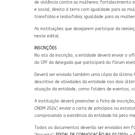
de violência contra as mulheres; fortalecimento
e social; direito à terra com igualdade para as m
transfobia e lesbofobia; igualdade para as mulher
As instituições que desejarem participar da reel
neste edital.
INSCRIÇÕES
No ato da inscrição, a entidade deverá enviar o
do CPF da delegada que participará do fórum eleito
Deverá ser enviada também uma cópia da última A
descritivo de atividades da entidade nos dois ú
atuação da entidade, como folders de eventos, cart
A instituição deverá preencher a ficha de inscriçã
CNDM 2024", enviar a carta de princípios ou esta
comprovando a existência da entidade há pelo men
Todos os documentos deverão ser enviados em f
"Assunto":
EDITAL DE CONVOCAÇÃO Nº 01/2024 - C