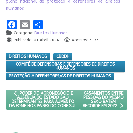
plano-nacional-de-protecao-a-defensores-de-direitos-
humanos
Facebook
Email
Share
Categoria:
Direitos Humanos
Publicado: 01 Abril 2024
Acessos: 5173
DIREITOS HUMANOS
CBDDH
COMITÊ DE DEFENSORAS E DEFENSORES DE DIREITOS
HUMANOS
PROTEÇÃO A DEFENSORES/AS DE DIREITOS HUMANOS
ARTIGO ANTERIOR: PODER DO AGRONEGÓCIO E AUSÊNCIA DO 
PRÓXIMO ARTIGO: CASAM
CASAMENTOS ENTRE
PODER DO AGRONEGÓCIO E
PESSOAS DO MESMO
AUSÊNCIA DO ESTADO SÃO
SEXO BATEM
DETERMINANTES PARA AUMENTO
DA FOME NOS PAÍSES DO CONE SUL
RECORDE EM 2022