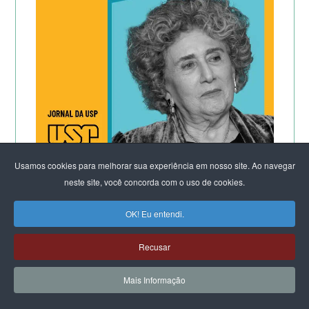
Usamos cookies para melhorar sua experiência em nosso site. Ao navegar
neste site, você concorda com o uso de cookies.
CLIQUE E LEIA:
OK! Eu entendi.
Por que os homens continuam a
matar as mulheres?
Recusar
&
Mais Informação