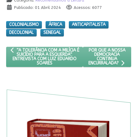
Categoria:
Recomendamos a Leitura
Publicado: 01 Abril 2024
Acessos: 6077
COLONIALISMO
ÁFRICA
ANTICAPITALISTA
DECOLONIAL
SENEGAL
ARTIGO ANTERIOR: “A TOLERÂNCIA COM A MILÍCIA É SUICÍDIO P
PRÓXIMO ARTIGO: POR 
POR QUE A NOSSA
“A TOLERÂNCIA COM A MILÍCIA É
DEMOCRACIA
SUICÍDIO PARA A ESQUERDA”.
CONTINUA
ENTREVISTA COM LUIZ EDUARDO
SOARES
ENCURRALADA?