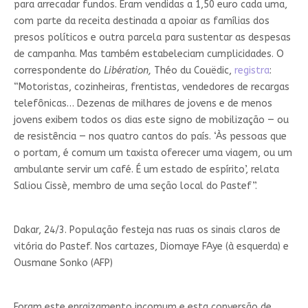
para arrecadar fundos. Eram vendidas a 1,50 euro cada uma,
com parte da receita destinada a apoiar as famílias dos
presos políticos e outra parcela para sustentar as despesas
de campanha. Mas também estabeleciam cumplicidades. O
correspondente do
Libération,
Théo du Couëdic,
registra
:
“Motoristas, cozinheiras, frentistas, vendedores de recargas
telefônicas… Dezenas de milhares de jovens e de menos
jovens exibem todos os dias este signo de mobilização — ou
de resistência — nos quatro cantos do país. ‘Às pessoas que
o portam, é comum um taxista oferecer uma viagem, ou um
ambulante servir um café. É um estado de espírito’, relata
Saliou Cissè, membro de uma seção local do Pastef”.
Dakar, 24/3. População festeja nas ruas os sinais claros de
vitória do Pastef. Nos cartazes, Diomaye FAye (à esquerda) e
Ousmane Sonko (AFP)
Foram este enraizamento incomum e esta conversão de