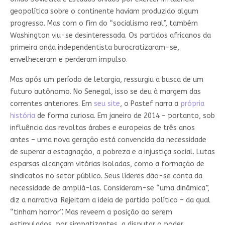
geopolítica sobre o continente haviam produzido algum
progresso. Mas com o fim do “socialismo real”, também
Washington viu-se desinteressada. Os partidos africanos da
primeira onda independentista burocratizaram-se,
envelheceram e perderam impulso.
Mas após um período de letargia, ressurgiu a busca de um
futuro autônomo. No Senegal, isso se deu à margem das
correntes anteriores. Em
seu site
, o Pastef narra a
própria
história
de forma curiosa. Em janeiro de 2014 – portanto, sob
influência das revoltas árabes e europeias de três anos
antes – uma nova geração está convencida da necessidade
de superar a estagnação, a pobreza e a injustiça social. Lutas
esparsas alcançam vitórias isoladas, como a formação de
sindicatos no setor público. Seus líderes dão-se conta da
necessidade de ampliá-las. Consideram-se “uma dinâmica”,
diz a narrativa. Rejeitam a ideia de partido político – da qual
“tinham horror”. Mas reveem a posição ao serem
estimulados, por simpatizantes, a disputar o poder.