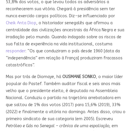
53,8% dos votos, o que levou todos os adversários a
reconhecerem sua vitória. Chegará à presidência sem ter
nunca exercido cargos políticos. Diz-se influenciado por
Cheik Anta Diop
, o historiador senegalês que afirmou a
centralidade das civilizações ancestrais da África Negra e sua
irradiação pelo mundo. Quando indagado sobre os riscos de
sua falta de experiência na vida institucional, costuma
responder
: “Os que conduziram o país desde 1960 [data da
“independência” em relação à França] produziram fracassos
catastróficos”.
Mas por trás de Diomaye, há
OUSMANE SONKO
, o maior líder
popular do Pastef. Também auditor fiscal e seis anos mais
velho que o presidente eleito, é deputado na Assembleia
Nacional. Conduziu o partido na trajetória arrebatadora em
que saltou de 1% dos votos (2017) para 15,6% (2019), 33%
(2022) e finalmente a vitória no domingo. Antes disso, criou o
primeiro sindicato de sua categoria (em 2005). Escreveu
Petróleo e Gás no Senegal – crônica de uma espoliação,
em