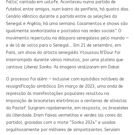
falta’, cantada em uolofe. Aconteceu numa partida de
futebol entre amigos, num bairro da periferia, há quatro dias.
Cenário idêntico durante a partida entre as seleções do
Senegal e Argélia, há uma semana. Casamentos e shows são
igualmente
sonkorizados
e postados nas redes sociais”. O
movimento repercutiu na diáspora senegalesa pelo mundo —
e de lá de volta para o Senegal… Em 21 de setembro, em
Paris, um show do artista senegalês Ytoussou N’Dour foi
interrompido durante vários minutos, por uma plateia que
cantava:
Liberez Sonko.
As imagens viralizaram em Dakar.
O processo foi além — inclusive com episódios notáveis de
ressignificação simbólica. Em março de 2023, uma onda de
repressão às manifestações populares resultou na
imposição de braceletes eletrônicos a centenas de ativistas
do Pastef. Surgiram rapidamente, em resposta, os
braceletes
da liberdade.
Eram faixas vermelhas e verdes (as cores do
partido), gravadas com o mote “Sonko 2024” e usadas
orgulhosamente por milhares de simpatizantes. Serviam