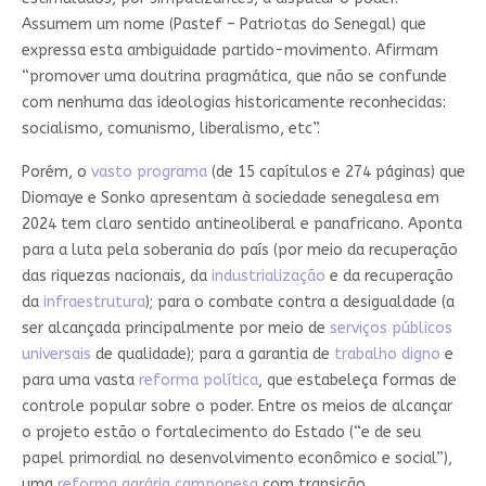
Assumem um nome (Pastef – Patriotas do Senegal) que
expressa esta ambiguidade partido-movimento. Afirmam
“promover uma doutrina pragmática, que não se confunde
com nenhuma das ideologias historicamente reconhecidas:
socialismo, comunismo, liberalismo, etc”.
Porém, o
vasto programa
(de 15 capítulos e 274 páginas) que
Diomaye e Sonko apresentam à sociedade senegalesa em
2024 tem claro sentido antineoliberal e panafricano. Aponta
para a luta pela soberania do país (por meio da recuperação
das riquezas nacionais, da
industrialização
e da recuperação
da
infraestrutura
); para o combate contra a desigualdade (a
ser alcançada principalmente por meio de
serviços públicos
universais
de qualidade); para a garantia de
trabalho digno
e
para uma vasta
reforma política
, que estabeleça formas de
controle popular sobre o poder. Entre os meios de alcançar
o projeto estão o fortalecimento do Estado (“e de seu
papel primordial no desenvolvimento econômico e social”),
uma
reforma agrária camponesa
com transição