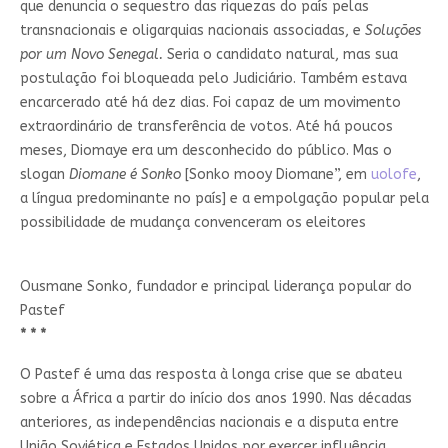
que denuncia o sequestro das riquezas do país pelas
transnacionais e oligarquias nacionais associadas, e
Soluções
por um Novo Senegal.
Seria o candidato natural, mas sua
postulação foi bloqueada pelo Judiciário. Também estava
encarcerado até há dez dias. Foi capaz de um movimento
extraordinário de transferência de votos. Até há poucos
meses, Diomaye era um desconhecido do público. Mas o
slogan
Diomane é Sonko
[Sonko mooy Diomane”, em
uolofe
,
a língua predominante no país] e a empolgação popular pela
possibilidade de mudança convenceram os eleitores
Ousmane Sonko, fundador e principal liderança popular do
Pastef
* * *
O Pastef é uma das resposta à longa crise que se abateu
sobre a África a partir do início dos anos 1990. Nas décadas
anteriores, as independências nacionais e a disputa entre
União Soviética e Estados Unidos por exercer influência