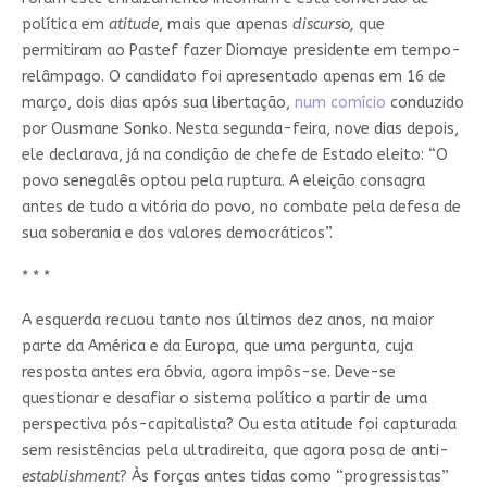
política em
atitude
, mais que apenas
discurso,
que
permitiram ao Pastef fazer Diomaye presidente em tempo-
relâmpago. O candidato foi apresentado apenas em 16 de
março, dois dias após sua libertação,
num comício
conduzido
por Ousmane Sonko. Nesta segunda-feira, nove dias depois,
ele declarava, já na condição de chefe de Estado eleito: “O
povo senegalês optou pela ruptura. A eleição consagra
antes de tudo a vitória do povo, no combate pela defesa de
sua soberania e dos valores democráticos”.
* * *
A esquerda recuou tanto nos últimos dez anos, na maior
parte da América e da Europa, que uma pergunta, cuja
resposta antes era óbvia, agora impôs-se. Deve-se
questionar e desafiar o sistema político a partir de uma
perspectiva pós-capitalista? Ou esta atitude foi capturada
sem resistências pela ultradireita, que agora posa de anti-
establishment
? Às forças antes tidas como “progressistas”