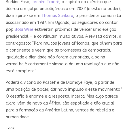
Burkina Faso,
Ibrahim Traoré
, o capitão do exército que
liderou um golpe antioligárquico em 2022 (e está no poder),
diz inspirar-se em
Thomas Sankara
, o presidente comunista
assassinado em 1987. Em Uganda, os seguidores do cantor
pop
Bobi Wine
estiveram próximos de vencer uma eleição
presidencial — e continuam muito ativos. A revista admite, a
contragosto: “Para muitos jovens africanos, que olham para
o continente e veem que as promessas de democracia,
igualdade e dignidade não foram cumpridas, a boina
vermelha é certamente símbolo de uma revolução que não
está completa”.
Poderá a vitória do Pastef e de Diomaye Faye, a partir de
uma posição de poder, dar novo impulso a este movimento?
O desafio é enorme e a resposta, incerta. Mas algo parece
claro: vêm de novo da África, tão espoliada e tão crucial
para a formação da América Latina, ventos de rebeldia e
humanidade.
Tags