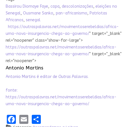
Bassirou Diomaye Faye
,
capa
,
descolonizações
,
eleições no
Senegal
,
Ousmane Sanko
,
pan-africanismo
,
Patriotas
Africanos
,
senegal
https://outraspalavras.net/movimentoserebeldias/africa-
uma-nova-insurgencia-chega-ao-governo/
" target="_blank"
rel="noopener" class="show-for-large">
https://outraspalavras.net/movimentoserebeldias/africa-
uma-nova-insurgencia-chega-ao-governo/
" target="_blank"
rel="noopener">
Antonio Martins
Antonio Martins é editor de
Outras Palavras
.
fonte:
https://outraspalavras.net/movimentoserebeldias/africa-
uma-nova-insurgencia-chega-ao-governo/
Facebook
Email
Share