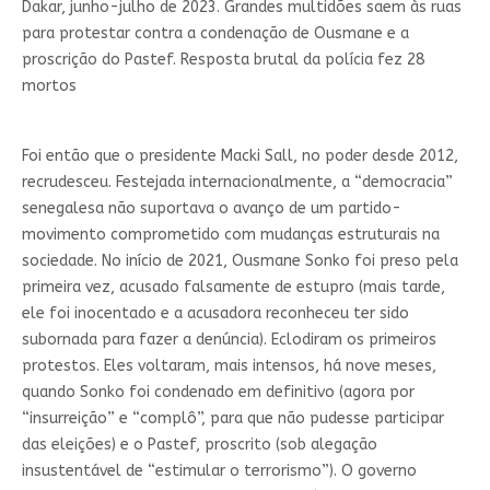
Dakar, junho-julho de 2023. Grandes multidões saem às ruas
para protestar contra a condenação de Ousmane e a
proscrição do Pastef. Resposta brutal da polícia fez 28
mortos
Foi então que o presidente Macki Sall, no poder desde 2012,
recrudesceu. Festejada internacionalmente, a “democracia”
senegalesa não suportava o avanço de um partido-
movimento comprometido com mudanças estruturais na
sociedade. No início de 2021, Ousmane Sonko foi preso pela
primeira vez, acusado falsamente de estupro (mais tarde,
ele foi inocentado e a acusadora reconheceu ter sido
subornada para fazer a denúncia). Eclodiram os primeiros
protestos. Eles voltaram, mais intensos, há nove meses,
quando Sonko foi condenado em definitivo (agora por
“insurreição” e “complô”, para que não pudesse participar
das eleições) e o Pastef, proscrito (sob alegação
insustentável de “estimular o terrorismo”). O governo