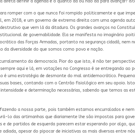
a direta definir a agenda e o quanto dá ou não dá para avançar? Is
ra romper com o que nunca foi rompido politicamente e que impede
al, em 2018, e um governo de extrema direita com uma agenda auto
 destrutivo que vem lá da ditadura. Os grandes avanços na Constit
nstitucional de governabilidade. Ela se manifesta no imaginário po
mocrático das Forças Armadas, portanto na segurança cidadã, nem
o da diversidade do que somos como povo e nação.
rralamento da democracia. Pior do que isto, é não ter perspectiva
empre aqui e lá, em votações no Congresso é se entregando ao po
, não é uma estratégia de desmonte do mal antidemocrático. Pequ
 suas bases, contando com o Centrão fisiológico em seu apoio. Isto
a intensidade e determinação necessárias, sabendo que temos as est
fazendo a nossa parte, pois também estamos encurralados e nem s
ivrá-lo das artimanhas que diariamente lhe são impostas para gove
ais e de partidos de esquerda parecem estar esperando por algo, q
ue adiada, apesar do pipocar de iniciativas as mais diversas entre