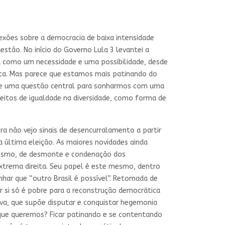
exões sobre a democracia de baixa intensidade
stão. No início do Governo Lula 3 levantei a
ra como um necessidade e uma possibilidade, desde
tica. Mas parece que estamos mais patinando do
e uma questão central para sonharmos com uma
eitos de igualdade na diversidade, como forma de
a não vejo sinais de desencurralamento a partir
a última eleição. As maiores novidades ainda
 mesmo, de desmonte e condenação dos
xtrema direita. Seu papel é este mesmo, dentro
nhar que “outro Brasil é possível”. Retomada de
r si só é pobre para a reconstrução democrática
iva, que supõe disputar e conquistar hegemonia
 que queremos? Ficar patinando e se contentando