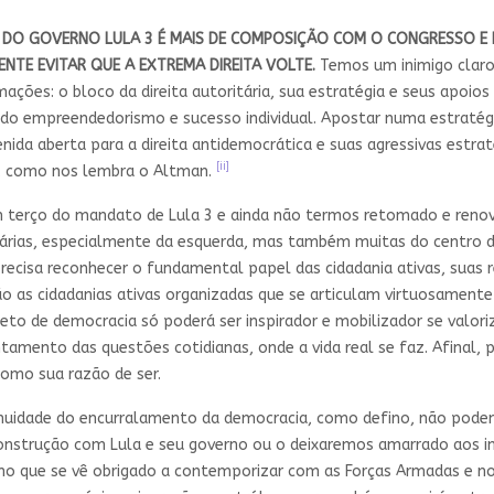
A DO GOVERNO LULA 3 É MAIS DE COMPOSIÇÃO COM O CONGRESSO E
ENTE EVITAR QUE A EXTREMA DIREITA VOLTE.
Temos um inimigo claro
ações: o bloco da direita autoritária, sua estratégia e seus apoio
ia do empreendedorismo e sucesso individual. Apostar numa estraté
enida aberta para a direita antidemocrática e suas agressivas estr
[ii]
o, como nos lembra o Altman.
m terço do mandato de Lula 3 e ainda não termos retomado e reno
dárias, especialmente da esquerda, mas também muitas do centro
precisa reconhecer o fundamental papel das cidadania ativas, suas re
o as cidadanias ativas organizadas que se articulam virtuosamente c
eto de democracia só poderá ser inspirador e mobilizador se valoriz
nfrentamento das questões cotidianas, onde a vida real se faz. Afin
como sua razão de ser.
uidade do encurralamento da democracia, como defino, não podemo
onstrução com Lula e seu governo ou o deixaremos amarrado aos im
rno que se vê obrigado a contemporizar com as Forças Armadas e nos