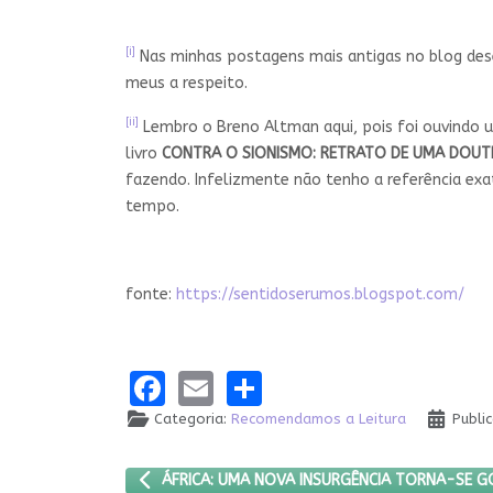
[i]
Nas minhas postagens mais antigas no blog dese
meus a respeito.
[ii]
Lembro o Breno Altman aqui, pois foi ouvindo 
livro
CONTRA O SIONISMO: RETRATO DE UMA DOUTR
fazendo. Infelizmente não tenho a referência ex
tempo.
fonte:
https://sentidoserumos.blogspot.com/
Facebook
Email
Share
Categoria:
Recomendamos a Leitura
Publi
ARTIGO ANTERIOR: ÁFRICA: UMA NOVA INSURGÊN
ÁFRICA: UMA NOVA INSURGÊNCIA TORNA-SE 