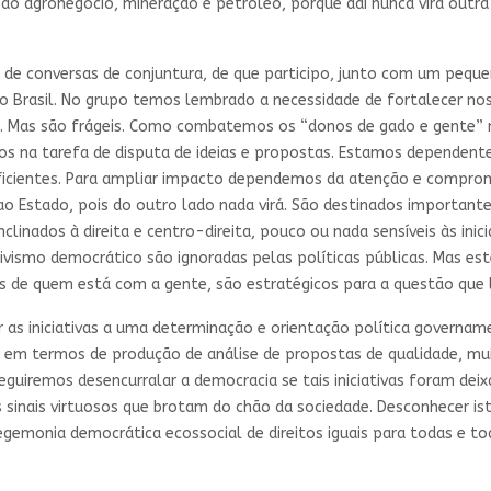
 agronegócio, mineração e petróleo, porque daí nunca virá outra
o de conversas de conjuntura, de que participo, junto com um peque
o Brasil. No grupo temos lembrado a necessidade de fortalecer no
as. Mas são frágeis. Como combatemos os “donos de gado e gente”
s na tarefa de disputa de ideias e propostas. Estamos dependente
suficientes. Para ampliar impacto dependemos da atenção e comprom
o Estado, pois do outro lado nada virá. São destinados importante
inados à direita e centro-direita, pouco ou nada sensíveis às inici
ivismo democrático são ignoradas pelas políticas públicas. Mas es
es de quem está com a gente, são estratégicos para a questão que
as iniciativas a uma determinação e orientação política govername
l em termos de produção de análise de propostas de qualidade, mui
guiremos desencurralar a democracia se tais iniciativas foram deix
os sinais virtuosos que brotam do chão da sociedade. Desconhecer is
gemonia democrática ecossocial de direitos iguais para todas e to