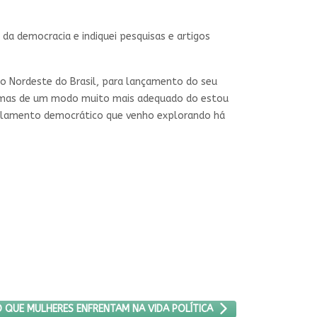
a democracia e indiquei pesquisas e artigos
o Nordeste do Brasil, para lançamento do seu
a, mas de um modo muito mais adequado do estou
rralamento democrático que venho explorando há
 O ÁRDUO CAMINHO QUE MULHERES ENFRENTAM NA VIDA POLÍTICA
 QUE MULHERES ENFRENTAM NA VIDA POLÍTICA