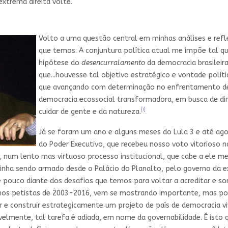
extrema direita volte.
Volto a uma questão central em minhas análises e refl
que temos. A conjuntura política atual me impõe tal que
hipótese do
desencurralamento
da democracia brasilei
que...houvesse tal objetivo estratégico e vontade polí
que avançando com determinação no enfrentamento d
democracia ecossocial transformadora, em busca de dir
[i]
cuidar de gente e da natureza.
Já se foram um ano e alguns meses do Lula 3 e até agor
do Poder Executivo, que recebeu nosso voto vitorioso n
o, num lento mas virtuoso processo institucional, que cabe a ele
vinha sendo armado desde o Palácio do Planalto, pelo governo da e
é pouco diante dos desafios que temos para voltar a acreditar e so
ernos petistas de 2003-2016, vem se mostrando importante, mas po
ar e construir estrategicamente um projeto de país de democracia v
elmente, tal tarefa é adiada, em nome da governabilidade. É isto