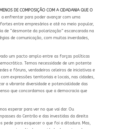
 MENOS DE COMPOSIÇÃO COM A CIDADANIA QUE O
 a enfrentar para poder avançar com uma
s fortes entre empresários e até no meio popular,
gia de “desmonte da polarização” escancarada na
atégias de comunicação, com muitas inverdades,
vado um pacto amplo entre as forças políticas
 democrático. Temos necessidade de um potente
des e fóruns, verdadeiros celeiros de iniciativas e
om expressões territoriais e locais, nas cidades,
ar a vibrante diversidade e potencialidade das
al, penso que concordamos que a democracia que
s esperar para ver no que vai dar. Ou
passes do Centrão e das investidas da direita
 pede para esquecer o que foi a ditadura. Mas,