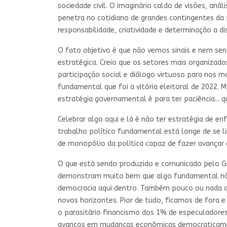
sociedade civil. O imaginário caldo de visões, anál
penetra no cotidiano de grandes contingentes da
responsabilidade, criatividade e determinação a di
O fato objetivo é que não vemos sinais e nem se
estratégica. Creio que os setores mais organizad
participação social e diálogo virtuoso para nos 
fundamental que foi a vitória eleitoral de 2022. 
estratégia governamental é para ter paciência... 
Celebrar algo aqui e lá é não ter estratégia de 
trabalho político fundamental está longe de se l
de monopólio da política capaz de fazer avançar a
O que está sendo produzido e comunicado pelo Go
demonstram muito bem que algo fundamental não 
democracia aqui dentro. Também pouco ou nada aj
novos horizontes. Pior de tudo, ficamos de fora 
o parasitário financismo dos 1% de especulador
avanços em mudanças econômicas democraticame