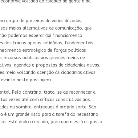
 economia voltada ao cuidado de gente e da
no grupo de parceiros de várias décadas,
ssos meios alternativos de comunicação, que
 não podemos esperar daí financiamento
s dos fracos apoios solidários, fundamentais
etimento estratégico de forças políticas
s recursos públicos aos grandes meios de
ativas, agendas e propostas de cidadanias ativas.
tes meio voltando atenção às cidadanias ativas
 levanto nesta postagem.
ntal. Pelo contrário, trata-se de reconhecer a
tas vezes até com críticas construtivas aos
adas na sombra, entregues à própria sorte. São
to é um grande risco para a tarefa do necessário
dos. Está dado o recado, para quem está disposto