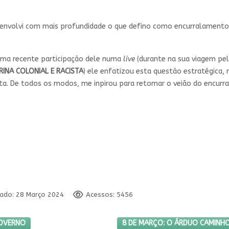
nvolvi com mais profundidade o que defino como encurralamento d
uma recente participação dele numa
live
(durante na sua viagem pel
INA COLONIAL E RACISTA
) ele enfatizou esta questão estratégic
ata. De todos os modos, me inpirou para retomar o veião do encu
cado: 28 Março 2024
Acessos: 5456
CIA TORNA-SE GOVERNO
PRÓXIMO ARTIGO: 8 DE MARÇO:
GOVERNO
8 DE MARÇO: O ÁRDUO CAMINHO