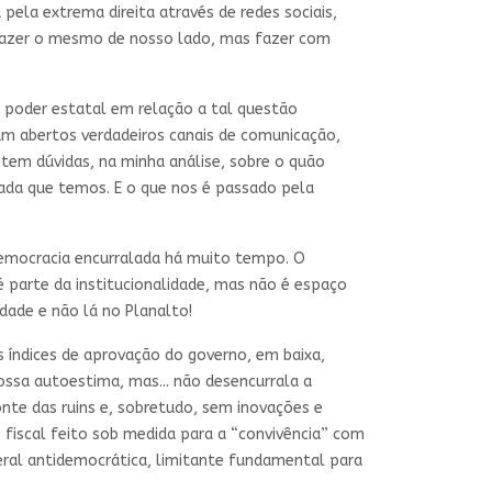
a pela extrema direita através de redes sociais,
fazer o mesmo de nosso lado, mas fazer com
 poder estatal em relação a tal questão
am abertos verdadeiros canais de comunicação,
stem dúvidas, na minha análise, sobre o quão
izada que temos. E o que nos é passado pela
 democracia encurralada há muito tempo. O
é parte da institucionalidade, mas não é espaço
dade e não lá no Planalto!
 índices de aprovação do governo, em baixa,
sa autoestima, mas... não desencurrala a
te das ruins e, sobretudo, sem inovações e
fiscal feito sob medida para a “convivência” com
ral antidemocrática, limitante fundamental para