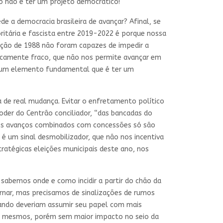
to não é ter um projeto democrático!
 a democracia brasileira de avançar? Afinal, se
ritária e fascista entre 2019-2022 é porque nossa
uição de 1988 não foram capazes de impedir a
iticamente fraco, que não nos permite avançar em
 num elemento fundamental que é ter um
 de real mudança. Evitar o enfretamento político
der do Centrão conciliador, “das bancadas do
enos avanços combinados com concessões só são
 é um sinal desmobilizador, que não nos incentiva
ratégicas eleições municipais deste ano, nos
abemos onde e como incidir a partir do chão da
rnar, mas precisamos de sinalizações de rumos
uando deveriam assumir seu papel com mais
 nós mesmos, porém sem maior impacto no seio da