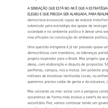
A SENSAÇÃO QUE ESTÁ NO AR É QUE A ESTRATÉGI
ELEGEU E QUE PRECISA SER ALARGADA, PARA REALM
democracia ecossocial capaz de realizar transform
sobretudo pela estratégia das igrejas de teolog
sociedade e no ambiente político é deixar uma av
mas eficazes na construção do ambiente polític
Uma questão intrigante é já ter passado quase u
democráticas com mandatos, as lideranças parti
projeto inspirador para o Brasil. Mas projeto que 
ideias, com elaboração e disputa de propostas. Sã
periferias, campos, rios e matas. Um potente proj
milhares de iniciativas territoriais locais, no e
queremos precisa cuidar de gente e da natureza, 
Mas voltando ao mal-estar com a perigosa contin
assumimos de forma mais incisiva a tarefa da rec
autoritária. Pior, vamos continuar tendo um gove