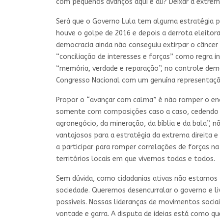
com pequenos avanços aqui e ali? Deixar a extrem
Será que o Governo Lula tem alguma estratégia pa
houve o golpe de 2016 e depois a derrota eleitor
democracia ainda não conseguiu extirpar o câncer
“conciliação de interesses e forças” como regra i
“memória, verdade e reparação”, no controle de
Congresso Nacional com um genuína representaçã
Propor o “avançar com calma” é não romper o encu
somente com composições caso a caso, cedendo s
agronegócio, da mineração, da bíblia e da bala”
vantajosos para a estratégia da extrema direita e
a participar para romper correlações de forças n
territórios locais em que vivemos todas e todos.
Sem dúvida, como cidadanias ativas não estamos 
sociedade. Queremos desencurralar o governo e l
possíveis. Nossas lideranças de movimentos soci
vontade e garra. A disputa de ideias está como q