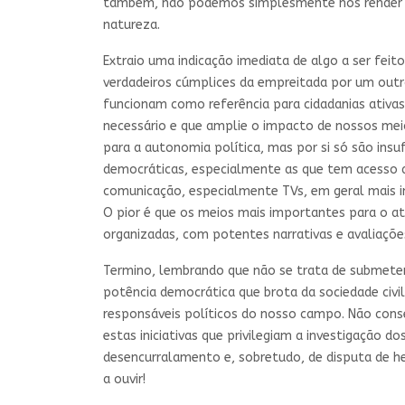
também, não podemos simplesmente nos render ao
natureza.
Extraio uma indicação imediata de algo a ser feit
verdadeiros cúmplices da empreitada por um outr
funcionam como referência para cidadanias ativ
necessário e que amplie o impacto de nossos meio
para a autonomia política, mas por si só são in
democráticas, especialmente as que tem acesso a
comunicação, especialmente TVs, em geral mais incl
O pior é que os meios mais importantes para o at
organizadas, com potentes narrativas e avaliaçõ
Termino, lembrando que não se trata de submeter 
potência democrática que brota da sociedade civi
responsáveis políticos do nosso campo. Não conse
estas iniciativas que privilegiam a investigação d
desencurralamento e, sobretudo, de disputa de he
a ouvir!