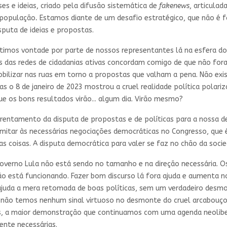
ises e ideias, criado pela difusão sistemática de
fakenews
, articulad
 população
.
Estamos diante de um desafio estratégico, que não é 
sputa de ideias e propostas.
ntimos vontade por parte de nossos representantes lá na esfera do
os das redes de cidadanias ativas concordam comigo de que não for
mobilizar nas ruas em torno a propostas que valham a pena. Não exi
Mas o 8 de janeiro de 2023 mostrou a cruel realidade política polar
que os bons resultados virão... algum dia. Virão mesmo?
enfrentamento da disputa de propostas e de políticas para a nossa
imitar às necessárias negociações democráticas no Congresso, que 
s coisas. A disputa democrática para valer se faz no chão da socie
verno Lula não está sendo no tamanho e na direção necessária. Os
está funcionando. Fazer bom discurso lá fora ajuda e aumenta nos
uda a mera retomada de boas políticas, sem um verdadeiro desmon
e não temos nenhum sinal virtuoso no desmonte do cruel arcabouço 
es, a maior demonstração que continuamos com uma agenda neolibe
nte necessárias.