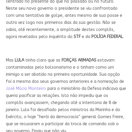
centrado no presente do que no passado ou no futuro.
Neste seu novo governo o presidente se viu confrontado
com uma tentativa de golpe, antes mesmo de sua posse e
outra vez logo nos primeiros dias da sua gestão. Não se
sabia, até recentemente, a amplitude destes complôs,
agora revelados pelo inquérito do
STF
e da
POLÍCIA
FEDERAL
.
Mas
LULA
tinha claro que as
FORÇAS
ARMADAS
estavam
contaminadas pelo bolsonarismo e o tinham como um
inimigo a ser abatido na primeira oportunidade. Sua opção
foi a mesma dos seus governos anteriores e a nomeação de
José Múcio Monteiro
para o ministério da Defesa indicava que
queria pacificar as relações. Isto não impediu que os
complôs avançassem, chegando até a intentona de 8 de
janeiro. Lula foi desafiado pelos ministros da Marinha e do
Exército, o hoje “herói da democracia” general Gomes Freire,
que se recusaram a participar da troca de comando sob o
seu governo. Fingiu que não viu.