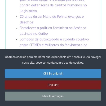
contra defensoras de direitos humanos no
Legislativo
20 anos da Lei Maria da Penha: avanços e
desafios
Fortalecer a política feminista na América
Latina e no Caribe
Jornadas de autocuidado e cuidado coletivo
entre CFEMEA e Mulheres do Movimento de
Trabalhadoras e Trabalhadores Rurais Sem
Terra (MST) do Distrito Federal e Entorno
Usamos cookies para melhorar sua experiência em nosso site. Ao navegar
neste site, você concorda com o uso de cookies.
OK! Eu entendi.
Recusar
Mais Informação