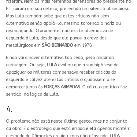
fizeram. Nem os mais ferrenhos defensores do presidente no
PT saíram em sua defesa, preferindo um silêncio obsequioso.
Mas Lula também sabe que estes críticos não têm
alternativa senão apoiá-lo, mesmo torcendo o nariz ou
resmungando. Claramente, não existe alternativa de
esquerda à Lula, desde que ele puxou a greve dos
metalúrgicos em
SÃO
BERNARDO
em 1978.
E não vai a haver alternativa tão cedo, pelo andar da
carruagem. Ou seja,
LULA
avaliou que a sua hipótese de
apaziguar os militares compensava receber críticas da
esquerda e talvez até estas críticas o ajudassem a se
demarcar junto às
FORÇAS
ARMADAS
. O cálculo político faz
sentido, na lógica de Lula.
4.
O problema não está neste último gesto, mas no conjunto
da obra. É a estratégia que está errada e ela apenas mantém
a espada de Dâmocles erguida, mas não afastada.
LULA