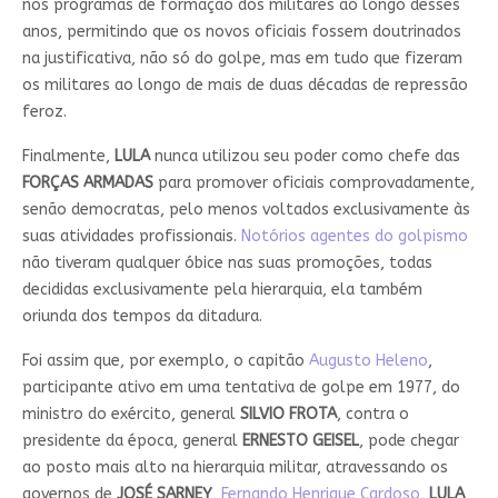
nos programas de formação dos militares ao longo desses
anos, permitindo que os novos oficiais fossem doutrinados
na justificativa, não só do golpe, mas em tudo que fizeram
os militares ao longo de mais de duas décadas de repressão
feroz.
Finalmente,
LULA
nunca utilizou seu poder como chefe das
FORÇAS
ARMADAS
para promover oficiais comprovadamente,
senão democratas, pelo menos voltados exclusivamente às
suas atividades profissionais.
Notórios agentes do golpismo
não tiveram qualquer óbice nas suas promoções, todas
decididas exclusivamente pela hierarquia, ela também
oriunda dos tempos da ditadura.
Foi assim que, por exemplo, o capitão
Augusto Heleno
,
participante ativo em uma tentativa de golpe em 1977, do
ministro do exército, general
SILVIO
FROTA
, contra o
presidente da época, general
ERNESTO
GEISEL
, pode chegar
ao posto mais alto na hierarquia militar, atravessando os
governos de
JOSÉ SARNEY
,
Fernando Henrique Cardoso
,
LULA