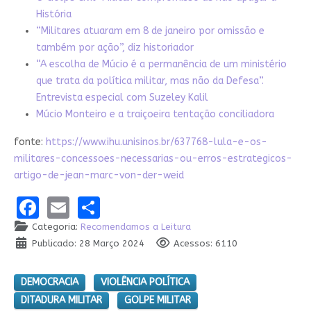
História
“Militares atuaram em 8 de janeiro por omissão e
também por ação”, diz historiador
“A escolha de Múcio é a permanência de um ministério
que trata da política militar, mas não da Defesa”.
Entrevista especial com Suzeley Kalil
Múcio Monteiro e a traiçoeira tentação conciliadora
fonte:
https://www.ihu.unisinos.br/637768-lula-e-os-
militares-concessoes-necessarias-ou-erros-estrategicos-
artigo-de-jean-marc-von-der-weid
Facebook
Email
Share
Categoria:
Recomendamos a Leitura
Publicado: 28 Março 2024
Acessos: 6110
DEMOCRACIA
VIOLÊNCIA POLÍTICA
DITADURA MILITAR
GOLPE MILITAR