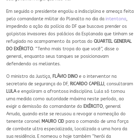
Em seguida o presidente engoliu a indisciplina e ameaça feita
pelo comandante militar do Planalto no dia da
intentona
,
impedindo a ação da polícia do DF que buscava prender os
golpistas invasores dos palácios da Esplanada que tinham se
refugiado no acampamento às portas do
QUARTEL GENERAL
DO EXÉRCITO
. “Tenho mais tropa do que você”, disse o
general, enquanto seus tanques se posicionavam
defendendo os meliantes.
O ministro da Justiça,
FLÁVIO
DINO
e o interventor na
secretaria de segurança do DF,
RICARDO
CAPELLI
, consultaram
LULA
e engoliram a afrontosa indisciplina. Lula só tomou
uma medida como autoridade máxima neste período, ao
exigir a demissão do comandante do
EXÉRCITO
, general
Arruda, quando este se recusou a revogar a nomeação do
tenente coronel
MAURO CID
para o comando de uma força
de combate ultra especializada, localizada a uma hora da
sua residência. E nomeou o hoje também “herói da