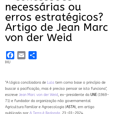
necessárias ou
erros estratégicos?
Artigo de Jean Marc
von der Weid
Facebook
Email
Share
IHU
"A lógica conciliadora de
Lula
tem como base o princípio de
buscar a pacificação, mas é preciso pensar se isto funciona",
escreve
Jean Marc von der Weid
, ex-presidente da
UNE
(1969-
71) e fundador da organização não governamental
Agricultura Familiar e Agroecologia (
ASTA
), em artigo
publicado por
A Terra é Redonda
, 23-03-2024.