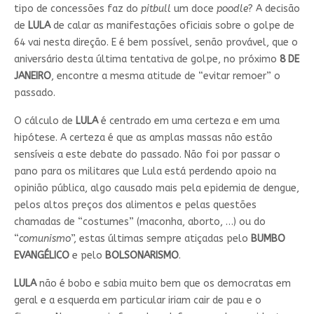
tipo de concessões faz do
pitbull
um doce
poodle
? A decisão
de
LULA
de calar as manifestações oficiais sobre o golpe de
64 vai nesta direção. E é bem possível, senão provável, que o
aniversário desta última tentativa de golpe, no próximo
8 DE
JANEIRO
, encontre a mesma atitude de “evitar remoer” o
passado.
O cálculo de
LULA
é centrado em uma certeza e em uma
hipótese. A certeza é que as amplas massas não estão
sensíveis a este debate do passado. Não foi por passar o
pano para os militares que Lula está perdendo apoio na
opinião pública, algo causado mais pela epidemia de dengue,
pelos altos preços dos alimentos e pelas questões
chamadas de “costumes” (maconha, aborto, …) ou do
“
comunismo
”, estas últimas sempre atiçadas pelo
BUMBO
EVANGÉLICO
e pelo
BOLSONARISMO
.
LULA
não é bobo e sabia muito bem que os democratas em
geral e a esquerda em particular iriam cair de pau e o