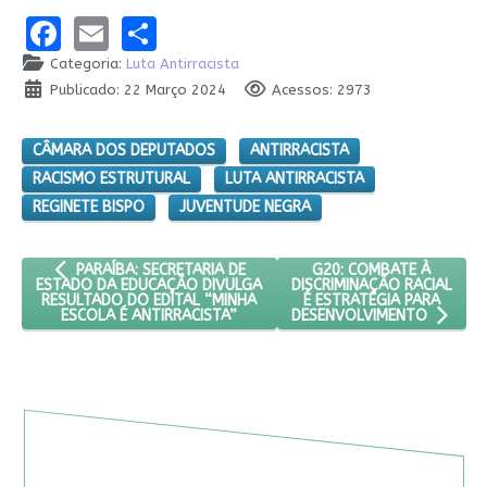
Facebook
Email
Share
Categoria:
Luta Antirracista
Publicado: 22 Março 2024
Acessos: 2973
CÂMARA DOS DEPUTADOS
ANTIRRACISTA
RACISMO ESTRUTURAL
LUTA ANTIRRACISTA
REGINETE BISPO
JUVENTUDE NEGRA
ARTIGO ANTERIOR: PARAÍBA: SECRETARIA DE ESTADO DA EDUC
PRÓXIMO ARTIGO: G20: 
G20: COMBATE À
PARAÍBA: SECRETARIA DE
DISCRIMINAÇÃO RACIAL
ESTADO DA EDUCAÇÃO DIVULGA
É ESTRATÉGIA PARA
RESULTADO DO EDITAL “MINHA
ESCOLA É ANTIRRACISTA”
DESENVOLVIMENTO