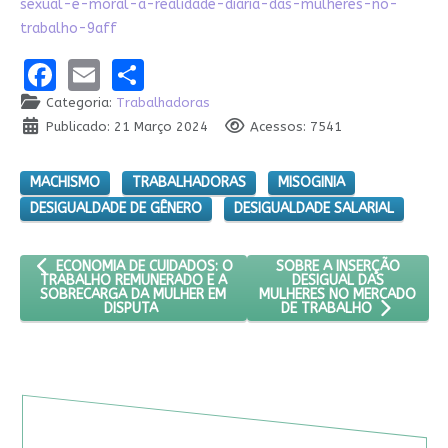
sexual-e-moral-a-realidade-diaria-das-mulheres-no-
trabalho-9aff
Facebook
Email
Share
Categoria:
Trabalhadoras
Publicado: 21 Março 2024
Acessos: 7541
MACHISMO
TRABALHADORAS
MISOGINIA
DESIGUALDADE DE GÊNERO
DESIGUALDADE SALARIAL
ARTIGO ANTERIOR: ECONOMIA DE CUIDADOS: O TRABALHO REM
PRÓXIMO ARTIGO: SOBRE 
SOBRE A INSERÇÃO
ECONOMIA DE CUIDADOS: O
DESIGUAL DAS
TRABALHO REMUNERADO E A
MULHERES NO MERCADO
SOBRECARGA DA MULHER EM
DISPUTA
DE TRABALHO