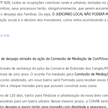
F 828, todas as ocupações coletivas rurais e urbanas, iniciadas no
famílias, seus processos terão, obrigatoriamente, que serem encam
 o despejo das famílias. Ou seja,
O JUDICIÁRIO LOCAL NÃO PODERÁ M
ação social e o destino dos moradores, como vinha acontecendo a pa
e link.
a de despejo através da ação da
Comissão de Mediação de Conflitos 
ravés de sentença do juízo da Comarca de Eldorado dos Carajás/PA
 mais de oito anos. O acordo foi mediado pela
Comissão de Mediaçã
 acordo celebrado, um novo bairro será formado para receber essas
x40m e cheque moradia para que possam construir suas casas.
de 120 dias, tanto para finalizar a urbanização da nova área como
ecessárias para um bairro urbano. Nesse mesmo prazo, a COHAB terá 
pelo despejo e agora terão uma moradia com
dignidade e segurança.