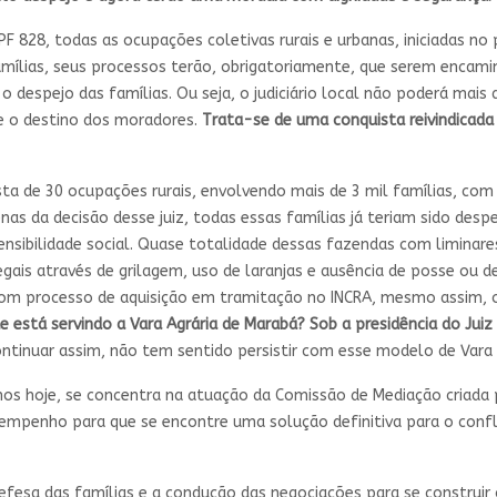
F 828, todas as ocupações coletivas rurais e urbanas, iniciadas no
famílias, seus processos terão, obrigatoriamente, que serem encam
o despejo das famílias. Ou seja, o judiciário local não poderá mais a
 e o destino dos moradores.
Trata-se de uma conquista reivindicad
sta de 30 ocupações rurais, envolvendo mais de 3 mil famílias, com
as da decisão desse juiz, todas essas famílias já teriam sido despe
nsibilidade social. Quase totalidade dessas fazendas com liminare
legais através de grilagem, uso de laranjas e ausência de posse ou
com processo de aquisição em tramitação no INCRA, mesmo assim, o j
ue está
servindo a Vara Agrária de Marabá? Sob a presidência do Jui
ntinuar assim, não tem sentido persistir com esse modelo de Vara e
os hoje, se concentra na atuação da Comissão de Mediação criada p
empenho para que se encontre uma solução definitiva para o confl
fesa das famílias e a condução das negociações para se construir o