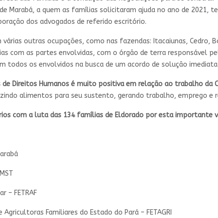
T de Marabá, a quem as famílias solicitaram ajuda no ano de 2021,
aboração dos advogados de referido escritório.
m várias outras ocupações, como nas fazendas: Itacaiunas, Cedro, 
ias com as partes envolvidas, com o órgão de terra responsável pe
om todos os envolvidos na busca de um acordo de solução imediata 
s de Direitos Humanos é
muito positiva em relação ao trabalho da
zindo alimentos para seu sustento, gerando trabalho, emprego e r
rios com a luta das 134
famílias de Eldorado por esta importante vi
Marabá
 MST
iar – FETRAF
e Agricultoras Familiares do Estado do Pará – FETAGRI