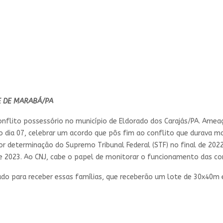
E DE MARABÁ/PA
onflito possessório no município de Eldorado dos Carajás/PA. Amea
 dia 07, celebrar um acordo que pôs fim ao conflito que durava ma
por determinação do Supremo Tribunal Federal (STF) no final de 20
de 2023. Ao CNJ, cabe o papel de monitorar o funcionamento das com
ado para receber essas famílias, que receberão um lote de 30x40m