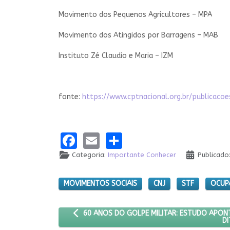
Movimento dos Pequenos Agricultores – MPA
Movimento dos Atingidos por Barragens – MAB
Instituto Zé Claudio e Maria – IZM
fonte:
https://www.cptnacional.org.br/publicaco
Facebook
Email
Share
Categoria:
Importante Conhecer
Publicado
MOVIMENTOS SOCIAIS
CNJ
STF
OCUP
ARTIGO ANTERIOR: 60 ANOS DO GOLPE MILITA
60 ANOS DO GOLPE MILITAR: ESTUDO APO
D