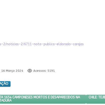
es-2/noticias-2/6711-nota-publica-eldorado-carajas
: 16 Março 2024
Acessos: 5191
AÇÃO
R: ESTUDO APONTA 1654 CAMPONESES MORTOS E DESAPARECIDOS NA
PRÓXIMO A
CHILE: TE
NTA 1654 CAMPONESES MORTOS E DESAPARECIDOS NA
ITADURA