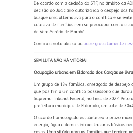
De acordo com a decisão do STF, no âmbito da ADP
decisão do Judiciário autorizando o despejo das 
busque uma alternativa para o conflito e se evite
coletivo de famílias sem se preocupar com a situ
da Vara Agrária de Marabá.
Confira a nota abaixo ou
baixe gratuitamente nest
SEM LUTA NÃO HÁ VITÓRIA!
Ocupação urbana em Eldorado dos Carajás se livr
Um grupo de 134 famílias, ameaçado de despejo at
que pôs fim a um conflito possessório que durou
Supremo Tribunal Federal, no final de 2022. Pelo
prefeitura municipal de Eldorado, um lote de 30
O acordo homologado estabeleceu o prazo máximo 
energia, água e demais infraestruturas básicas n
casas.
Uma
vitória para as famílias que temiam 