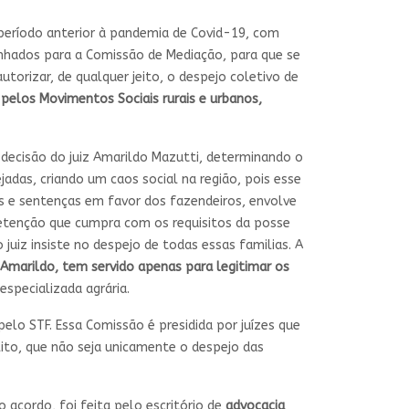
 período anterior à pandemia de Covid-19, com
inhados para a Comissão de Mediação, para que se
utorizar, de qualquer jeito, o despejo coletivo de
a pelos
Movimentos Sociais rurais e urbanos,
 decisão do juiz Amarildo Mazutti, determinando o
jadas, criando um caos social na região, pois esse
s e sentenças em favor dos fazendeiros, envolve
 detenção que cumpra com os requisitos da posse
uiz insiste no despejo de todas essas familias. A
z Amarildo, tem servido
apenas para legitimar os
specializada agrária.
elo STF. Essa Comissão é presidida por juízes que
ito, que não seja unicamente o despejo das
 acordo, foi feita pelo escritório de
advocacia