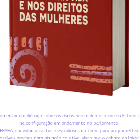
omentar um diálogo sobre os riscos para a democracia e o Estado 
na configuração em andamento no parlamento,
FEMEA, convidou ativistas e estudiosas do tema para propor refle
ossíveis brechas para atuação coletiva, visto que o debate da laici