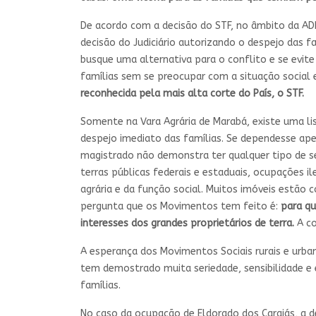
De acordo com a decisão do STF, no âmbito da ADP
decisão do Judiciário autorizando o despejo das 
busque uma alternativa para o conflito e se evite 
famílias sem se preocupar com a situação social
reconhecida pela mais alta corte do País, o STF.
Somente na Vara Agrária de Marabá, existe uma li
despejo imediato das famílias. Se dependesse apen
magistrado não demonstra ter qualquer tipo de se
terras públicas federais e estaduais, ocupações i
agrária e da função social. Muitos imóveis estão 
pergunta que os Movimentos tem feito é:
para q
interesses dos grandes proprietários de terra.
A co
A esperança dos Movimentos Sociais rurais e urban
tem demostrado muita seriedade, sensibilidade e 
famílias.
No caso da ocupação de Eldorado dos Carajás, a de