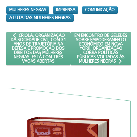
MULHERES NEGRAS
IMPRENSA
COMUNICAÇÃO
A LUTA DAS MULHERES NEGRAS
ARTIGO ANTERIOR: CRIOLA, ORGANIZAÇÃO DA SOCIEDADE CIVI
PRÓXIMO ARTIGO: EM ENCONTR
EM ENCONTRO DE GELEDÉS
CRIOLA, ORGANIZAÇÃO
SOBRE EMPODERAMENTO
DA SOCIEDADE CIVIL COM 31
ECONÔMICO EM NOVA
ANOS DE TRAJETÓRIA NA
YORK, ORGANIZAÇÃO
DEFESA E PROMOÇÃO DOS
COBRA POLÍTICAS
DIREITOS DAS MULHERES
PÚBLICAS VOLTADAS ÀS
NEGRAS, ESTÁ COM TRÊS
VAGAS ABERTAS
MULHERES NEGRAS