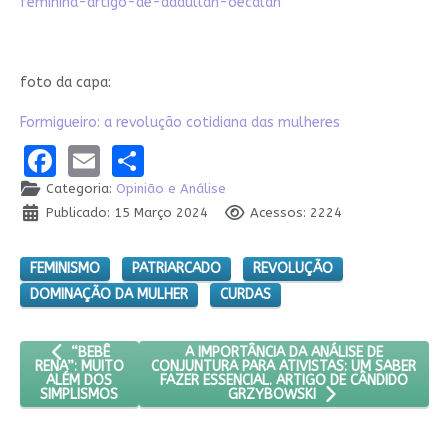
feminina-artigo-de-addullah-oecalan
foto da capa:
Formigueiro: a revolução cotidiana das mulheres
Facebook
Email
Share
Categoria:
Opinião e Análise
Publicado: 15 Março 2024
Acessos: 2224
FEMINISMO
PATRIARCADO
REVOLUÇÃO
DOMINAÇÃO DA MULHER
CURDAS
ARTIGO ANTERIOR: “BEBÊ RENA”: MUITO ALÉM DOS SIMPLISM
PRÓXIMO ARTIGO: A IMPORTÂNCIA DA AN
A IMPORTÂNCIA DA ANÁLISE DE
“BEBÊ
CONJUNTURA PARA ATIVISTAS: UM SABER
RENA”: MUITO
FAZER ESSENCIAL. ARTIGO DE CÂNDIDO
ALÉM DOS
SIMPLISMOS
GRZYBOWSKI