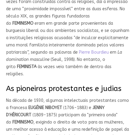
vezes foram construídas contra as religiões, daí a impressão
de uma “proximidade impossível” entre as duas esferas. No
século XIX, as grandes figuras fundadoras
do
FEMINISMO
eram em grande parte provenientes da
burguesia liberal ou dos ambientes socialistas, e se opunham
a instituições religiosas acusadas "de inculcar explicitamente
uma moral familista inteiramente dominada pelos valores
patriarcais”, segundo as palavras de
Pierre Bourdieu
em
La
domination masculine
(Seuil, 1998). No entanto, o
grito
FEMINISTA
às vezes veio também de dentro das
religiões.
As pioneiras protestantes e judias
Na década de 1930, algumas intelectuais protestantes como
a francesa
EUGÉNIE NIBOYET
(1706-1883) e
JENNY
D
'
HÉRICOURT
(1809-1875) participam da "primeira onda"
do
FEMINISMO
, exigindo o direito de voto para as mulheres,
um melhor acesso à educação e uma redefinição de papel da