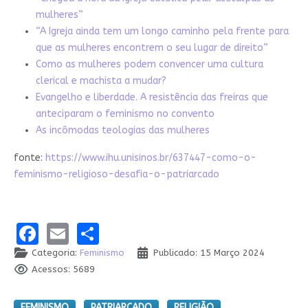
mulheres”
“A Igreja ainda tem um longo caminho pela frente para
que as mulheres encontrem o seu lugar de direito”
Como as mulheres podem convencer uma cultura
clerical e machista a mudar?
Evangelho e liberdade. A resistência das freiras que
anteciparam o feminismo no convento
As incômodas teologias das mulheres
fonte:
https://www.ihu.unisinos.br/637447-como-o-
feminismo-religioso-desafia-o-patriarcado
Facebook
Email
Share
Categoria:
Feminismo
Publicado: 15 Março 2024
Acessos: 5689
FEMINISMO
PATRIARCADO
RELIGIÃO