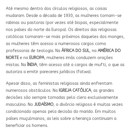
Até mesmo dentro dos círculos religiosos, as coisas
mudaram. Desde a década de 1930, as mulheres tornam-se
rabinas ou pastoras (por vezes até bispas, especialmente
nos países do norte da Europa). Os direitos das religiosas
católicas tornaram-se mais próximos daqueles dos monges,
as mulheres têm acesso a numerosos cargos como
professoras de teologia. Na
ÁFRICA DO SUL
, na
AMÉRICA DO
NORTE
e na
EUROPA
, mulheres imãs conduzem orações
mistas. Na
ÍNDIA
, têm acesso até a cargos de mufti, o que as
autoriza a emitir pareceres jurídicos (fatwa).
Apesar disso, as feministas religiosas ainda enfrentam
numerosos obstáculos. Na
IGREJA CATÓLICA
, as grandes
decisões são sempre tomadas pelo clero exclusivamente
masculino. No
JUDAÍSMO
, o divórcio religioso é muitas vezes
condicionado apenas pela decisão do marido. Em muitos
países muçulmanos, as leis sobre a herança continuam a
beneficiar os homens.