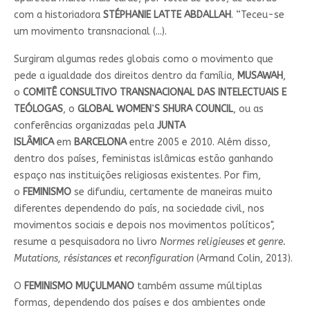
com a historiadora
STÉPHANIE LATTE ABDALLAH
. “Teceu-se
um movimento transnacional (...).
Surgiram algumas redes globais como o movimento que
pede a igualdade dos direitos dentro da família,
MUSAWAH
,
o
COMITÊ CONSULTIVO TRANSNACIONAL DAS INTELECTUAIS E
TEÓLOGAS
, o
GLOBAL WOMEN
’
S SHURA COUNCIL
, ou as
conferências organizadas pela
JUNTA
ISLÂMICA
em
BARCELONA
entre 2005 e 2010. Além disso,
dentro dos países, feministas islâmicas estão ganhando
espaço nas instituições religiosas existentes. Por fim,
o
FEMINISMO
se difundiu, certamente de maneiras muito
diferentes dependendo do país, na sociedade civil, nos
movimentos sociais e depois nos movimentos políticos",
resume a pesquisadora no livro
Normes religieuses et genre.
Mutations, résistances et reconfiguration
(Armand Colin, 2013).
O
FEMINISMO MUÇULMANO
também assume múltiplas
formas, dependendo dos países e dos ambientes onde