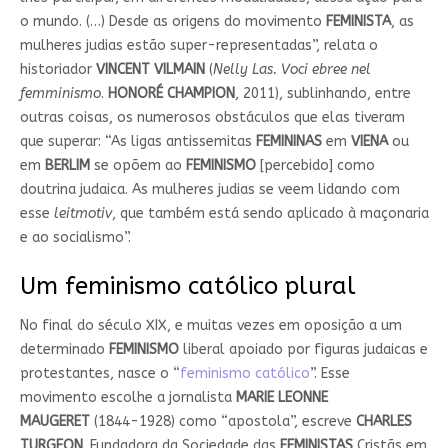
o mundo. (…) Desde as origens do movimento
FEMINISTA
, as
mulheres judias estão super-representadas”, relata o
historiador
VINCENT VILMAIN
(
Nelly Las. Voci ebree nel
femminismo
.
HONORÉ CHAMPION
, 2011), sublinhando, entre
outras coisas, os numerosos obstáculos que elas tiveram
que superar: “As ligas antissemitas
FEMININAS
em
VIENA
ou
em
BERLIM
se opõem ao
FEMINISMO
[percebido] como
doutrina judaica. As mulheres judias se veem lidando com
esse
leitmotiv
, que também está sendo aplicado à maçonaria
e ao socialismo”.
Um feminismo católico plural
No final do século XIX, e muitas vezes em oposição a um
determinado
FEMINISMO
liberal apoiado por figuras judaicas e
protestantes, nasce o “
feminismo católico
”. Esse
movimento escolhe a jornalista
MARIE LEONNE
MAUGERET
(1844-1928) como “apostola”, escreve
CHARLES
TURGEON
. Fundadora da Sociedade das
FEMINISTAS
Cristãs em