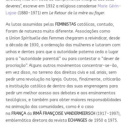
deveres", escreve em 1932 a religiosa canadense
Marie Gérin-
Lajoie
(1880-1971) em
Le Retour de la mère au foyer
.
As lutas assumidas pelas
FEMINISTAS
católicas, contudo,
foram de natureza muito diferente. Associações como
a
Union Spirituelle des Femmes
chegaram a reivindicar, desde
a década de 1930, a ordenação das mulheres e lutaram com
unhas e dentes para que a autoridade paterna ceda o lugar
para a “autoridade parental” ou para contestar o “dever de
procriação”. Alguns outros movimentos concentrar-se-ão,
em vez disso, no terreno dos direitos civis e sal ariais, sem
pedir uma revolução na Igreja. Outros, finalmente, criticarão
a instituição católica de dentro das suas engrenagens para
pedir um melhor acesso aos debates e aos ensinamentos
teológicos, e também para obter maiores responsabilidades
na animação das comunidades, como é o caso
na
FRANÇA
da
IRMÃ FRANÇOISE VANDERMEERSCH
(1917-1997),
emblemática diretora da revista
ECHANGES
de 1950 a 1975.