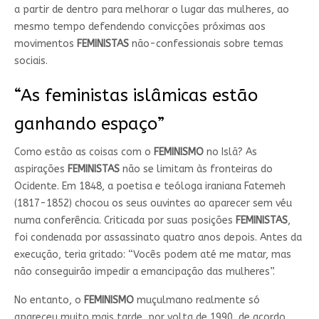
a partir de dentro para melhorar o lugar das mulheres, ao
mesmo tempo defendendo convicções próximas aos
movimentos
FEMINISTAS
não-confessionais sobre temas
sociais.
“As feministas islâmicas estão
ganhando espaço”
Como estão as coisas com o
FEMINISMO
no Islã? As
aspirações
FEMINISTAS
não se limitam às fronteiras do
Ocidente. Em 1848, a poetisa e teóloga iraniana Fatemeh
(1817-1852) chocou os seus ouvintes ao aparecer sem véu
numa conferência. Criticada por suas posições
FEMINISTAS
,
foi condenada por assassinato quatro anos depois. Antes da
execução, teria gritado: “Vocês podem até me matar, mas
não conseguirão impedir a emancipação das mulheres”.
No entanto, o
FEMINISMO
muçulmano realmente só
apareceu muito mais tarde, por volta de 1990, de acordo