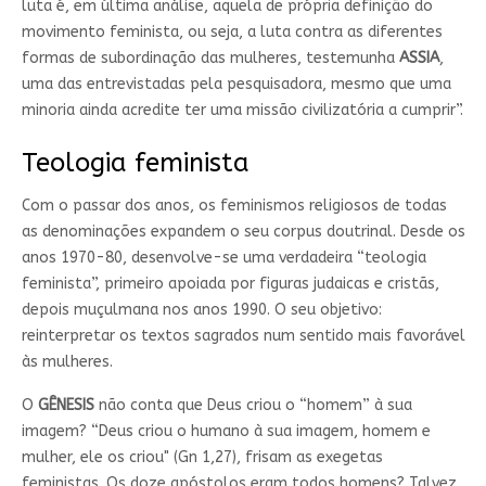
luta é, em última análise, aquela de própria definição do
movimento feminista, ou seja, a luta contra as diferentes
formas de subordinação das mulheres, testemunha
ASSIA
,
uma das entrevistadas pela pesquisadora, mesmo que uma
minoria ainda acredite ter uma missão civilizatória a cumprir”.
Teologia feminista
Com o passar dos anos, os feminismos religiosos de todas
as denominações expandem o seu corpus doutrinal. Desde os
anos 1970-80, desenvolve-se uma verdadeira “teologia
feminista”, primeiro apoiada por figuras judaicas e cristãs,
depois muçulmana nos anos 1990. O seu objetivo:
reinterpretar os textos sagrados num sentido mais favorável
às mulheres.
O
GÊNESIS
não conta que Deus criou o “homem” à sua
imagem? “Deus criou o humano à sua imagem, homem e
mulher, ele os criou" (Gn 1,27), frisam as exegetas
feministas. Os doze apóstolos eram todos homens? Talvez,