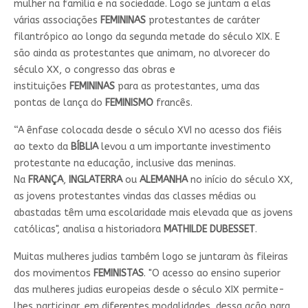
mulher na família e na sociedade. Logo se juntam a elas
várias associações
FEMININAS
protestantes de caráter
filantrópico ao longo da segunda metade do século XIX. E
são ainda as protestantes que animam, no alvorecer do
século XX, o congresso das obras e
instituições
FEMININAS
para as protestantes, uma das
pontas de lança do
FEMINISMO
francês.
“A ênfase colocada desde o século XVI no acesso dos fiéis
ao texto da
BÍBLIA
levou a um importante investimento
protestante na educação, inclusive das meninas.
Na
FRANÇA
,
INGLATERRA
ou
ALEMANHA
no início do século XX,
as jovens protestantes vindas das classes médias ou
abastadas têm uma escolaridade mais elevada que as jovens
católicas", analisa a historiadora
MATHILDE DUBESSET
.
Muitas mulheres judias também logo se juntaram às fileiras
dos movimentos
FEMINISTAS
. "O acesso ao ensino superior
das mulheres judias europeias desde o século XIX permite-
lhes participar, em diferentes modalidades, dessa ação para