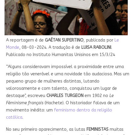
A reportagem é de
GAÉTAN SUPERTINO
, publicada por
Le
Monde
, 08-03-2024. A tradução é de
LUISA RABOLINI
.
Publicado no Instituto Humanitas Unisinos em 15/3/24
“Alguns consideravam impossível a proximidade entre uma
religião tão venerável e uma novidade tão audaciosa. Mas um
pequeno grupo de mulheres distintas, lutando
valorosamente e com talento, conquistou um lugar de
destaque", escreveu
CHARLES TURGEON
em 1902 no
Le
Féminisme français
(Hachete). O historiador falava de um
movimento inédito: um
feminismo dentro da religião
católica
.
No seu primeiro aparecimento, as lutas
FEMINISTAS
muitas