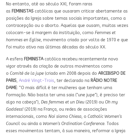
No entanto, até ao século XXI, foram raras
as
FEMINISTAS
católicas que ousaram criticar abertamente as
posições da Igreja sobre temas sociais importantes, como a
contracepção ou o aborto. Aquelas que ousam, muitas vezes
colocam-se à margem da instituição, como
Femmes et
hommes en Eglise
, movimento criado por volta de 1970 e que
foi muito ativo nas últimas décadas do século XX.
A esfera
FEMINISTA
católica recebeu recentemente novo
vigor através da criação de outros movimentos como
o
Comité de la jupe
(criado em 2008 depois do
ARCEBISPO DE
PARIS
,
André Vingt-Trois
, ter declarado na
RÁDIO NOTRE
DAME
: “O mais difícil é ter mulheres que tenham uma
formação. Não basta ter uma saia ("une jupe"), é preciso ter
algo na cabeça"),
Des femmes et un Dieu
(2019) ou
Oh my
Goddess!
(2019) na França, ou redes de associações
internacionais, como
Noi siamo Chiesa
, o
Catholic Women’s
Council
ou ainda a
Women’s Ordination Conference
. Todos
esses movimentos tentam, à sua maneira, reformar a Igreja