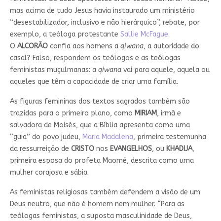
mas acima de tudo Jesus havia instaurado um ministério
“desestabilizador, inclusivo e não hierárquico”, rebate, por
exemplo, a teóloga protestante
Sallie McFague
.
O
ALCORÃO
confia aos homens a
qiwana
, a autoridade do
casal? Falso, respondem os teólogos e as teólogas
feministas muçulmanas: a
qiwana
vai para aquele, aquela ou
aqueles que têm a capacidade de criar uma família.
As figuras femininas dos textos sagrados também são
trazidas para o primeiro plano, como
MIRIAM
, irmã e
salvadora de Moisés, que a Bíblia apresenta como uma
“guia” do povo judeu,
Maria Madalena
, primeira testemunha
da ressurreição de
CRISTO
nos
EVANGELHOS
, ou
KHADIJA
,
primeira esposa do profeta Maomé, descrita como uma
mulher corajosa e sábia.
As feministas religiosas também defendem a visão de um
Deus neutro, que não é homem nem mulher. “Para as
teólogas feministas, a suposta masculinidade de Deus,