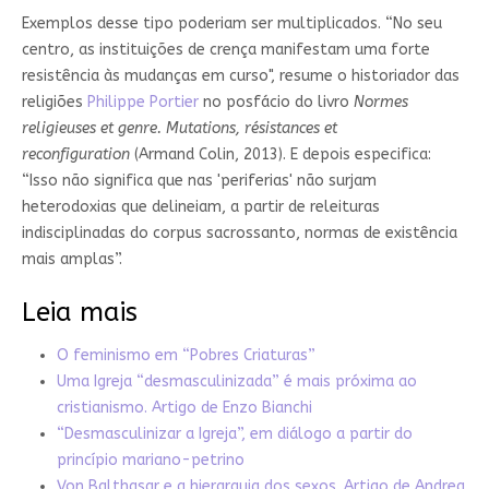
Exemplos desse tipo poderiam ser multiplicados. “No seu
centro, as instituições de crença manifestam uma forte
resistência às mudanças em curso", resume o historiador das
religiões
Philippe Portier
no posfácio do livro
Normes
religieuses et genre. Mutations, résistances et
reconfiguration
(Armand Colin, 2013). E depois especifica:
“Isso não significa que nas 'periferias' não surjam
heterodoxias que delineiam, a partir de releituras
indisciplinadas do corpus sacrossanto, normas de existência
mais amplas”.
Leia mais
O feminismo em “Pobres Criaturas”
Uma Igreja “desmasculinizada” é mais próxima ao
cristianismo. Artigo de Enzo Bianchi
“Desmasculinizar a Igreja”, em diálogo a partir do
princípio mariano-petrino
Von Balthasar e a hierarquia dos sexos. Artigo de Andrea