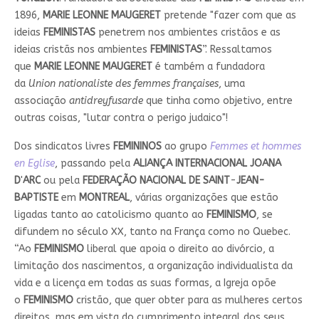
1896,
MARIE LEONNE MAUGERET
pretende "fazer com que as
ideias
FEMINISTAS
penetrem nos ambientes cristãos e as
ideias cristãs nos ambientes
FEMINISTAS
”. Ressaltamos
que
MARIE LEONNE MAUGERET
é também a fundadora
da
Union nationaliste des femmes françaises
, uma
associação
antidreyfusarde
que tinha como objetivo, entre
outras coisas, "lutar contra o perigo judaico"!
Dos sindicatos livres
FEMININOS
ao grupo
Femmes et hommes
en Eglise
, passando pela
ALIANÇA INTERNACIONAL JOANA
D
'
ARC
ou pela
FEDERAÇÃO NACIONAL DE SAINT
-
JEAN-
BAPTISTE
em
MONTREAL
, várias organizações que estão
ligadas tanto ao catolicismo quanto ao
FEMINISMO
, se
difundem no século XX, tanto na França como no Quebec.
“Ao
FEMINISMO
liberal que apoia o direito ao divórcio, a
limitação dos nascimentos, a organização individualista da
vida e a licença em todas as suas formas, a Igreja opõe
o
FEMINISMO
cristão, que quer obter para as mulheres certos
direitos, mas em vista do cumprimento integral dos seus