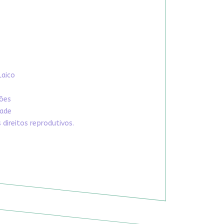
Laico
xões
dade
direitos reprodutivos.