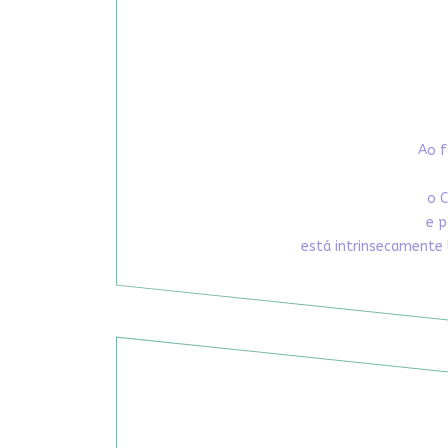
Ao f
o C
e p
está intrinsecamente 