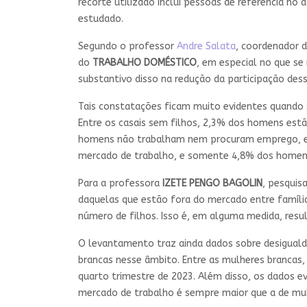
recorte utilizado inclui pessoas de referência no
estudado.
Segundo o professor
Andre Salata
, coordenador 
do
TRABALHO DOMÉSTICO
, em especial no que se
substantivo disso na redução da participação des
Tais constatações ficam muito evidentes quando
Entre os casais sem filhos, 2,3% dos homens est
homens não trabalham nem procuram emprego, e 1
mercado de trabalho, e somente 4,8% dos homen
Para a professora
IZETE PENGO BAGOLIN
, pesquis
daquelas que estão fora do mercado entre famíli
número de filhos. Isso é, em alguma medida, resul
O levantamento traz ainda dados sobre desiguald
brancas nesse âmbito. Entre as mulheres brancas
quarto trimestre de 2023. Além disso, os dados e
mercado de trabalho é sempre maior que a de mul