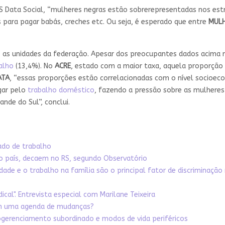
S Data Social, “mulheres negras estão sobrerepresentadas nos estr
para pagar babás, creches etc. Ou seja, é esperado que entre
MULH
 as unidades da federação. Apesar dos preocupantes dados acima
alho
(13,4%). No
ACRE
, estado com a maior taxa, aquela proporção
ATA
, “essas proporções estão correlacionadas com o nível socioec
agar pelo
trabalho doméstico
, fazendo a pressão sobre as mulhere
de do Sul”, conclui.
ado de trabalho
o país, decaem no RS, segundo Observatório
dade e o trabalho na família são o principal fator de discriminação 
al". Entrevista especial com Marilane Teixeira
gem uma agenda de mudanças?
togerenciamento subordinado e modos de vida periféricos