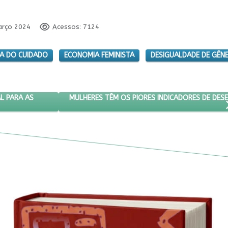
arço 2024
Acessos: 7124
A DO CUIDADO
ECONOMIA FEMINISTA
DESIGUALDADE DE GÊN
ALDADE SALARIAL PARA AS MULHERES?
PRÓXIMO ARTIGO: MULHERES TÊM OS PIORES IN
MULHERES TÊM OS PIORES INDICADORES DE DE
L PARA AS