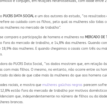
 domicílio e cônjuges, em relações heterossexuais, com idade entre 
do
PUCRS DATA SOCIAL
e um dos autores do estudo, “os resultados 
 refere ao cuidado com os filhos, pelo qual as mulheres são tidas 
sas mulheres no mercado de trabalho”.
 se compara a participação de homens e mulheres no
MERCADO DE 
ão fora do mercado de trabalho, e 14,8% das mulheres. Quando co
8,9% das mulheres. E quando chegamos a casais com três ou mais
s.
adora do PUCRS Data Social, “os dados mostram que, em relação à
as com mais filhos. O mesmo, no entanto, não ocorre entre os hom
tado da ideia de que cabe mais às mulheres do que aos homens cuida
ades raciais, e mostra que
mulheres gaúchas negras
parecem sofre
, 12,8% estão fora do mercado de trabalho por motivos domésticos.
videnciam que, independentemente no número de filhos ou da idade
heres brancas.