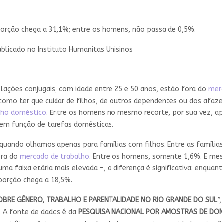
porção chega a 31,1%; entre os homens, não passa de 0,5%.
Publicado no Instituto Humanitas Unisinos
lações conjugais, com idade entre 25 e 50 anos, estão fora do
mer
 como ter que cuidar de filhos, de outros dependentes ou dos afaz
lho doméstico
. Entre os homens no mesmo recorte, por sua vez, 
em função de tarefas domésticas.
uando olhamos apenas para famílias com filhos. Entre as famílias
ora do
mercado de trabalho
. Entre os homens, somente 1,6%. E me
 uma faixa etária mais elevada –, a diferença é significativa: enq
porção chega a 18,5%.
BRE GÊNERO, TRABALHO E PARENTALIDADE NO
RIO GRANDE DO SUL
”
. A fonte de dados é da
PESQUISA NACIONAL POR AMOSTRAS DE DOM