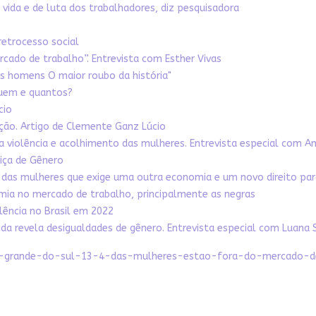
vida e de luta dos trabalhadores, diz pesquisadora
retrocesso social
ado de trabalho”. Entrevista com Esther Vivas
 homens O maior roubo da história"
quem e quantos?
cio
zação. Artigo de Clemente Ganz Lúcio
 da violência e acolhimento das mulheres. Entrevista especial com 
tiça de Gênero
 das mulheres que exige uma outra economia e um novo direito par
mia no mercado de trabalho, principalmente as negras
lência no Brasil em 2022
 revela desigualdades de gênero. Entrevista especial com Luana 
-rio-grande-do-sul-13-4-das-mulheres-estao-fora-do-mercado-