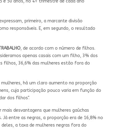
25 e 50 anos, no 4º trimestre de cada ano
expressam, primeiro, a marcante divisão
como responsáveis. E, em segundo, o resultado
TRABALHO
, de acordo com o número de filhos.
nsideramos apenas casais com um filho, 3% dos
 filhos, 36,6% das mulheres estão fora do
s mulheres, há um claro aumento na proporção
ens, cuja participação pouco varia em função do
r dos filhos".
r mais desvantagens que mulheres gaúchas
 Já entre as negras, a proporção era de 16,8% no
 deles, a taxa de mulheres negras fora do