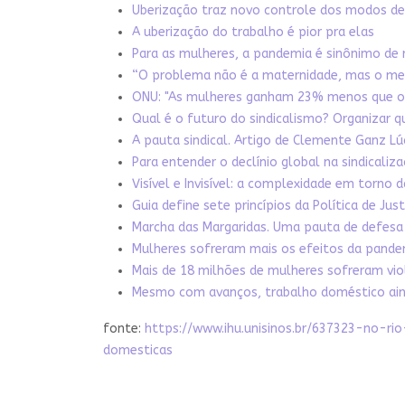
Uberização traz novo controle dos modos de 
A uberização do trabalho é pior pra elas
Para as mulheres, a pandemia é sinônimo de 
“O problema não é a maternidade, mas o merc
ONU: "As mulheres ganham 23% menos que os
Qual é o futuro do sindicalismo? Organizar 
A pauta sindical. Artigo de Clemente Ganz Lú
Para entender o declínio global na sindicali
Visível e Invisível: a complexidade em torno
Guia define sete princípios da Política de Jus
Marcha das Margaridas. Uma pauta de defesa
Mulheres sofreram mais os efeitos da pande
Mais de 18 milhões de mulheres sofreram vio
Mesmo com avanços, trabalho doméstico ainda
fonte:
https://www.ihu.unisinos.br/637323-no
domesticas