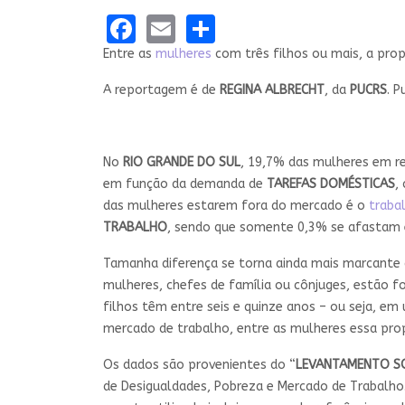
Facebook
Email
Share
Entre as
mulheres
com três filhos ou mais, a pro
A reportagem é de
REGINA ALBRECHT
, da
PUCRS
. 
No
RIO GRANDE DO SUL
, 19,7% das mulheres em re
em função da demanda de
TAREFAS DOMÉSTICAS
,
das mulheres estarem fora do mercado é o
traba
TRABALHO
, sendo que somente 0,3% se afastam 
Tamanha diferença se torna ainda mais marcante q
mulheres, chefes de família ou cônjuges, estão f
filhos têm entre seis e quinze anos – ou seja, em
mercado de trabalho, entre as mulheres essa pro
Os dados são provenientes do “
LEVANTAMENTO SO
de Desigualdades, Pobreza e Mercado de Trabalho