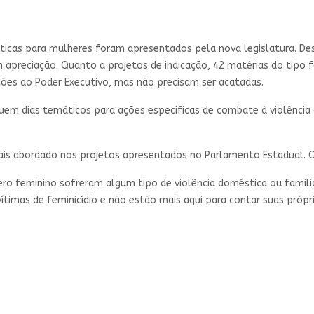
líticas para mulheres foram apresentados pela nova legislatura. D
m apreciação. Quanto a projetos de indicação, 42 matérias do tip
ações ao Poder Executivo, mas não precisam ser acatadas.
ituem dias temáticos para ações específicas de combate à violênc
 mais abordado nos projetos apresentados no Parlamento Estadual.
 feminino sofreram algum tipo de violência doméstica ou familiar, 
ítimas de feminicídio e não estão mais aqui para contar suas própria