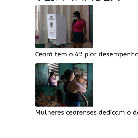
Ceará tem o 4º pior desempenho 
Mulheres cearenses dedicam o d