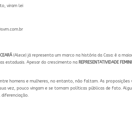
o, viram lei
@svm.com.br
 CEARÁ
(Alece) já representa um marco na história da Casa: é a ma
as estaduais. Apesar do crescimento na
REPRESENTATIVIDADE FEMIN
 entre homens e mulheres, no entanto, não faltam. As proposições 
r sua vez, pouco vingam e se tornam políticas públicas de fato. Al
 diferenciação.