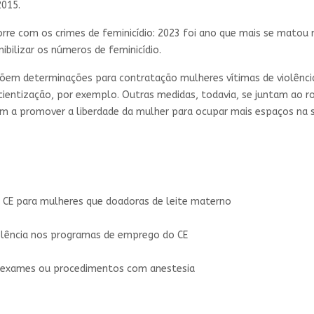
 2015.
rre com os crimes de feminicídio: 2023 foi ano que mais se matou
bilizar os números de feminicídio.
opõem determinações para contratação mulheres vítimas de violên
cientização, por exemplo. Outras medidas, todavia, se juntam ao r
m a promover a liberdade da mulher para ocupar mais espaços na 
o CE para mulheres que doadoras de leite materno
iolência nos programas de emprego do CE
 exames ou procedimentos com anestesia