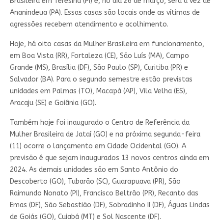
Brasileira em Teresina (PI) e, no dia 26 de março, será a vez de
Ananindeua (PA). Essas casas são locais onde as vítimas de
agressões recebem atendimento e acolhimento.
Hoje, há oito casas da Mulher Brasileira em funcionamento,
em Boa Vista (RR), Fortaleza (CE), São Luís (MA), Campo
Grande (MS), Brasília (DF), São Paulo (SP), Curitiba (PR) e
Salvador (BA). Para o segundo semestre estão previstas
unidades em Palmas (TO), Macapá (AP), Vila Velha (ES),
Aracaju (SE) e Goiânia (GO).
Também hoje foi inaugurado o Centro de Referência da
Mulher Brasileira de Jataí (GO) e na próxima segunda-feira
(11) ocorre o lançamento em Cidade Ocidental (GO). A
previsão é que sejam inaugurados 13 novos centros ainda em
2024. As demais unidades são em Santo Antônio do
Descoberto (GO), Tubarão (SC), Guarapuava (PR), São
Raimundo Nonato (PI), Francisco Beltrão (PR), Recanto das
Emas (DF), São Sebastião (DF), Sobradinho II (DF), Águas Lindas
de Goiás (GO), Cuiabá (MT) e Sol Nascente (DF).