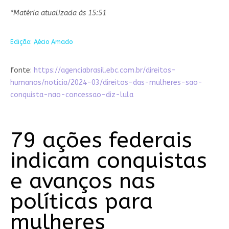
*Matéria atualizada às 15:51
Edição: Aécio Amado
fonte:
https://agenciabrasil.ebc.com.br/direitos-
humanos/noticia/2024-03/direitos-das-mulheres-sao-
conquista-nao-concessao-diz-lula
79 ações federais
indicam conquistas
e avanços nas
políticas para
mulheres