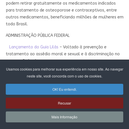
podem retirar gratuitamente os medicamentos indicados
para tratamento de osteoporose e contraceptivos, entre
outros medicamentos, beneficiando milhões de mulheres em
todo Brasil.
ADMINISTRAÇÃO PÚBLICA FEDERAL
Lançamento do Guia Lilás
– Voltado à prevenção e
tratamento ao assédio moral e sexual e à discriminação no
governo federal.
Usamos cookies para melhorar sua experiência em nosso site. Ao navegar
Portaria Nº 147/2023
– Amplia representação feminina nos
neste site, você concorda com o uso de cookies.
conselhos e comissões vinculados à Secretaria-Geral para,
no mínimo, 50% de sua composição.
OK! Eu entendi.
Portaria Nº 1.689/2023
– Com ação afirmativa de gênero
Recusar
para seleção de cargos comissionados na Secretaria do
Tesouro Nacional. Até março de 2023 a média de nomeações
Mais Informação
de mulheres nos cargos de direção era de 24%. Após a
implementação da Portaria, a média saltou para 44%.