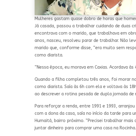
Mulheres gastam quase dobro de horas que homens
Já casada, passou a trabalhar cuidando de duas 
encontrava com o marido, que trabalhava em obras
anos, nasceu, resolveu parar de trabalhar. Não le
marido que, conforme disse, “era muito sem resp
como diarista.
“Nessa época, eu morava em Caxias. Acordava às 4
Quando a filha completou três anos, foi morar na 
como diarista. Saía às 6h com ela e voltava às 18h
ao descrever a rotina pesada de dupla jornada de
Para reforçar a renda, entre 1991 e 1993, arranjo
com a dona da casa, saía no início da tarde para 
Humaitá, bairro próximo. “Precisei trabalhar mais
juntar dinheiro para comprar uma casa na Rocinha.