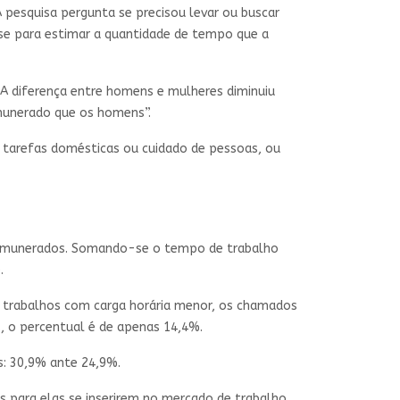
 pesquisa pergunta se precisou levar ou buscar
-se para estimar a quantidade de tempo que a
A diferença entre homens e mulheres diminuiu
munerado que os homens”.
s tarefas domésticas ou cuidado de pessoas, ou
 remunerados. Somando-se o tempo de trabalho
.
trabalhos com carga horária menor, os chamados
, o percentual é de apenas 14,4%.
s: 30,9% ante 24,9%.
 para elas se inserirem no mercado de trabalho.