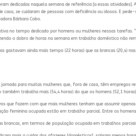
ram dedicadas naquela semana de referência [a essas atividades]. A
 de casa, se cuidaram de pessoas com deficiência ou idosos. E pede
sadora Bárbara Cobo.
ativa no tempo dedicado por homens ou mulheres nessas tarefas. “
zendo o dobro de horas na semana em trabalho doméstico não re
as gastavam ainda mais tempo (22 horas) que as brancas (20,4) na
 jornada para muitas mulheres que, fora de casa, têm empregos
 também trabalha mais (54,4 horas) do que os homens (52,1 horas)
os que fazem com que mais mulheres tenham que assumir apenas 
lação feminina ocupada estão em trabalho parcial. Entre os homens
as brancas, em termos de população ocupada em trabalhos parciai
icam mais a cuidar dos afazeres [domésticos], sobram menos horas