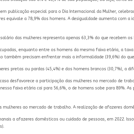
 em publicação especial para o Dia Internacional da Mulher, celeb
es equivale a 78,9% dos homens. A desigualdade aumenta com a id
, o salário das mulheres representa apenas 63,3% do que recebem o
ocupadas, enquanto entre os homens da mesma faixa etária, a taxa
do também precisam enfrentar mais a informalidade (39,6%) do qu
res pretas ou pardas (45,4%) e dos homens brancos (30,7%), a dife
m casa desfavorece a participação das mulheres no mercado de trab
nessa faixa etária cai para 56,6%, o de homens sobe para 89%. As 
as mulheres ao mercado de trabalho. A realização de afazeres dom
anais a afazeres domésticos ou cuidado de pessoas, em 2022. Iss
).