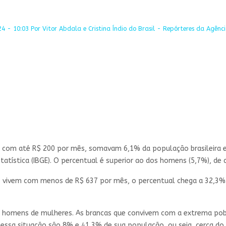
 - 10:03 Por Vitor Abdala e Cristina Índio do Brasil - Repórteres da Agência
, com até R$ 200 por mês, somavam 6,1% da população brasileira 
Estatística (IBGE). O percentual é superior ao dos homens (5,7%), de
e vivem com menos de R$ 637 por mês, o percentual chega a 32,3%.
e homens de mulheres. As brancas que convivem com a extrema po
nessa situação são 8% e 41,3% de sua população, ou seja, cerca do