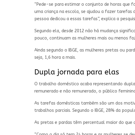
“Pede-se para estimar o conjunto de horas que fo
uma criança na escola, se ajudou a fazer tarefas
pessoa dedicou a essas tarefas”, explica a pesqui
Segundo ela, desde 2012 não há mudança signific
pouco, continuam as mulheres mais ou menos fa
Ainda segundo o IBGE, as mulheres pretas ou pard
seja, 1,6 hora a mais.
Dupla jornada para elas
O trabalho doméstico acaba representando dupla
remunerado e não remunerado, o público feminino
As tarefas domésticas também são um dos motiv
trabalhos parciais. Segundo o IBGE, 28% da popu
As pretas e pardas têm percentual maior do que 
“Como o dia só tem 24 horas e as mulheres se ded