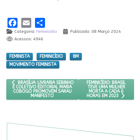
Facebook
Email
Share
Categoria:
Feminicídio
Publicado: 08 Março 2024
Acessos: 4946
FEMINISTA
FEMINICÍDIO
8M
MOVIMENTO FEMINISTA
ARTIGO ANTERIOR: BRASÍLIA: LIVRARIA SEBINHO E COLETIVO 
PRÓXIMO ARTIGO: FEMINIC
FEMINICÍDIO: BRASIL
BRASÍLIA: LIVRARIA SEBINHO
TEVE UMA MULHER
E COLETIVO EDITORIAL MARIA
MORTA A CADA 6
COBOGÓ PROMOVEM SARAU
MANIFESTO
HORAS EM 2023