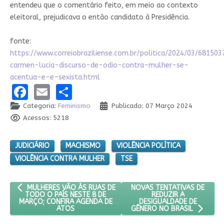
entendeu que o comentário feito, em meio ao contexto
eleitoral, prejudicava o então candidato à Presidência.
fonte:
https://www.correiobraziliense.com.br/politica/2024/03/681503
carmen-lucia-discurso-de-odio-contra-mulher-se-
acentua-e-e-sexista.html
Facebook
Email
Share
Categoria:
Feminismo
Publicado: 07 Março 2024
Acessos: 5218
JUDICIÁRIO
MACHISMO
VIOLÊNCIA POLÍTICA
VIOLÊNCIA CONTRA MULHER
TSE
ARTIGO ANTERIOR: MULHERES VÃO ÀS RUAS DE TODO O PAÍS NE
PRÓXIMO ARTIGO: NOVAS TE
NOVAS TENTATIVAS DE
MULHERES VÃO ÀS RUAS DE
REDUZIR A
TODO O PAÍS NESTE 8 DE
DESIGUALDADE DE
MARÇO; CONFIRA AGENDA DE
ATOS
GÊNERO NO BRASIL