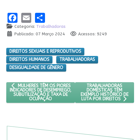
Facebook
Email
Share
Categoria:
Trabalhadoras
Publicado: 07 Março 2024
Acessos: 9249
DIREITOS SEXUAIS E REPRODUTIVOS
DIREITOS HUMANOS
TRABALHADORAS
DESIGUALDADE DE GÊNERO
ARTIGO ANTERIOR: MULHERES TÊM OS PIORES INDICADORES DE
PRÓXIMO ARTIGO: TRABAL
TRABALHADORAS
MULHERES TÊM OS PIORES
DOMÉSTICAS TÊM
INDICADORES DE DESEMPREGO,
EXEMPLO HISTÓRICO DE
SUBUTILIZAÇÃO E TAXA DE
OCUPAÇÃO
LUTA POR DIREITOS