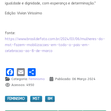
igualdade e dignidade, com esperança e determinação.”
Edição: Vivian Virissimo
fonte:
https://www.brasildefato.com.br/2024/03/06/mulheres-do-
mst-fazem-mobilizacoes-em-todo-o-pais-em-
celebracao-ao-8-de-marco
Facebook
Email
Share
Categoria:
Feminismo
Publicado: 06 Março 2024
Acessos: 4950
FEMINISMO
MST
8M