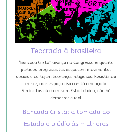
Teocracia à brasileira
“Bancada Cristã” avança no Congresso enquanto
partidos progressistas esquecem movimentos
sociais e cortejam lideranças religiosas. Resistência
cresce, mas espaço cívico está ameaçado.
Feministas alertam: sem Estado laico, não há
democracia real
Bancada Cristã: a tomada do
Estado e o ódio às mulheres