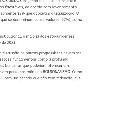
DOS UNIDOS
. Segundo pesquisa do Instituto
dos favoráveis, de acordo com levantamento
m somente 12% que apoiavam a legalização. O
es que se denominam conservadores (52%), como
nstitucional, a maioria dos estadunidenses
o de 2023.
 e discussão de pautas progressistas devem ser
 questões fundamentais como a profunda
rsas bandeiras que poderiam oferecer um
oje em parte nas mãos do
BOLSONARISMO
. Como
014, “tem um pecado que não tem redenção, que