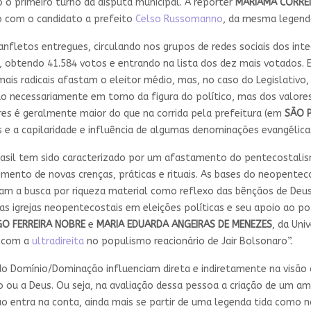
 o primeiro turno da disputa municipal. A repórter
MARIAMA CORRE
to com o candidato a prefeito
Celso Russomanno
, da mesma legend
nfletos entregues, circulando nos grupos de redes sociais dos inte
, obtendo 41.584 votos e entrando na lista dos dez mais votados. 
ais radicais afastam o eleitor médio, mas, no caso do Legislativo,
o necessariamente em torno da figura do político, mas dos valor
res é geralmente maior do que na corrida pela prefeitura (em
SÃO 
 e a capilaridade e influência de algumas denominações evangélica
asil tem sido caracterizado por um afastamento do pentecostalism
mento de novas crenças, práticas e rituais. As bases do neopentec
zam a busca por riqueza material como reflexo das bênçãos de Deus.
das igrejas neopentecostais em eleições políticas e seu apoio ao po
GO FERREIRA NOBRE
e
MARIA EDUARDA ANGEIRAS DE MENEZES
, da Uni
a com a
ultradireita
no populismo reacionário de Jair Bolsonaro”.
do Domínio/Dominação influenciam direta e indiretamente na visão do
ou a Deus. Ou seja, na avaliação dessa pessoa a criação de um a
o entra na conta, ainda mais se partir de uma legenda tida como n