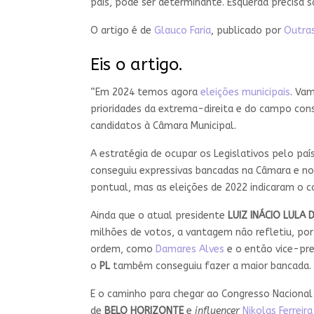
país, pode ser determinante. Esquerda precisa s
O artigo é de
Glauco Faria
, publicado por
Outras
Eis o artigo.
“Em 2024 temos agora
eleições municipais
. Vam
prioridades da extrema-direita e do campo cons
candidatos à Câmara Municipal.
A estratégia de ocupar os Legislativos pelo p
conseguiu expressivas bancadas na Câmara e 
pontual, mas as eleições de 2022 indicaram o co
Ainda que o atual presidente
LUIZ INÁCIO LULA D
milhões de votos, a vantagem não refletiu, po
ordem, como
Damares Alves
e o então vice-pr
o
PL
também conseguiu fazer a maior bancada.
E o caminho para chegar ao Congresso Nacional 
de
BELO HORIZONTE
e
influencer
Nikolas Ferreira