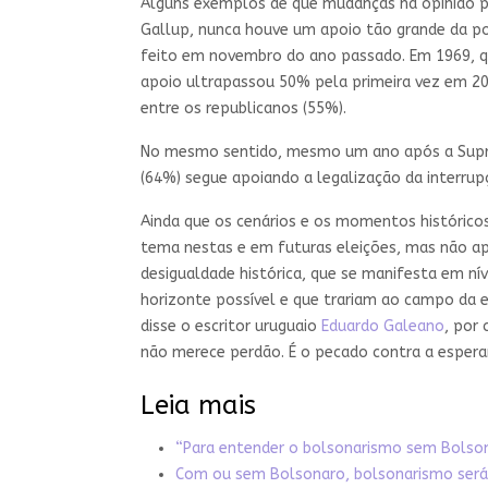
Alguns exemplos de que mudanças na opinião p
Gallup, nunca houve um apoio tão grande da p
feito em novembro do ano passado. Em 1969, q
apoio ultrapassou 50% pela primeira vez em 20
entre os republicanos (55%).
No mesmo sentido, mesmo um ano após a Sup
(64%) segue apoiando a legalização da interrup
Ainda que os cenários e os momentos históricos
tema nestas e em futuras eleições, mas não ap
desigualdade histórica, que se manifesta em nív
horizonte possível e que trariam ao campo da 
disse o escritor uruguaio
Eduardo Galeano
, por
não merece perdão. É o pecado contra a esperan
Leia mais
“Para entender o bolsonarismo sem Bolsona
Com ou sem Bolsonaro, bolsonarismo será 