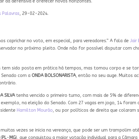
air da defensiva e oferecer novos horizontes.
 Palavras
, 29-02-2024.
os caprichar no voto, em especial, para vereadores.” A fala de
Jair
ervador no próximo pleito. Onde não for possível disputar com cha
aís tem sido posta em prática há tempos, mas tomou corpo e se to
no Senado com a
ONDA BOLSONARISTA
, então no seu auge. Muitos 
ntrário.
A SILVA
tenha vencido o primeiro turno, com mais de 5% de diferen
r exemplo, na eleição do Senado. Com 27 vagas em jogo, 14 foram c
esidente
Hamilton Mourão
, ou por políticos de direita que colaram
muitas vezes se inicia na vereança, que pode ser um trampolim at
(
PL
-
MG
), que conquistou a maior votação individual para a Câmara