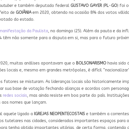
outuber
e também deputado federal
GUSTAVO GAYER
(
PL
-
GO
) foi
efeito de
GOIÂNIA
em 2020, obtendo na ocasião 8% dos votos válido
votado do estado.
anifestação da Paulista
, no domingo (25). Além da pauta e da inf
4 têm não somente para a disputa em si, mas para o futuro próximo
 2020, muitas análises apontavam que o
BOLSONARISMO
havia sido 
es locais e, mesmo em grandes metrópoles, é difícil “nacionalizar
os fatores se misturam. As lideranças locais são historicamente im
ar sua base de votação fechando alianças e acordos com personag
as
redes sociais
, mas ainda resiste em boa parte do país. Instituiçõ
s aos nomes que lançam.
l aquele ligado a
IGREJAS NEOPENTECOSTAIS
e também a correntes 
tutelares nas cidades, considerados importantes espaços para o 
ra tenha obtido importantes vitórias, de certa forma, contendo o