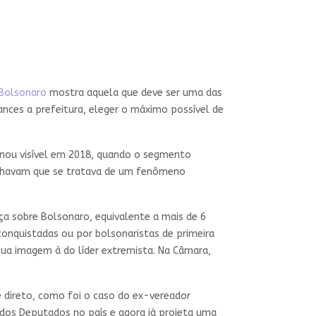
 Bolsonaro
mostra aquela que deve ser uma das
nces a prefeitura, eleger o máximo possível de
rnou visível em 2018, quando o segmento
achavam que se tratava de um fenômeno
ça sobre Bolsonaro, equivalente a mais de 6
onquistadas ou por bolsonaristas de primeira
 sua imagem à do líder extremista. Na Câmara,
é direto, como foi o caso do ex-vereador
 dos Deputados no país e agora já projeta uma