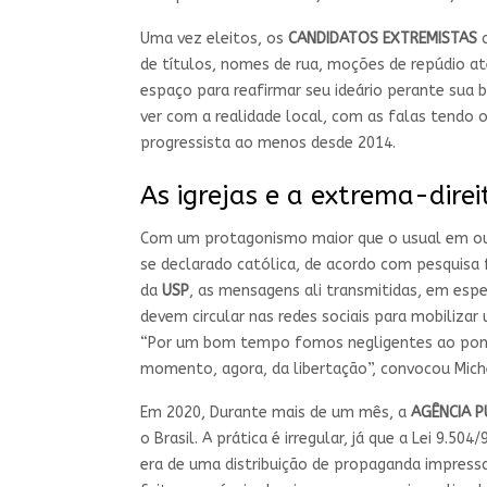
Uma vez eleitos, os
CANDIDATOS EXTREMISTAS
c
de títulos, nomes de rua, moções de repúdio a
espaço para reafirmar seu ideário perante sua b
ver com a realidade local, com as falas tendo 
progressista ao menos desde 2014.
As igrejas e a extrema-direi
Com um protagonismo maior que o usual em outr
se declarado católica, de acordo com pesquisa 
da
USP
, as mensagens ali transmitidas, em esp
devem circular nas redes sociais para mobilizar
“Por um bom tempo fomos negligentes ao ponto
momento, agora, da libertação”, convocou Mich
Em 2020, Durante mais de um mês, a
AGÊNCIA P
o Brasil. A prática é irregular, já que a Lei 9
era de uma distribuição de propaganda impres