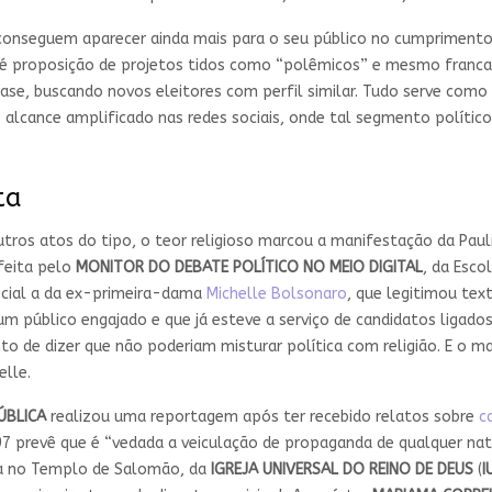
onseguem aparecer ainda mais para o seu público no cumpriment
té proposição de projetos tidos como “polêmicos” e mesmo franca
ase, buscando novos eleitores com perfil similar. Tudo serve como 
o alcance amplificado nas redes sociais, onde tal segmento políti
ta
os atos do tipo, o teor religioso marcou a manifestação da Pauli
feita pelo
MONITOR DO DEBATE POLÍTICO NO MEIO DIGITAL
, da Esco
ecial a da ex-primeira-dama
Michelle Bolsonaro
, que legitimou text
 um público engajado e que já esteve a serviço de candidatos ligado
 de dizer que não poderiam misturar política com religião. E o 
elle.
ÚBLICA
realizou uma reportagem após ter recebido relatos sobre
c
.504/97 prevê que é “vedada a veiculação de propaganda de qualquer 
sa no Templo de Salomão, da
IGREJA UNIVERSAL DO REINO DE DEUS
(
I