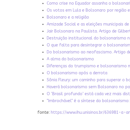
Como crise no Equador assanha o bolsonari
Os votos em Lula e Bolsonaro por região e 
Bolsonaro e a religião
Amizade Social e as eleições municipais de 
Jair Bolsonaro na Paulista. Artigo de Gilbe
Destruição institucional do bolsonarismo 
O que falta para desintegrar o bolsonaris
Do bolsonarismo ao neofascismo. Artigo de
A alma do bolsonarismo
Diferenças do trumpismo e bolsonarismo n
O bolsonarismo após a derrota
Sônia Fleury: um caminho para superar o b
Haverá bolsonarismo sem Bolsonaro no po
O ‘Brasil profundo’ está cada vez mais dis
"Imbrochável" é a síntese do bolsonarismo: 
fonte:
https://www.ihu.unisinos.br/636981-a-