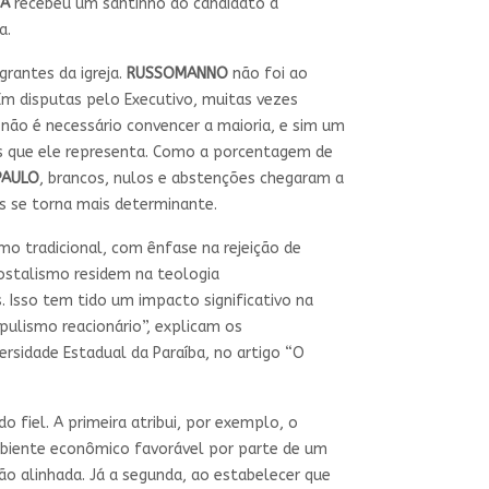
IA
recebeu um santinho do candidato a
a.
grantes da igreja.
RUSSOMANNO
não foi ao
Em disputas pelo Executivo, muitas vezes
 não é necessário convencer a maioria, e sim um
es que ele representa. Como a porcentagem de
PAULO
, brancos, nulos e abstenções chegaram a
s se torna mais determinante.
o tradicional, com ênfase na rejeição de
ostalismo residem na teologia
 Isso tem tido um impacto significativo na
pulismo reacionário”, explicam os
versidade Estadual da Paraíba, no artigo “O
 fiel. A primeira atribui, por exemplo, o
mbiente econômico favorável por parte de um
ão alinhada. Já a segunda, ao estabelecer que