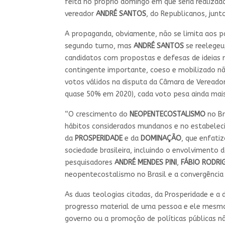
feita no próprio domingo em que seria realizado
vereador
ANDRÉ SANTOS
, do Republicanos, jun
A propaganda, obviamente, não se limita aos pa
segundo turno, mas
ANDRÉ SANTOS
se reelegeu
candidatos com propostas e defesas de ideias m
contingente importante, coeso e mobilizado nã
votos válidos na disputa da Câmara de Vereado
quase 50% em 2020), cada voto pesa ainda mais
“O crescimento do
NEOPENTECOSTALISMO
no Br
hábitos considerados mundanos e no estabeleci
da
PROSPERIDADE
e da
DOMINAÇÃO
, que enfati
sociedade brasileira, incluindo o envolvimento 
pesquisadores
ANDRÉ MENDES PINI
,
FÁBIO RODRI
neopentecostalismo no Brasil e a convergênci
As duas teologias citadas, da Prosperidade e a 
progresso material de uma pessoa e ele mesmo 
governo ou a promoção de políticas públicas nã