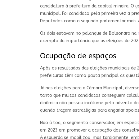
candidatura à prefeitura da capital mineira. O
y
municipal. Foi candidato pela primeira vez a pr
Deputados como o segundo parlamentar mais 
Os dois estavam no palanque de Bolsonaro na
m
exemplo da importância que as eleições de 202
Ocupação de espaços
Após os resultados das eleições municipais de
prefeituras têm como pauta principal as questõ
Já nas eleições para a Câmara Municipal, divers
tanto que muitos candidatos conseguem calcul
dinâmica não passou incólume pelo advento d
quando traçam estratégias para angariar apoio
Não à toa, o segmento conservador, em especia
em 2023 em promover a ocupação dos conselhos 
A esquerda se mobilizou, mas tardiamente, embo