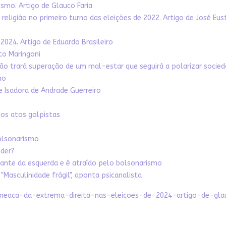
smo. Artigo de Glauco Faria
religião no primeiro turno das eleições de 2022. Artigo de José Eus
2024. Artigo de Eduardo Brasileiro
rto Maringoni
não trará superação de um mal-estar que seguirá a polarizar socied
mo
 Isadora de Andrade Guerreiro
os atos golpistas
olsonarismo
der?
tante da esquerda e é atraído pelo bolsonarismo
"Masculinidade frágil", aponta psicanalista
ameaca-da-extrema-direita-nas-eleicoes-de-2024-artigo-de-gla