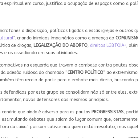
a espiritual em curso, justifica a ocupação de espaços como a po
crofones à disposição, políticos ligados a estas igrejas e outr
ultural
”, criando inimigos imaginários como a ameaça do
COMUNISM
ítica de drogas,
LEGALIZAÇÃO DO ABORTO
,
direitos LGBTQIA+
, alé
s e os assediando em suas atividades.
 combativos na esquerda que travam o combate contra pautas obsc
u da adesão ruidosa do chamado “
CENTRO POLÍTICO
” ao extremismo 
ambém têm receio de partir para o embate mais direto, buscando p
ais defendidos por este grupo se consolidam não só entre eles, e
 parlamentar, novos defensores dos mesmos princípios.
 cenário que ainda é adverso para as pautas
PROGRESSISTAS
, parti
o, estimulando debates que saiam do lugar comum que, certament
ora da caixa” possam cativar não quem está irresoluto, mas aquele