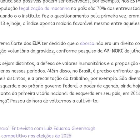
ública são possíveis podem ser observados, por exemplo, nos
ESTA
opulação
legalização da maconha
no país: são 70% dos entrevista
uando o o instituto fez o questionamento pela primeira vez, era
13 e, hoje, o índice aponta maioria favorável mesmo entre aquel
rema Corte dos
EUA
ter decidido que o
aborto
não era um direito co
ção voluntária da gravidez, conforme pesquisa da
AP
-
NORC
de julh
 sejam distintos, a defesa de valores humanitários e a proposição
enas nesses períodos. Além disso, no Brasil, é preciso enfrentar
eis distintos, e a precarização do trabalho, por exemplo. São dive
esquerda e ao próprio governo federal o poder de agenda, ainda h
 conta da primeira vitória nacional da esquerda em seu país, em 2
ça”. Passou da hora de voltarmos a cultivá-la.
ro’’. Entrevista com Luiz Eduardo Greenhalgh
competitivo nas eleições de 2026