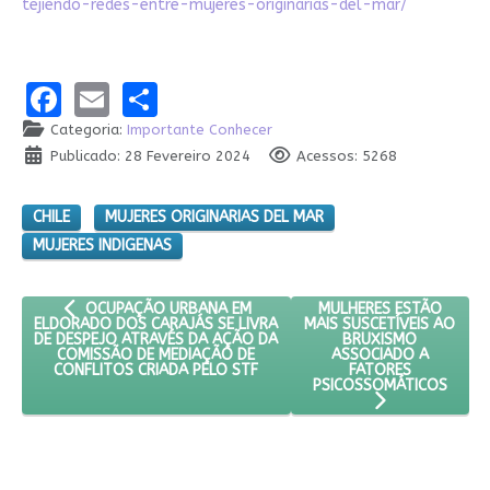
tejiendo-redes-entre-mujeres-originarias-del-mar/
Facebook
Email
Share
Categoria:
Importante Conhecer
Publicado: 28 Fevereiro 2024
Acessos: 5268
CHILE
MUJERES ORIGINARIAS DEL MAR
MUJERES INDIGENAS
ARTIGO ANTERIOR: OCUPAÇÃO URBANA EM ELDORADO DOS CA
PRÓXIMO ARTIGO: MULH
MULHERES ESTÃO
OCUPAÇÃO URBANA EM
MAIS SUSCETÍVEIS AO
ELDORADO DOS CARAJÁS SE LIVRA
BRUXISMO
DE DESPEJO ATRAVÉS DA AÇÃO DA
ASSOCIADO A
COMISSÃO DE MEDIAÇÃO DE
FATORES
CONFLITOS CRIADA PELO STF
PSICOSSOMÁTICOS