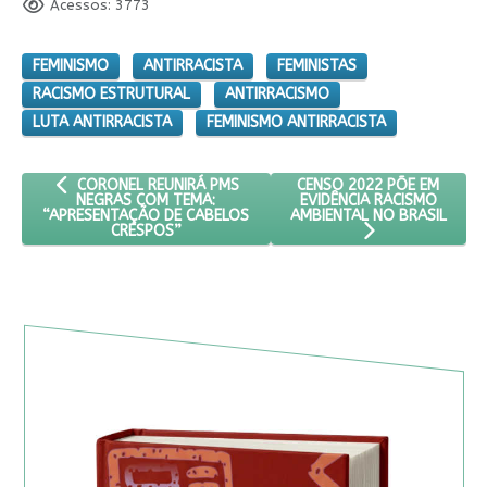
Acessos: 3773
FEMINISMO
ANTIRRACISTA
FEMINISTAS
RACISMO ESTRUTURAL
ANTIRRACISMO
LUTA ANTIRRACISTA
FEMINISMO ANTIRRACISTA
ARTIGO ANTERIOR: CORONEL REUNIRÁ PMS NEGRAS COM TEMA
PRÓXIMO ARTIGO: CENSO 2
CENSO 2022 PÕE EM
CORONEL REUNIRÁ PMS
EVIDÊNCIA RACISMO
NEGRAS COM TEMA:
AMBIENTAL NO BRASIL
“APRESENTAÇÃO DE CABELOS
CRESPOS”