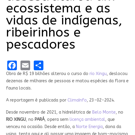
ecossistema e as
vidas de indígenas,
ribeirinhos e
pescadores
Facebook
Email
Share
Obra de R$ 19 bilhões alterou o curso do
rio Xingu
, deslocou
dezenas de milhares de pessoas e matou espécies da flora e
fauna locais.
A reportagem é publicada por
ClimaInfo
, 23-02-2024.
Desde novembro de 2021, a hidrelétrica de
Belo Monte
, no
RIO XINGU
, no
PARÁ
, opera sem
licença ambiental
, que
venceu na ocasião. Desde então, a
Norte Energia
, dona da
usina, tenta aqui e ali passar uma imagem de bom-mocismo