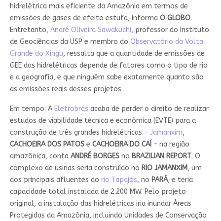
hidrelétrica mais eficiente da Amazônia em termos de
emissões de gases de efeito estufa, informa
O GLOBO
.
Entretanto,
André Oliveira Sawakuchi
, professor do Instituto
de Geociências da USP e membro do
Observatório da Volta
Grande do Xingu
, ressalta que a quantidade de emissões de
GEE das hidrelétricas depende de fatores como o tipo de rio
e a geografia, e que ninguém sabe exatamente quanto são
as emissões reais desses projetos.
Em tempo: A
Eletrobras
acaba de perder o direito de realizar
estudos de viabilidade técnica e econômica (EVTE) para a
construção de três grandes hidrelétricas –
Jamanxim
,
CACHOEIRA DOS PATOS
e
CACHOEIRA DO CAÍ
– na região
amazônica, conta
ANDRÉ BORGES
no
BRAZILIAN REPORT
. O
complexo de usinas seria construído no
RIO JAMANXIM
, um
dos principais afluentes do
rio Tapajós
, no
PARÁ
, e teria
capacidade total instalada de 2.200 MW. Pelo projeto
original, a instalação das hidrelétricas iria inundar Áreas
Protegidas da Amazônia, incluindo Unidades de Conservação