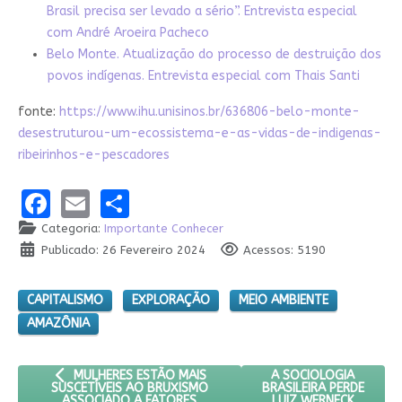
Brasil precisa ser levado a sério”. Entrevista especial
com André Aroeira Pacheco
Belo Monte. Atualização do processo de destruição dos
povos indígenas. Entrevista especial com Thais Santi
fonte:
https://www.ihu.unisinos.br/636806-belo-monte-
desestruturou-um-ecossistema-e-as-vidas-de-indigenas-
ribeirinhos-e-pescadores
Facebook
Email
Share
Categoria:
Importante Conhecer
Publicado: 26 Fevereiro 2024
Acessos: 5190
CAPITALISMO
EXPLORAÇÃO
MEIO AMBIENTE
AMAZÔNIA
ARTIGO ANTERIOR: MULHERES ESTÃO MAIS SUSCETÍVEIS AO
PRÓXIMO ARTIGO: A S
A SOCIOLOGIA
MULHERES ESTÃO MAIS
BRASILEIRA PERDE
SUSCETÍVEIS AO BRUXISMO
LUIZ WERNECK
ASSOCIADO A FATORES