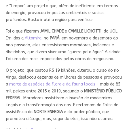
e “limpar” um projeto que, além de ineficiente em termos
de energia, provocou impactos ambientais e sociais
profundos. Basta ir até a região para verificar.
Foi o que fizeram
JAMIL CHADE
e
CAMILLE LICHOTTI
, do UOL.
Em idas a
Altamira
, no
PARÁ
, em novembro e dezembro do
ano passado, eles entrevistaram moradores, indígenas e
ribeirinhos, que dizem viver uma “guerra pela água”. A cidade
foi uma das mais impactadas pelas obras da megausina.
O projeto, que custou R$ 19 bilhões, alterou o curso do rio
Xingu, deslocou dezenas de milhares de pessoas e provocou
a
morte de espécies da flora e da fauna locais
– mais de 85
mil peixes entre 2015 e 2019, segundo o
MINISTÉRIO PÚBLICO
FEDERAL
. Moradores assistiram a invasão de madeireiros
ilegais e a transformação dos rios. E reclamam da falta de
assistência da
NORTE ENERGIA
e do poder público, que
prometeu diálogo, mas, segundo eles, isso não ocorreu.