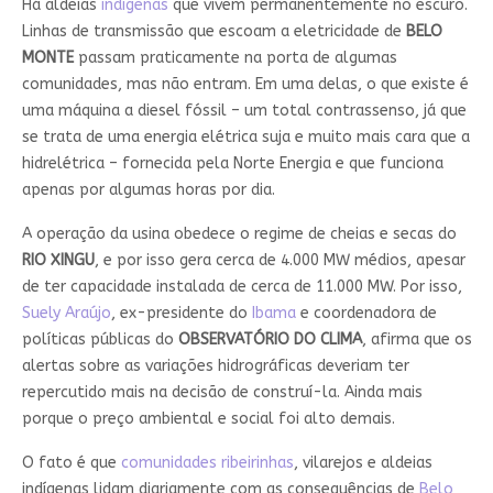
Há aldeias
indígenas
que vivem permanentemente no escuro.
Linhas de transmissão que escoam a eletricidade de
BELO
MONTE
passam praticamente na porta de algumas
comunidades, mas não entram. Em uma delas, o que existe é
uma máquina a diesel fóssil – um total contrassenso, já que
se trata de uma energia elétrica suja e muito mais cara que a
hidrelétrica – fornecida pela Norte Energia e que funciona
apenas por algumas horas por dia.
A operação da usina obedece o regime de cheias e secas do
RIO XINGU
, e por isso gera cerca de 4.000 MW médios, apesar
de ter capacidade instalada de cerca de 11.000 MW. Por isso,
Suely Araújo
, ex-presidente do
Ibama
e coordenadora de
políticas públicas do
OBSERVATÓRIO DO CLIMA
, afirma que os
alertas sobre as variações hidrográficas deveriam ter
repercutido mais na decisão de construí-la. Ainda mais
porque o preço ambiental e social foi alto demais.
O fato é que
comunidades ribeirinhas
, vilarejos e aldeias
indígenas lidam diariamente com as consequências de
Belo