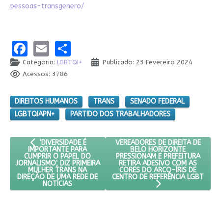
pessoas-transgenero/
Facebook
Email
Share
Categoria:
LGBTQI+
Publicado: 23 Fevereiro 2024
Acessos: 3786
DIREITOS HUMANOS
TRANS
SENADO FEDERAL
LGBTQIAPN+
PARTIDO DOS TRABALHADORES
ARTIGO ANTERIOR: 'DIVERSIDADE É IMPORTANTE PARA CUMPR
PRÓXIMO ARTIGO: VEREADORES D
VEREADORES DE DIREITA DE
'DIVERSIDADE É
BELO HORIZONTE
IMPORTANTE PARA
PRESSIONAM E PREFEITURA
CUMPRIR O PAPEL DO
RETIRA ADESIVO COM AS
JORNALISMO', DIZ PRIMEIRA
CORES DO ARCO-ÍRIS DE
MULHER TRANS NA
CENTRO DE REFERÊNCIA LGBT
DIREÇÃO DE UMA REDE DE
NOTÍCIAS