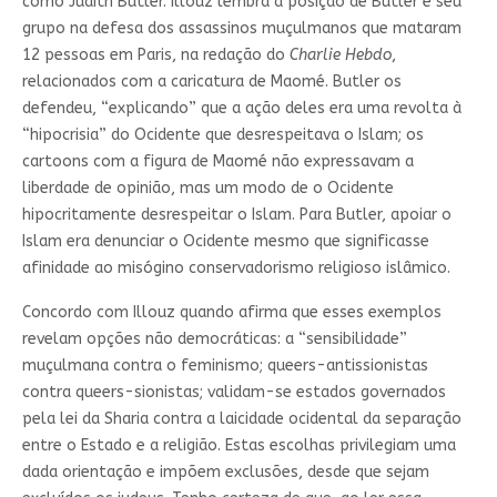
como Judith Butler. Illouz lembra a posição de Butler e seu
grupo na defesa dos assassinos muçulmanos que mataram
12 pessoas em Paris, na redação do
Charlie Hebdo
,
relacionados com a caricatura de Maomé. Butler os
defendeu, “explicando” que a ação deles era uma revolta à
“hipocrisia” do Ocidente que desrespeitava o Islam; os
cartoons com a figura de Maomé não expressavam a
liberdade de opinião, mas um modo de o Ocidente
hipocritamente desrespeitar o Islam. Para Butler, apoiar o
Islam era denunciar o Ocidente mesmo que significasse
afinidade ao misógino conservadorismo religioso islâmico.
Concordo com Illouz quando afirma que esses exemplos
revelam opções não democráticas: a “sensibilidade”
muçulmana contra o feminismo; queers-antissionistas
contra queers-sionistas; validam-se estados governados
pela lei da Sharia contra a laicidade ocidental da separação
entre o Estado e a religião. Estas escolhas privilegiam uma
dada orientação e impõem exclusões, desde que sejam