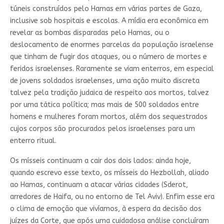
túneis construídos pelo Hamas em várias partes de Gaza,
inclusive sob hospitais e escolas. A mídia era econômica em
revelar as bombas disparadas pelo Hamas, ou o
deslocamento de enormes parcelas da população israelense
que tinham de fugir dos ataques, ou o número de mortes e
feridos israelenses. Raramente se viam enterros, em especial
de jovens soldados israelenses, uma ação muito discreta
talvez pela tradição judaica de respeito aos mortos, talvez
por uma tática política; mas mais de 500 soldados entre
homens e mulheres foram mortos, além dos sequestrados
cujos corpos são procurados pelos israelenses para um
enterro ritual.
Os mísseis continuam a cair dos dois lados: ainda hoje,
quando escrevo esse texto, os mísseis do Hezbollah, aliado
ao Hamas, continuam a atacar várias cidades (Sderot,
arredores de Haifa, ou no entorno de Tel Aviv). Enfim esse era
o clima de emoção que vivíamos, à espera da decisão dos
juízes da Corte, que após uma cuidadosa análise concluíram