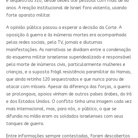
e sequestrou 320, desde bebês até pessoas com mais de 80
anos. A reação institucional de Israel fora violenta, usando
forte aparato militar.
A opinião pública passou a esperar a decisão da Corte. A
oposição à guerra e às inúmeras mortes era acompanhada
pelas redes sociais, pela TV, jornais e diuturnas
manifestações. As narrativas se dividiam entre a condenação
do esquema militar israelense superidealizado e responsável
pela morte de inúmeros civis, particularmente mulheres e
crianças, e a suposta frágil resistência paramilitar do Hamas,
que ainda retinha 120 sequestrados e que nunca parou de
atacar com mísseis. Apesar da diferença das forças, a guerra
se prolongava, apoios vinham de outros países árabes, do Irã
e dos Estados Unidos. O conflito tinha uma imagem cada vez
mais internacional, mas, para nós, o público, o que se
difundia na mídia eram os soldados israelenses com seus
tanques de guerra.
Entre informações sempre contestadas, foram descobertos