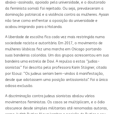
abaixo-assinado, apoiado pela universidade, e o doutorado
da feminista somali foi rejeitado. Ou seja, prevaleceram a
dominação patriarcal e a violência contra as mulheres. Ayaan
não teve como enfrentar a oposição da universidade e
acabou imigrando para a Holanda.
A liberdade de escolha fica cada vez mais restringida numa
sociedade racista e autoritária. Em 2017, o movimento de
mulheres lésbicas fez uma marcha em Chicago portando
suas bandeiras coloridas. Um dos grupos acrescentou em sua
bandeira uma estrela de Davi. A repulsa a estas “judias-
sionistas” foi descrita pela professora Karin Stögner, citada
por Illouz: “Os judeus seriam bem-vindos à manifestação,
desde que adotassem uma posição antissionista”. Foi a única
odiosa exclusão.
A discriminação contra judeus sionistas abalou vários
movimentos feministas. Os casos se multiplicam, e o ódio
obscurece desde simples militantes até renomadas autoras,