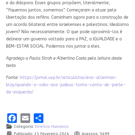
e da diáspora. Esses grupos propõem, literalmente,
“fiquemos juntos, somemos”. Começaram a atuar pela
libertação dos reféns. Caminham agora para a construção de
um acordo bilateral entre israelenses e palestinos. Idealismo
jovem? Não necessariamente. O que pode aproximá-los é
delinear um governo voltado para a PAZ, a IGUALDADE e o
BEM-ESTAR SOCIAL. Podemos nos juntar a eles.
Agradeço a Paula Stroh e Albertina Costa pela leitura deste
texto
fonte:
https://jornal.usp.br/articulistas/eva-alterman-
blay/quando-o-odio-aos-judeus-toma-conta-de-parte-
da-esquerda/
Facebook
Email
Share
Categoria:
Direitos Humanos
Publicado: 21 Fevereiro 2024
Acessos: 5499