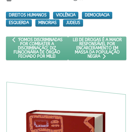
DIREITOS HUMANOS
VIOLÊNCIA
DEMOCRACIA
ESQUERDA
MINORIAS
JUDEUS
ARTIGO ANTERIOR: 'FOMOS DISCRIMINADAS POR COMBATER A DI
PRÓXIMO ARTIGO: LEI DE DR
LEI DE DROGAS É A MAIOR
'FOMOS DISCRIMINADAS
RESPONSÁVEL POR
POR COMBATER A
ENCARCERAMENTO EM
DISCRIMINAÇÃO', DIZ
MASSA DA POPULAÇÃO
FUNCIONÁRIA DE ÓRGÃO
FECHADO POR MILEI
NEGRA