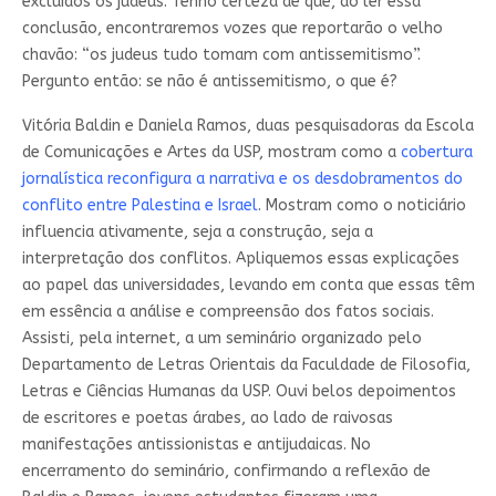
excluídos os judeus. Tenho certeza de que, ao ler essa
conclusão, encontraremos vozes que reportarão o velho
chavão: “os judeus tudo tomam com antissemitismo”.
Pergunto então: se não é antissemitismo, o que é?
Vitória Baldin e Daniela Ramos, duas pesquisadoras da Escola
de Comunicações e Artes da USP, mostram como a
cobertura
jornalística reconfigura a narrativa e os desdobramentos do
conflito entre Palestina e Israel
. Mostram como o noticiário
influencia ativamente, seja a construção, seja a
interpretação dos conflitos. Apliquemos essas explicações
ao papel das universidades, levando em conta que essas têm
em essência a análise e compreensão dos fatos sociais.
Assisti, pela internet, a um seminário organizado pelo
Departamento de Letras Orientais da Faculdade de Filosofia,
Letras e Ciências Humanas da USP. Ouvi belos depoimentos
de escritores e poetas árabes, ao lado de raivosas
manifestações antissionistas e antijudaicas. No
encerramento do seminário, confirmando a reflexão de