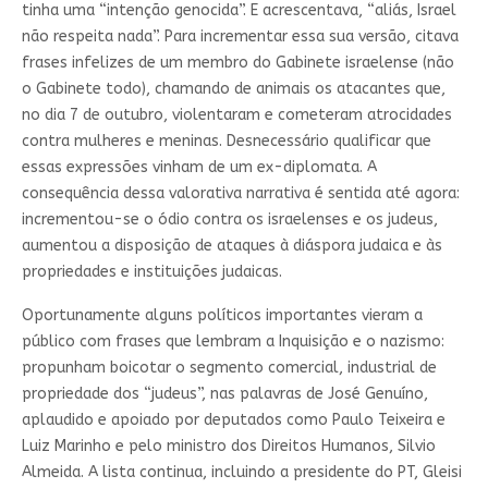
tinha uma “intenção genocida”. E acrescentava, “aliás, Israel
não respeita nada”. Para incrementar essa sua versão, citava
frases infelizes de um membro do Gabinete israelense (não
o Gabinete todo), chamando de animais os atacantes que,
no dia 7 de outubro, violentaram e cometeram atrocidades
contra mulheres e meninas. Desnecessário qualificar que
essas expressões vinham de um ex-diplomata. A
consequência dessa valorativa narrativa é sentida até agora:
incrementou-se o ódio contra os israelenses e os judeus,
aumentou a disposição de ataques à diáspora judaica e às
propriedades e instituições judaicas.
Oportunamente alguns políticos importantes vieram a
público com frases que lembram a Inquisição e o nazismo:
propunham boicotar o segmento comercial, industrial de
propriedade dos “judeus”, nas palavras de José Genuíno,
aplaudido e apoiado por deputados como Paulo Teixeira e
Luiz Marinho e pelo ministro dos Direitos Humanos, Silvio
Almeida. A lista continua, incluindo a presidente do PT, Gleisi