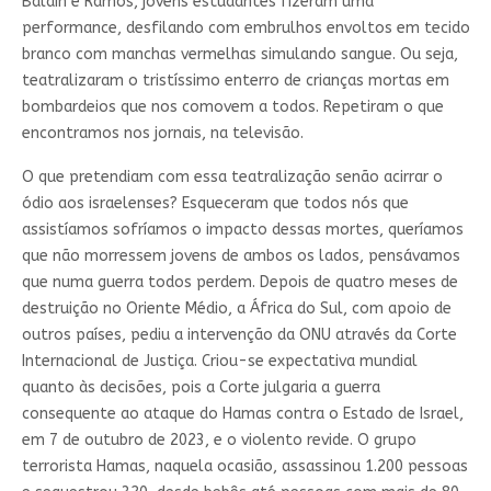
Baldin e Ramos, jovens estudantes fizeram uma
performance, desfilando com embrulhos envoltos em tecido
branco com manchas vermelhas simulando sangue. Ou seja,
teatralizaram o tristíssimo enterro de crianças mortas em
bombardeios que nos comovem a todos. Repetiram o que
encontramos nos jornais, na televisão.
O que pretendiam com essa teatralização senão acirrar o
ódio aos israelenses? Esqueceram que todos nós que
assistíamos sofríamos o impacto dessas mortes, queríamos
que não morressem jovens de ambos os lados, pensávamos
que numa guerra todos perdem. Depois de quatro meses de
destruição no Oriente Médio, a África do Sul, com apoio de
outros países, pediu a intervenção da ONU através da Corte
Internacional de Justiça. Criou-se expectativa mundial
quanto às decisões, pois a Corte julgaria a guerra
consequente ao ataque do Hamas contra o Estado de Israel,
em 7 de outubro de 2023, e o violento revide. O grupo
terrorista Hamas, naquela ocasião, assassinou 1.200 pessoas