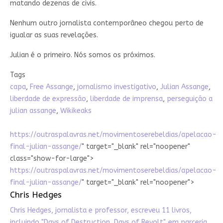
matando dezenas de civis.
Nenhum outro jornalista contemporâneo chegou perto de
igualar as suas revelações.
Julian é o primeiro. Nós somos os próximos.
Tags
capa
,
Free Assange
,
jornalismo investigativo
,
Julian Assange
,
liberdade de expressão
,
liberdade de imprensa
,
perseguição a
julian assange
,
Wikikeaks
https://outraspalavras.net/movimentoserebeldias/apelacao-
final-julian-assange/
" target="_blank" rel="noopener"
class="show-for-large">
https://outraspalavras.net/movimentoserebeldias/apelacao-
final-julian-assange/
" target="_blank" rel="noopener">
Chris Hedges
Chris Hedges, jornalista e professor, escreveu 11 livros,
incluindo "Days of Destruction, Days of Revolt", em parceria