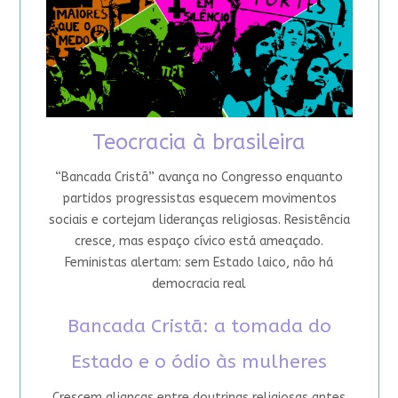
Teocracia à brasileira
“Bancada Cristã” avança no Congresso enquanto
partidos progressistas esquecem movimentos
sociais e cortejam lideranças religiosas. Resistência
cresce, mas espaço cívico está ameaçado.
Feministas alertam: sem Estado laico, não há
democracia real
Bancada Cristã: a tomada do
Estado e o ódio às mulheres
Crescem alianças entre doutrinas religiosas antes