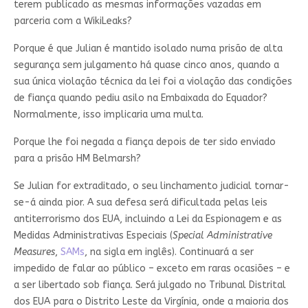
terem publicado as mesmas informações vazadas em
parceria com a WikiLeaks?
Porque é que Julian é mantido isolado numa prisão de alta
segurança sem julgamento há quase cinco anos, quando a
sua única violação técnica da lei foi a violação das condições
de fiança quando pediu asilo na Embaixada do Equador?
Normalmente, isso implicaria uma multa.
Porque lhe foi negada a fiança depois de ter sido enviado
para a prisão HM Belmarsh?
Se Julian for extraditado, o seu linchamento judicial tornar-
se-á ainda pior. A sua defesa será dificultada pelas leis
antiterrorismo dos EUA, incluindo a Lei da Espionagem e as
Medidas Administrativas Especiais (
Special Administrative
Measures
,
SAMs
, na sigla em inglês). Continuará a ser
impedido de falar ao público – exceto em raras ocasiões – e
a ser libertado sob fiança. Será julgado no Tribunal Distrital
dos EUA para o Distrito Leste da Virgínia, onde a maioria dos