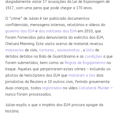
alegadamente violar 17 acusações da Lei de Espionagem de
1917, com uma pena que pode chegar a 170 anos.
O “crime” de Julian é ter publicado documentos
confidenciais, mensagens internas, relatórios e vídeos do
governo dos EUA
e
dos militares dos EUA
em 2010, que
foram fornecidos pela denunciante do exército dos EUA,
Chelsea Manning. Este vasto acervo de material revelou
massacres
de civis,
torturas
,
assassinatos
, a
lista
de
detidos detidos na Baía de Guantánamo e as
condições
a que
foram submetidos, bem como as
Regras de Engajamento
no
Iraque. Aqueles que perpetraram estes crimes – incluindo os
pilotos de helicóptero dos EUA que
mataram a tiro
dois
jornalistas da Reuters e 10 outros civis, ferindo gravemente
duas crianças, todos
registrados
no vídeo
Collateral Murder
–
nunca foram processados.
Julian expôs o que o império dos EUA procura apagar da
história.