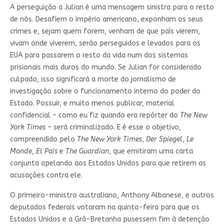
A perseguição a Julian é uma mensagem sinistra para o resto
de nós. Desafiem o império americano, exponham os seus
crimes e, sejam quem forem, venham de que país vierem,
vivam onde viverem, serão perseguidos e levados para os
EUA para passarem o resto da vida num dos sistemas
prisionais mais duros do mundo. Se Julian for considerado
culpado, isso significará a morte do jornalismo de
investigação sobre o funcionamento interno do poder do
Estado. Possuir, e muito menos publicar, material
confidencial – como eu fiz quando era repórter do
The New
York Times
– será criminalizado. E é esse o objetivo,
compreendido pelo
The New York Times
,
Der Spiegel
,
Le
Monde
,
El Pais
e
The Guardian
, que emitiram uma carta
conjunta apelando aos Estados Unidos para que retirem as
acusações contra ele.
O primeiro-ministro australiano, Anthony Albanese, e outros
deputados federais votaram na quinta-feira para que os
Estados Unidos e a Grã-Bretanha pusessem fim à detenção