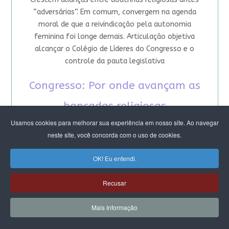
“adversárias”. Em comum, convergem na agenda
moral de que a reivindicação pela autonomia
feminina foi longe demais. Articulação objetiva
alcançar o Colégio de Líderes do Congresso e o
controle da pauta legislativa
Congresso: Por onde avançam as
bancadas religiosas
Usamos cookies para melhorar sua experiência em nosso site. Ao navegar
Pauta da “retidão moral” sob mando masculino
neste site, você concorda com o uso de cookies.
aglutina 40% dos parlamentares. É incentivada por
igrejas fundamentalistas, que avançaram no
OK! Eu entendi.
terreno de devastação da democracia e desencanto
com a política. Mas há brechas: fé não significa
Recusar
submissão como destino
Mais Informação
A “teocracia à brasileira”, sempre