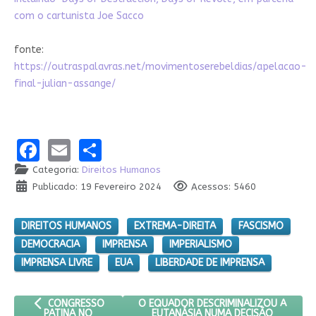
com o cartunista Joe Sacco
fonte:
https://outraspalavras.net/movimentoserebeldias/apelacao-
final-julian-assange/
Facebook
Email
Share
Categoria:
Direitos Humanos
Publicado: 19 Fevereiro 2024
Acessos: 5460
DIREITOS HUMANOS
EXTREMA-DIREITA
FASCISMO
DEMOCRACIA
IMPRENSA
IMPERIALISMO
IMPRENSA LIVRE
EUA
LIBERDADE DE IMPRENSA
ARTIGO ANTERIOR: CONGRESSO PATINA NO COMBATE AO TR
PRÓXIMO ARTIGO: O EQUADOR DESCRI
O EQUADOR DESCRIMINALIZOU A
CONGRESSO
EUTANÁSIA NUMA DECISÃO
PATINA NO