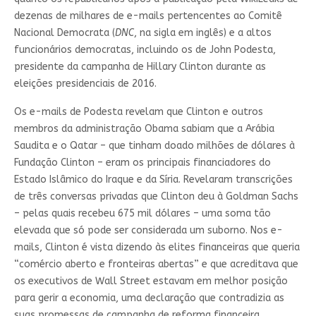
dezenas de milhares de e-mails pertencentes ao Comitê
Nacional Democrata (
DNC
, na sigla em inglês) e a altos
funcionários democratas, incluindo os de John Podesta,
presidente da campanha de Hillary Clinton durante as
eleições presidenciais de 2016.
Os e-mails de Podesta revelam que Clinton e outros
membros da administração Obama sabiam que a Arábia
Saudita e o Qatar – que tinham doado milhões de dólares à
Fundação Clinton – eram os principais financiadores do
Estado Islâmico do Iraque e da Síria. Revelaram transcrições
de três conversas privadas que Clinton deu à Goldman Sachs
– pelas quais recebeu 675 mil dólares – uma soma tão
elevada que só pode ser considerada um suborno. Nos e-
mails, Clinton é vista dizendo às elites financeiras que queria
“comércio aberto e fronteiras abertas” e que acreditava que
os executivos de Wall Street estavam em melhor posição
para gerir a economia, uma declaração que contradizia as
suas promessas de campanha de reforma financeira.