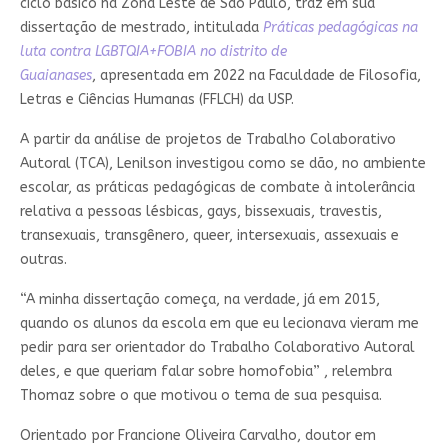
ciclo básico na Zona Leste de São Paulo, traz em sua
dissertação de mestrado, intitulada
Práticas pedagógicas na
luta contra LGBTQIA+FOBIA no distrito de
Guaianases
, apresentada em 2022 na Faculdade de Filosofia,
Letras e Ciências Humanas (FFLCH) da USP.
A partir da análise de projetos de Trabalho Colaborativo
Autoral (TCA), Lenilson investigou como se dão, no ambiente
escolar, as práticas pedagógicas de combate à intolerância
relativa a pessoas lésbicas, gays, bissexuais, travestis,
transexuais, transgênero, queer, intersexuais, assexuais e
outras.
“A minha dissertação começa, na verdade, já em 2015,
quando os alunos da escola em que eu lecionava vieram me
pedir para ser orientador do Trabalho Colaborativo Autoral
deles, e que queriam falar sobre homofobia” , relembra
Thomaz sobre o que motivou o tema de sua pesquisa.
Orientado por Francione Oliveira Carvalho, doutor em