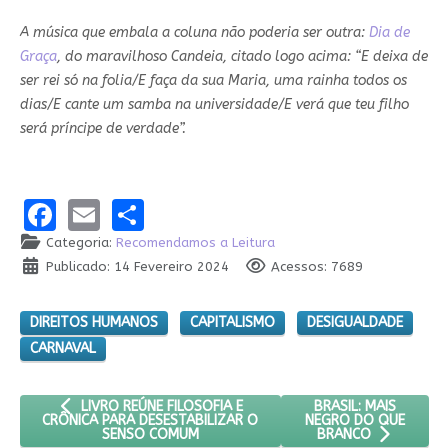
A música que embala a coluna não poderia ser outra:
Dia de
Graça
, do maravilhoso Candeia, citado logo acima: “E deixa de
ser rei só na folia/E faça da sua Maria, uma rainha todos os
dias/E cante um samba na universidade/E verá que teu filho
será príncipe de verdade”.
Facebook
Email
Share
Categoria:
Recomendamos a Leitura
Publicado: 14 Fevereiro 2024
Acessos: 7689
DIREITOS HUMANOS
CAPITALISMO
DESIGUALDADE
CARNAVAL
ARTIGO ANTERIOR: LIVRO REÚNE FILOSOFIA E CRÔNICA PAR
PRÓXIMO ARTIGO: B
BRASIL: MAIS
LIVRO REÚNE FILOSOFIA E
NEGRO DO QUE
CRÔNICA PARA DESESTABILIZAR O
SENSO COMUM
BRANCO