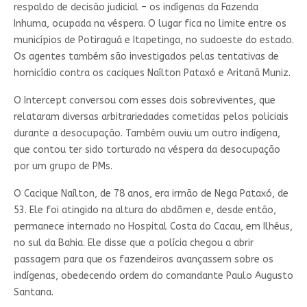
respaldo de decisão judicial – os indígenas da Fazenda
Inhuma, ocupada na véspera. O lugar fica no limite entre os
municípios de Potiraguá e Itapetinga, no sudoeste do estado.
Os agentes também são investigados pelas tentativas de
homicídio contra os caciques Naílton Pataxó e Aritanã Muniz.
O Intercept conversou com esses dois sobreviventes, que
relataram diversas arbitrariedades cometidas pelos policiais
durante a desocupação. Também ouviu um outro indígena,
que contou ter sido torturado na véspera da desocupação
por um grupo de PMs.
O Cacique Naílton, de 78 anos, era irmão de Nega Pataxó, de
53. Ele foi atingido na altura do abdômen e, desde então,
permanece internado no Hospital Costa do Cacau, em Ilhéus,
no sul da Bahia. Ele disse que a polícia chegou a abrir
passagem para que os fazendeiros avançassem sobre os
indígenas, obedecendo ordem do comandante Paulo Augusto
Santana.