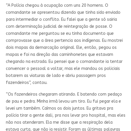
“A Polícia chegou à ocupação com uns 20 homens. O
comandante se apresentou dizendo que tinha sido enviado
para intermediar o conflito. Eu falei que a gente só sairia
com determinação judicial de reintegração de posse. O
comandante me perguntou se eu tinha documento que
comprovasse que a área pertencia aos indígenas. Eu mostrei
dois mapas da demarcação original. Ele, então, pegou os
mapas e foi na direção das caminhonetes que estavam
chegando na estrada. Eu pensei que o comandante ia tentar
convencer o pessoal a voltar, mas ele mandou os policiais
botarem as viaturas de lado e abriu passagem pros
fazendeiros”, contou.
“Os fazendeiros chegaram atirando. E batendo com pedaço
de pau e pedra. Minha irmã levou um tiro. Eu fui pegar ela e
levei um também. Caímos os dois juntos. Eu gritava pra
polícia tirar a gente dali, pra nos levar pro hospital, mas eles
não nos atenderam. Ela me disse que a respiração dela
estava curta, que não ia resistir. Foram as últimas palavras