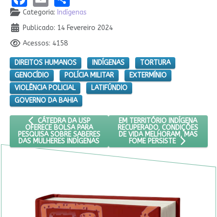
Detalhes
Categoria:
Indígenas
Publicado: 14 Fevereiro 2024
Acessos: 4158
DIREITOS HUMANOS
INDÍGENAS
TORTURA
GENOCÍDIO
POLÍCIA MILITAR
EXTERMÍNIO
VIOLÊNCIA POLICIAL
LATIFÚNDIO
GOVERNO DA BAHIA
ARTIGO ANTERIOR: CÁTEDRA DA USP OFERECE BOLSA PARA P
PRÓXIMO ARTIGO: EM TERRITÓR
EM TERRITÓRIO INDÍGENA
CÁTEDRA DA USP
RECUPERADO, CONDIÇÕES
OFERECE BOLSA PARA
DE VIDA MELHORAM, MAS
PESQUISA SOBRE SABERES
DAS MULHERES INDÍGENAS
FOME PERSISTE