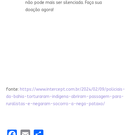
não pode mais ser silenciada. Faça sua
doação agora!
fonte:
https://www.intercept.com.br/2024/02/09/policiais-
da-bahia-torturaram-indigena-abriram-passagem-para-
ruralistas-e-negaram-socorro-a-nega-pataxo/
Facebook
Email
Share