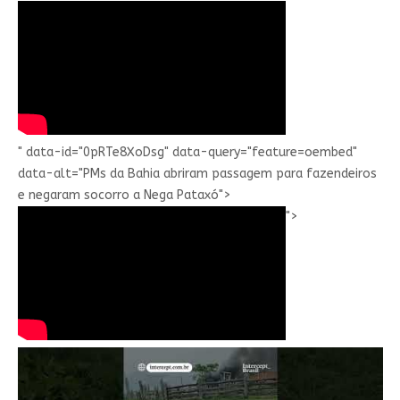
" data-id="0pRTe8XoDsg" data-query="feature=oembed"
data-alt="PMs da Bahia abriram passagem para fazendeiros
e negaram socorro a Nega Pataxó">
">