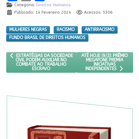
Categoria:
Direitos Humanos
Publicado: 14 Fevereiro 2024
Acessos: 5306
MULHERES NEGRAS
RACISMO
ANTIRRACISMO
FUNDO BRASIL DE DIREITOS HUMANOS
ARTIGO ANTERIOR: ESTRATÉGIAS DA SOCIEDADE CIVIL PODEM A
PRÓXIMO ARTIGO: ATÉ HOJE 
ATÉ HOJE (9/2): PRÊMIO
ESTRATÉGIAS DA SOCIEDADE
MEGAFONE PREMIA
CIVIL PODEM AUXILIAR NO
INICIATIVAS
COMBATE AO TRABALHO
ESCRAVO
INDEPENDENTES