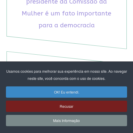
presidente da Comissão da
Mulher é um fato importante
para a democracia
Usamos cookies para melhorar sua experiência em nosso site. Ao navegar
RECOMENDAMOS A LEITURA
neste site, você concorda com o uso de cookies.
August Nimtz prova que marxismo e
OK! Eu entendi.
antirracismo são indissociáveis na luta
anticapitalista
Recusar
Rap transfeminista radical argentino na FLIPEI
Quem tem medo dos corpos trans?
Mais Informação
Projetos de proteção às mulheres travados no
Congresso ameaçam a democracia