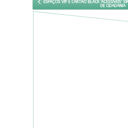
ARTIGO ANTERIOR: ESPAÇOS VIP E CARTÃO BLACK 
ESPAÇOS VIP E CARTÃO BLACK 'ACESSÍVEIS' 
DE CIDADANIA