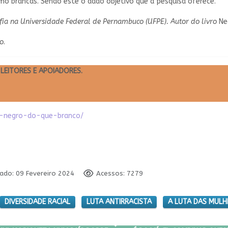
 brancas. Sendo este o dado objetivo que a pesquisa oferece.
sofia na Universidade Federal de Pernambuco (UFPE). Autor do livro
Ne
lo
.
LEITORES E APOIADORES.
is-negro-do-que-branco/
cado: 09 Fevereiro 2024
Acessos: 7279
DIVERSIDADE RACIAL
LUTA ANTIRRACISTA
A LUTA DAS MULH