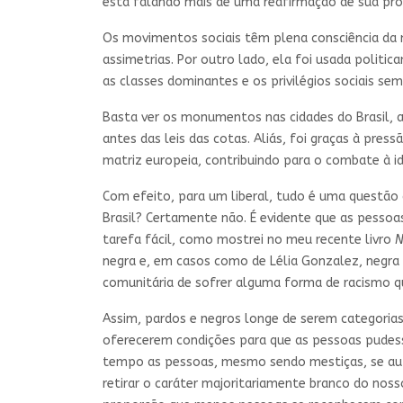
está falando mais de uma reafirmação de sua própr
Os movimentos sociais têm plena consciência da m
assimetrias. Por outro lado, ela foi usada politi
as classes dominantes e os privilégios sociais s
Basta ver os monumentos nas cidades do Brasil, a
antes das leis das cotas. Aliás, foi graças à pr
matriz europeia, contribuindo para o combate à 
Com efeito, para um liberal, tudo é uma questão 
Brasil? Certamente não. É evidente que as pesso
tarefa fácil, como mostrei no meu recente livro
N
negra e, em casos como de Lélia Gonzalez, negra r
comunitária de sofrer alguma forma de racismo qu
Assim, pardos e negros longe de serem categoria
oferecerem condições para que as pessoas pudess
tempo as pessoas, mesmo sendo mestiças, se auto
retirar o caráter majoritariamente branco do no