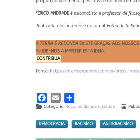
proporção que menos pessoas se reconhecem como
*ÉRICO ANDRADE
é psicanalista e professor de filo
Publicado originalmente no jornal
Folha de S. Pau
A TERRA É REDONDA
EXISTE GRAÇAS AOS NOSSOS 
AJUDE-NOS A MANTER ESTA IDEIA.
CONTRIBUA
fonte:
https://aterraeredonda.com.br/brasil-ma
Facebook
Email
Share
Categoria:
Recomendamos a Leitura
Publi
DEMOCRACIA
RACISMO
ANTIRRACISMO