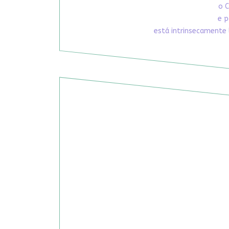
o C
e p
está intrinsecamente 