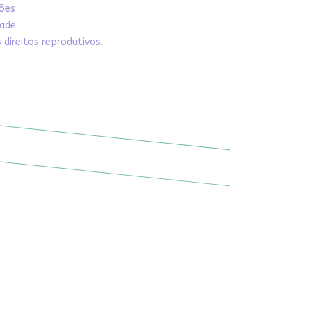
xões
dade
direitos reprodutivos.