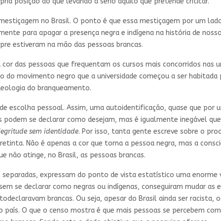
ia posição do que levando a sério aquilo que pretende criticar.
estiçagem no Brasil. O ponto é que essa mestiçagem por um lado, 
camente para apagar a presença negra e indígena na história de nos
empre estiveram na mão das pessoas brancas.
 cor das pessoas que frequentam os cursos mais concorridos nas un
essão do movimento negro que a universidade começou a ser habitada
ideologia do branqueamento.
de escolha pessoal. Assim, uma autoidentificação, quase que por 
as podem se declarar como desejam, mas é igualmente inegável que 
egritude sem identidade
. Por isso, tanta gente escreve sobre o pr
etinta. Não é apenas a cor que torna a pessoa negra, mas a consciên
e não atinge, no Brasil, as pessoas brancas.
s separadas, expressam do ponto de vista estatístico uma enorme v
em se declarar como negras ou indígenas, conseguiram mudar as e
declaravam brancas. Ou seja, apesar do Brasil ainda ser racista,
sso país. O que o censo mostra é que mais pessoas se percebem c