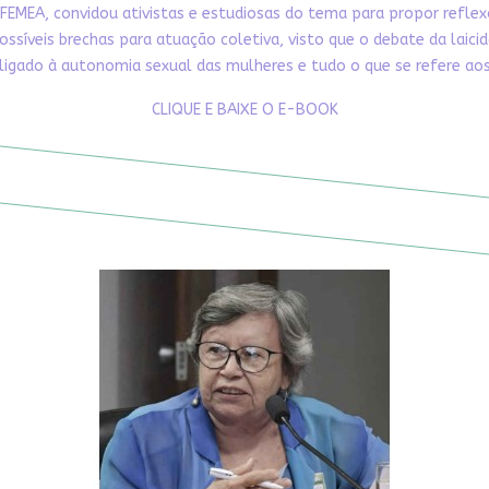
FEMEA, convidou ativistas e estudiosas do tema para propor refle
ossíveis brechas para atuação coletiva, visto que o debate da laici
ligado à autonomia sexual das mulheres e tudo o que se refere aos 
CLIQUE E BAIXE O E-BOOK