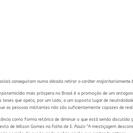
sociais conseguiram numa década retirar o caráter majoritariamente 
epistemicídio mais próspera no Brasil é a promoção de um antagoni
s teses que apela, por um lado, a um suposto lugar de neutralidade
ue as pessoas militantes não são suficientemente capazes de reali
cia como forma retórica de diminuir o que está sendo discutido p
 texto de Wilson Gomes na
Folha de S. Paulo
“A mestiçagem desconsi