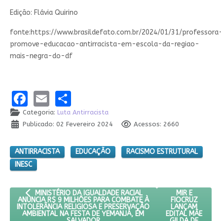
Edição: Flávia Quirino
fonte:https://www.brasildefato.com.br/2024/01/31/professora
promove-educacao-antirracista-em-escola-da-regiao-
mais-negra-do-df
Facebook
Email
Share
Categoria:
Luta Antirracista
Publicado: 02 Fevereiro 2024
Acessos: 2660
ANTIRRACISTA
EDUCAÇÃO
RACISMO ESTRUTURAL
INESC
ARTIGO ANTERIOR: MINISTÉRIO DA IGUALDADE RACIAL ANUNC
PRÓXIMO ARTI
MIR E
MINISTÉRIO DA IGUALDADE RACIAL
FIOCRUZ
ANUNCIA R$ 9 MILHÕES PARA COMBATE À
LANÇAM
INTOLERÂNCIA RELIGIOSA E PRESERVAÇÃO
EDITAL MÃE
AMBIENTAL NA FESTA DE YEMANJÁ, EM
GILDA DE
SALVADOR