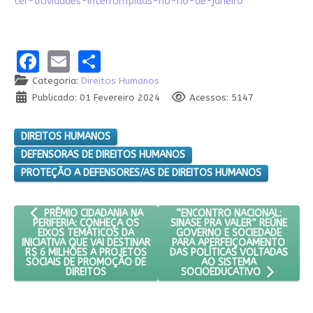
ter-atividades-interrompidas-no-rio-de-janeiro
Facebook
Email
Share
Categoria:
Direitos Humanos
Publicado: 01 Fevereiro 2024
Acessos: 5147
DIREITOS HUMANOS
DEFENSORAS DE DIREITOS HUMANOS
PROTEÇÃO A DEFENSORES/AS DE DIREITOS HUMANOS
ARTIGO ANTERIOR: PRÊMIO CIDADANIA NA PERIFERIA: CONHEÇA 
PRÓXIMO ARTIGO: “ENCONTRO
“ENCONTRO NACIONAL:
PRÊMIO CIDADANIA NA
SINASE PRA VALER” REÚNE
PERIFERIA: CONHEÇA OS
GOVERNO E SOCIEDADE
EIXOS TEMÁTICOS DA
PARA APERFEIÇOAMENTO
INICIATIVA QUE VAI DESTINAR
DAS POLÍTICAS VOLTADAS
R$ 6 MILHÕES A PROJETOS
AO SISTEMA
SOCIAIS DE PROMOÇÃO DE
DIREITOS
SOCIOEDUCATIVO