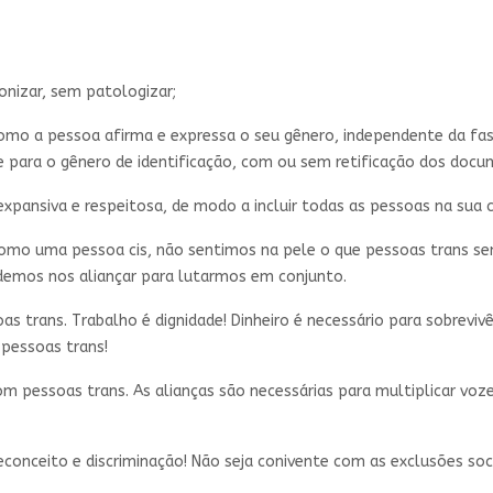
nizar, sem patologizar;
mo a pessoa afirma e expressa o seu gênero, independente da fase 
 para o gênero de identificação, com ou sem retificação dos docu
, expansiva e respeitosa, de modo a incluir todas as pessoas na su
 Como uma pessoa cis, não sentimos na pele o que pessoas trans se
podemos nos aliançar para lutarmos em conjunto.
 trans. Trabalho é dignidade! Dinheiro é necessário para sobrevivê
pessoas trans!
om pessoas trans. As alianças são necessárias para multiplicar voz
econceito e discriminação! Não seja conivente com as exclusões soci