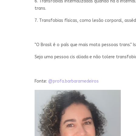
6. Transfobias internalizadas quando há a intern
trans.
7. Transfobias físicas, como lesão corporal, assédi
"O Brasil é o país que mais mata pessoas trans." 
Seja uma pessoa cis aliada e não tolere transfobia
Fonte:
@profa.barbaramedeiros