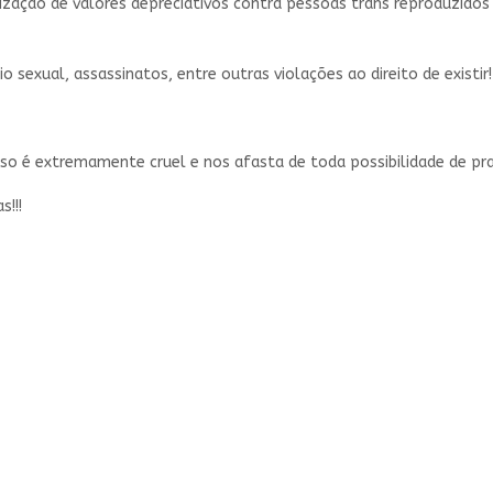
alização de valores depreciativos contra pessoas trans reproduzid
o sexual, assassinatos, entre outras violações ao direito de existir!
Isso é extremamente cruel e nos afasta de toda possibilidade de p
s!!!