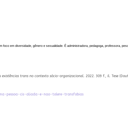
 foco em diversidade, gênero e sexualidade. É administradora, pedagoga, professora, pes
s existências trans no contexto sócio-organizacional.
2022. 309 f., il. Tese (D
-uma-pessoa-cis-aliada-e-nao-tolere-transfobias