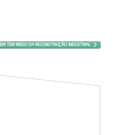
ÓXIMO ARTIGO: QUEM TEM MEDO DA RECONSTRUÇÃO INDUSTRIAL
EM TEM MEDO DA RECONSTRUÇÃO INDUSTRIAL