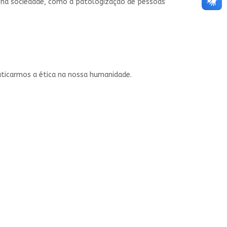
os na sociedade, como a patologização de pessoas
raticarmos a ética na nossa humanidade.