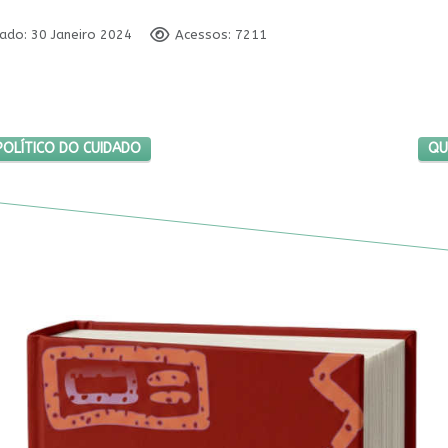
cado: 30 Janeiro 2024
Acessos: 7211
A O EXERCÍCIO POLÍTICO DO CUIDADO
PR
POLÍTICO DO CUIDADO
QU