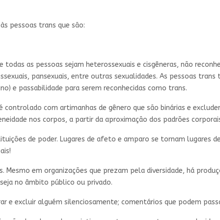
 às pessoas trans que são:
ue todas as pessoas sejam heterossexuais e cisgêneras, não reconh
bissexuais, pansexuais, entre outras sexualidades. As pessoas tran
ino) e passabilidade para serem reconhecidas como trans.
 é controlado com artimanhas de gênero que são binárias e exclud
eidade nos corpos, a partir da aproximação dos padrões corporais
nstituições de poder. Lugares de afeto e amparo se tornam lugares d
ais!
das. Mesmo em organizações que prezam pela diversidade, há produçõ
seja no âmbito público ou privado.
norar e excluir alguém silenciosamente; comentários que podem pas