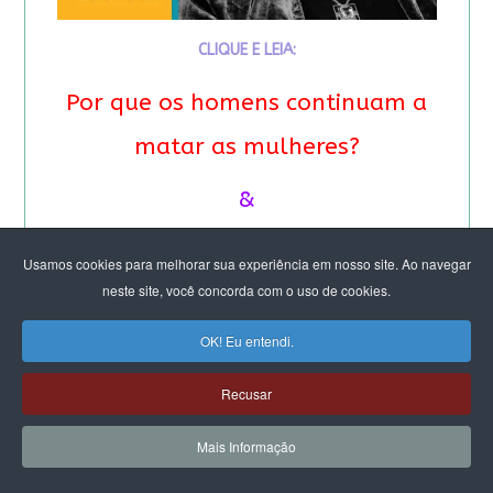
CLIQUE E LEIA:
Por que os homens continuam a
matar as mulheres?
&
Feminicídio: “A noção de
Usamos cookies para melhorar sua experiência em nosso site. Ao navegar
neste site, você concorda com o uso de cookies.
propriedade é profunda”.
Entrevista especial com Eva
OK! Eu entendi.
Alterman Blay
Recusar
Mais Informação