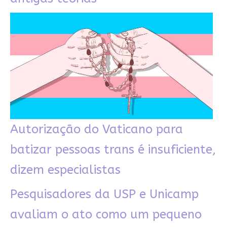
Autorização do Vaticano para
batizar pessoas trans é insuficiente,
dizem especialistas
Pesquisadores da USP e Unicamp
avaliam o ato como um pequeno